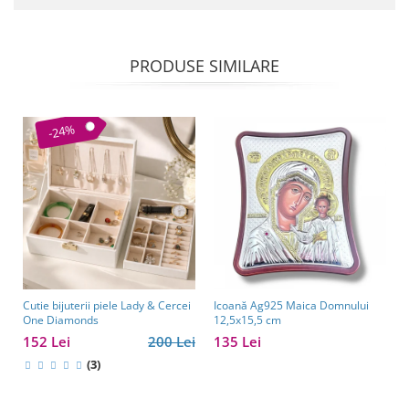
PRODUSE SIMILARE
-24%
Cutie bijuterii piele Lady & Cercei
Icoană Ag925 Maica Domnului
One Diamonds
12,5x15,5 cm
152 Lei
200 Lei
135 Lei
(3)