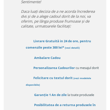
Sentimente!
Daca luați decizia de a ne acorda încrederea
dvs și de a alege cadoul dorit de la noi, va
oferim, pe lânga produse frumoase și de
calitate, urmatoarele facilitați:
Livrare Gratuită in 24 de ore, pentru
comenzile peste 300 lei*
(vezi detalii)
Ambalare Cadou
Personalizarea Cadourilor
cu mesajul dorit
Felicitare cu textul dorit
(
vezi modelele
disponibile
)
Garanție
1 An de zile
la toate produsele
Posibilitatea de a returna produsele în