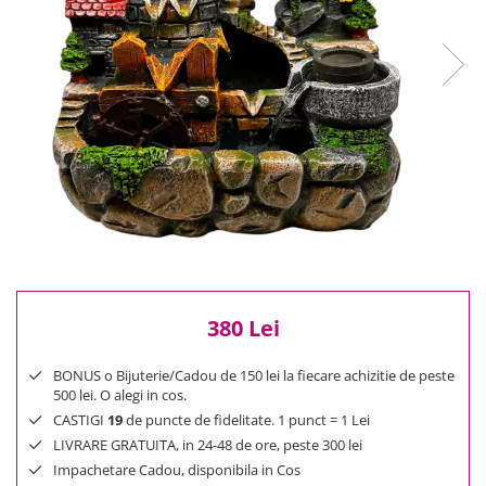
Reduceri
Cele mai noi
Cele mai vandute
Cele mai votate
Cu video
Pret
0 Lei - 100 Lei
100 Lei - 200 Lei
200 Lei - 300 Lei
300 Lei - 500 Lei
500 Lei - 1000 Lei
380 Lei
1000 Lei +
BONUS o Bijuterie/Cadou de 150 lei la fiecare achizitie de peste
500 lei. O alegi in cos.
CASTIGI
19
de puncte de fidelitate. 1 punct = 1 Lei
LIVRARE GRATUITA, in 24-48 de ore, peste 300 lei
Impachetare Cadou, disponibila in Cos