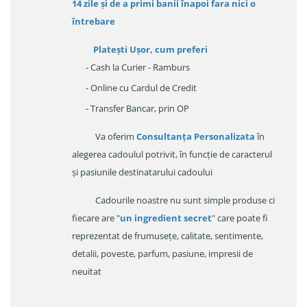
14 zile
și de a primi
banii înapoi fara nici o
întrebare
Platești Ușor
, cum preferi
- Cash la Curier - Ramburs
- Online cu Cardul de Credit
- Transfer Bancar, prin OP
Va oferim
Consultanța Personalizata
în
alegerea cadoulul potrivit, în funcție de caracterul
și pasiunile destinatarului cadoului
Cadourile noastre nu sunt simple produse ci
fiecare are "
un ingredient secret
" care poate fi
reprezentat de frumusețe, calitate, sentimente,
detalii, poveste, parfum, pasiune, impresii de
neuitat