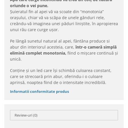
oriunde o vei pune.
Șuieratul fin al apei vă va scoate din “monotonia”
orașului, chiar vă va scăpa de unele gânduri rele,
creându-vă imaginea unei păduri liniștite, în apropierea
unui râu care curge ușor.
Pe lângă sunetul natural al apei, fântâna produce si
abur din interiorul acesteia, care,
într-o cameră simplă
elimină complet monotonia,
fiind o mișcare continuă și
unică.
Conține și un led care își schimbă culoarea constant,
care se strecoară prin abur, oferindu-i o culoare
aprinsă, noaptea fiind de o intensitate incredibilă.
Informatii conformitate produs
Review-uri
(0)