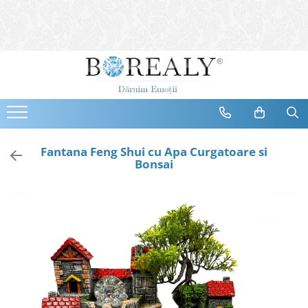
Bijuterii
Tipuri
Inele
Cercei
Bratari
Coliere
Fantana Feng Shui cu Apa Curgatoare si
Bonsai
Seturi
Brose
Tiare
Destinatari
Bijuterii Femei
Bijuterii Copii
Bijuterii Mirese
Selectii