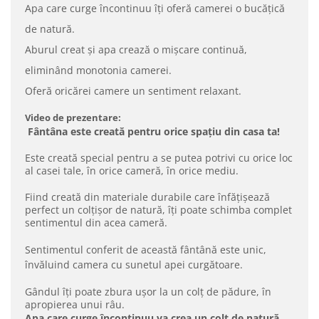
Apa care curge încontinuu îți oferă camerei o bucățică
de natură.
Aburul creat și apa crează o mișcare continuă,
eliminând monotonia camerei.
Oferă oricărei camere un sentiment relaxant.
Video de prezentare:
Fântâna este creată pentru orice spațiu din casa ta!
Este creată special pentru a se putea potrivi cu orice loc
al casei tale, în orice cameră, în orice mediu.
Fiind creată din materiale durabile care înfățișează
perfect un colțișor de natură, îți poate schimba complet
sentimentul din acea cameră.
Sentimentul conferit de această fântână este unic,
învăluind camera cu sunetul apei curgătoare.
Gândul îți poate zbura ușor la un colț de pădure, în
apropierea unui râu.
Apa care curge încontinuu va crea un colț de natură