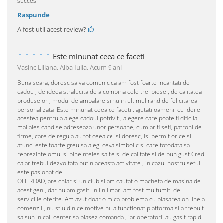
succes!
Raspunde
A fost util acest review?
Este minunat ceea ce faceti
Vasinc Liliana, Alba Iulia,
Acum 9 ani
Buna seara, doresc sa va comunic ca am fost foarte incantati de
cadou , de ideea stralucita de a combina cele trei piese , de calitatea
produselor , modul de ambalare si nu in ultimul rand de felicitarea
personalizata .Este minunat ceea ce faceti , ajutati oamenii cu ideile
acestea pentru a alege cadoul potrivit , alegere care poate fi dificila
mai ales cand se adreseaza unor persoane, cum ar fi sefi, patroni de
firme, care de regula au tot ceea ce isi doresc, isi permit orice si
atunci este foarte greu sa alegi ceva simbolic si care totodata sa
reprezinte omul si bineinteles sa fie si de calitate si de bun gust.Cred
ca ar trebui dezvoltata putin aceasta activitate , in cazul nostru seful
este pasionat de
OFF ROAD, are chiar si un club si am cautat o macheta de masina de
acest gen , dar nu am gasit. In linii mari am fost multumiti de
serviciile oferite. Am avut doar o mica problema cu plasarea on line a
comenzii , nu stiu din ce motive nu a functionat platforma si a trebuit
sa sun in call center sa plasez comanda , iar operatorii au gasit rapid