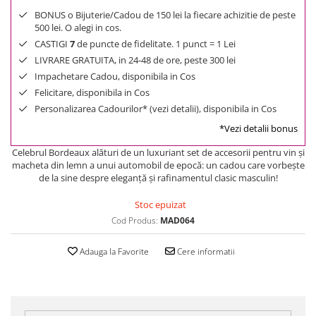
BONUS o Bijuterie/Cadou de 150 lei la fiecare achizitie de peste
500 lei. O alegi in cos.
CASTIGI
7
de puncte de fidelitate. 1 punct = 1 Lei
LIVRARE GRATUITA, in 24-48 de ore, peste 300 lei
Impachetare Cadou, disponibila in Cos
Felicitare, disponibila in Cos
Personalizarea Cadourilor* (vezi detalii), disponibila in Cos
*Vezi detalii bonus
Celebrul Bordeaux alături de un luxuriant set de accesorii pentru vin şi
macheta din lemn a unui automobil de epocă: un cadou care vorbeşte
de la sine despre eleganţă şi rafinamentul clasic masculin!
Stoc epuizat
Cod Produs:
MAD064
Adauga la Favorite
Cere informatii