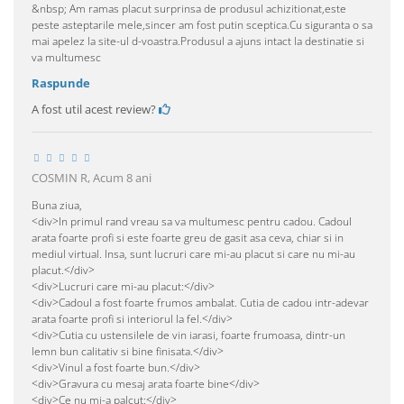
&nbsp; Am ramas placut surprinsa de produsul achizitionat,este
peste asteptarile mele,sincer am fost putin sceptica.Cu siguranta o sa
mai apelez la site-ul d-voastra.Produsul a ajuns intact la destinatie si
va multumesc
Raspunde
A fost util acest review?
COSMIN R,
Acum 8 ani
Buna ziua,
<div>In primul rand vreau sa va multumesc pentru cadou. Cadoul
arata foarte profi si este foarte greu de gasit asa ceva, chiar si in
mediul virtual. Insa, sunt lucruri care mi-au placut si care nu mi-au
placut.</div>
<div>Lucruri care mi-au placut:</div>
<div>Cadoul a fost foarte frumos ambalat. Cutia de cadou intr-adevar
arata foarte profi si interiorul la fel.</div>
<div>Cutia cu ustensilele de vin iarasi, foarte frumoasa, dintr-un
lemn bun calitativ si bine finisata.</div>
<div>Vinul a fost foarte bun.</div>
<div>Gravura cu mesaj arata foarte bine</div>
<div>Ce nu mi-a palcut:</div>