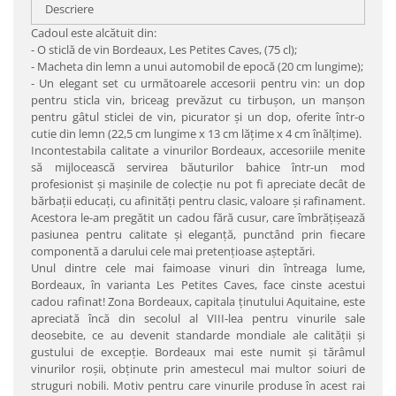
Descriere
Cadoul este alcătuit din:
- O sticlă de vin Bordeaux, Les Petites Caves, (75 cl);
- Macheta din lemn a unui automobil de epocă (20 cm lungime);
- Un elegant set cu următoarele accesorii pentru vin: un dop
pentru sticla vin, briceag prevăzut cu tirbuşon, un manşon
pentru gâtul sticlei de vin, picurator şi un dop, oferite într-o
cutie din lemn (22,5 cm lungime x 13 cm lăţime x 4 cm înălţime).
Incontestabila calitate a vinurilor Bordeaux, accesoriile menite
să mijlocească servirea băuturilor bahice într-un mod
profesionist şi maşinile de colecţie nu pot fi apreciate decât de
bărbaţii educaţi, cu afinităţi pentru clasic, valoare şi rafinament.
Acestora le-am pregătit un cadou fără cusur, care îmbrăţişează
pasiunea pentru calitate şi eleganţă, punctând prin fiecare
componentă a darului cele mai pretenţioase aşteptări.
Unul dintre cele mai faimoase vinuri din întreaga lume,
Bordeaux, în varianta Les Petites Caves, face cinste acestui
cadou rafinat! Zona Bordeaux, capitala ținutului Aquitaine, este
apreciată încă din secolul al VIII-lea pentru vinurile sale
deosebite, ce au devenit standarde mondiale ale calităţii şi
gustului de excepţie. Bordeaux mai este numit şi tărâmul
vinurilor roşii, obţinute prin amestecul mai multor soiuri de
struguri nobili. Motiv pentru care vinurile produse în acest rai