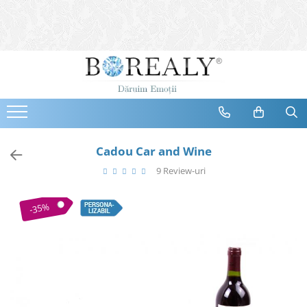
Bijuterii
Tipuri
Inele
Cercei
Bratari
Coliere
Cadou Car and Wine
Seturi
9 Review-uri
Brose
Tiare
-35%
Destinatari
Bijuterii Femei
Bijuterii Copii
Bijuterii Mirese
Selectii