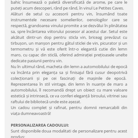
bahic însumează o paletă diversificată de arome, pe care le
puteţi acum descoperi, rând pe rând, în vinul Le Petites Caves.
Alături de setul cu accesorii pentru vin, însumând toate
instrumentele necesare somelierilor, oenologilor care se
respectă, grandoarea vinului promite a se dezvălui în plinătatea
sa, spre încântarea viitorului posesor al acestui dar. Setul este
alcătuit dintr-un dop pentru sticla vin, briceag prevăzut cu
tirbuşon, un manşon pentru gâtul sticlei de vin, picurator şi un
termometru şi vă este oferit într-o elegantă cutie din lemn
maro, cu capac din sticlă, oferind admiraţiei preţioasele unelte
dedicate pasiunii pentru vin.
Nu în ultimul rând, macheta din lemn a automobilului de epocă
va încânta prin eleganţa sa şi finisajul fără cusur deopotrivă
colecţionarii şi pe cei fascinaţi de maşinile de epocă.
Reprezentarea în stil vintage, din lemn în nuanţe de maro a
automobilului, îl recomandă drept un obiect cu mare valoare
estetică şi intrinsecă, ce va conferi eleganţă biroului, vitrinei sau
raftului de bibliotecă unde este aşezat.
Un cadou complet şi rafinat, pentru domnii remarcabili din
viaţa dumneavoastră!
PERSONALIZAREA CADOULUI:
Sunt disponibile doua modalitati de personalizare pentru acest
produs: