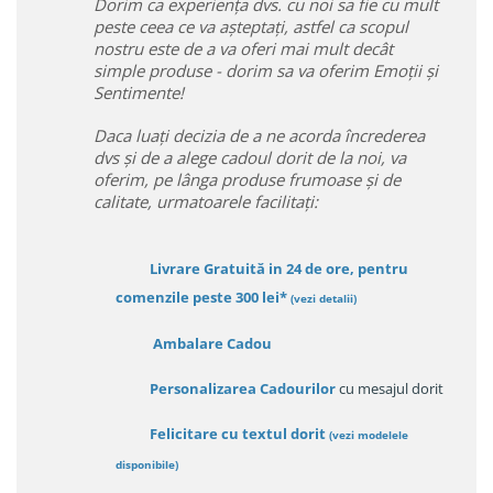
Dorim ca experiența dvs. cu noi sa fie cu mult
peste ceea ce va așteptați, astfel ca scopul
nostru este de a va oferi mai mult decât
simple produse - dorim sa va oferim Emoții și
Sentimente!
Daca luați decizia de a ne acorda încrederea
dvs și de a alege cadoul dorit de la noi, va
oferim, pe lânga produse frumoase și de
calitate, urmatoarele facilitați:
Livrare Gratuită in 24 de ore, pentru
comenzile peste 300 lei*
(vezi detalii)
Ambalare Cadou
Personalizarea Cadourilor
cu mesajul dorit
Felicitare cu textul dorit
(
vezi modelele
disponibile
)