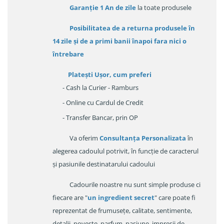
Garanție
1 An de zile
la toate produsele
Posibilitatea de a returna produsele în
14 zile
și de a primi
banii înapoi fara nici o
întrebare
Platești Ușor
, cum preferi
- Cash la Curier - Ramburs
- Online cu Cardul de Credit
- Transfer Bancar, prin OP
Va oferim
Consultanța Personalizata
în
alegerea cadoulul potrivit, în funcție de caracterul
și pasiunile destinatarului cadoului
Cadourile noastre nu sunt simple produse ci
fiecare are "
un ingredient secret
" care poate fi
reprezentat de frumusețe, calitate, sentimente,
detalii, poveste, parfum, pasiune, impresii de