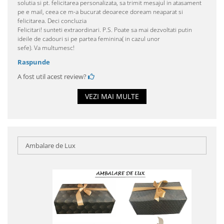
solutia si pt. felicitarea personalizata, sa trimit mesajul in atasament
pe e mail, ceea ce m-a bucurat deoarece doream neaparat si
felicitarea. Deci concluzia
Felicitari! sunteti extraordinari. P.S. Poate sa mai dezvoltati putin
ideile de cadouri si pe partea feminina( in cazul unor
sefe). Va multumesc!
Raspunde
A fost util acest review?
VEZI MAI MULTE
Ambalare de Lux