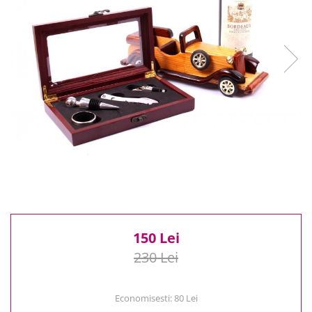
Reduceri
Cele mai noi
Cele mai vandute
Cele mai votate
Cu video
Pret
0 Lei - 100 Lei
100 Lei - 200 Lei
200 Lei - 300 Lei
300 Lei - 500 Lei
500 Lei - 1000 Lei
1000 Lei +
150 Lei
230 Lei
Economisesti:
80
Lei