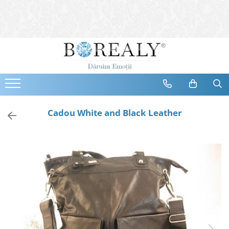
Bijuterii
Tipuri
Inele
Cercei
Bratari
Coliere
Cadou White and Black Leather
Seturi
Brose
Tiare
Destinatari
Bijuterii Femei
Bijuterii Copii
Bijuterii Mirese
Selectii