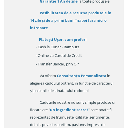
Garanție
1 An de zile
la toate produsele
Posibilitatea de a returna produsele în
14 zile
și de a primi
banii înapoi fara nici o
întrebare
Platești Ușor
, cum preferi
- Cash la Curier - Ramburs
- Online cu Cardul de Credit
- Transfer Bancar, prin OP
Va oferim
Consultanța Personalizata
în
alegerea cadoulul potrivit, în funcție de caracterul
și pasiunile destinatarului cadoului
Cadourile noastre nu sunt simple produse ci
fiecare are "
un ingredient secret
" care poate fi
reprezentat de frumusețe, calitate, sentimente,
detalii, poveste, parfum, pasiune, impresii de