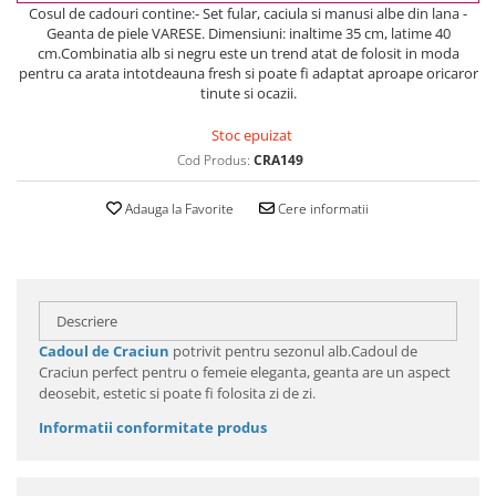
Cosul de cadouri contine:- Set fular, caciula si manusi albe din lana -
Geanta de piele VARESE. Dimensiuni: inaltime 35 cm, latime 40
cm.Combinatia alb si negru este un trend atat de folosit in moda
pentru ca arata intotdeauna fresh si poate fi adaptat aproape oricaror
tinute si ocazii.
Stoc epuizat
Cod Produs:
CRA149
Adauga la Favorite
Cere informatii
Descriere
Cadoul de Craciun
potrivit pentru sezonul alb.Cadoul de
Craciun perfect pentru o femeie eleganta, geanta are un aspect
deosebit, estetic si poate fi folosita zi de zi.
Informatii conformitate produs