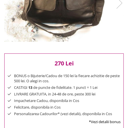
Reduceri
Cele mai noi
Cele mai vandute
Cele mai votate
Cu video
Pret
0 Lei - 100 Lei
100 Lei - 200 Lei
270 Lei
200 Lei - 300 Lei
300 Lei - 500 Lei
BONUS o Bijuterie/Cadou de 150 lei la fiecare achizitie de peste
500 Lei - 1000 Lei
500 lei. O alegi in cos.
1000 Lei +
CASTIGI
13
de puncte de fidelitate. 1 punct = 1 Lei
LIVRARE GRATUITA, in 24-48 de ore, peste 300 lei
Impachetare Cadou, disponibila in Cos
Felicitare, disponibila in Cos
Personalizarea Cadourilor* (vezi detalii), disponibila in Cos
*Vezi detalii bonus