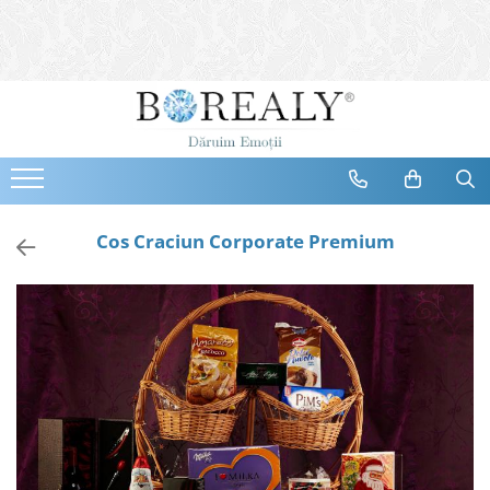
Bijuterii
Tipuri
Inele
Cercei
Bratari
Coliere
Cos Craciun Corporate Premium
Seturi
Brose
Tiare
Destinatari
Bijuterii Femei
Bijuterii Copii
Bijuterii Mirese
Selectii