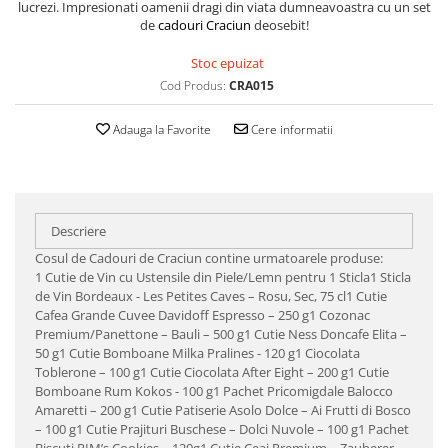
lucrezi. Impresionati oamenii dragi din viata dumneavoastra cu un set
de
cadouri Craciun
deosebit!
Stoc epuizat
Cod Produs:
CRA015
Adauga la Favorite
Cere informatii
Descriere
Cosul de Cadouri de Craciun contine urmatoarele produse:
1 Cutie de Vin cu Ustensile din Piele/Lemn pentru 1 Sticla1 Sticla
de Vin Bordeaux - Les Petites Caves – Rosu, Sec, 75 cl1 Cutie
Cafea Grande Cuvee Davidoff Espresso – 250 g1 Cozonac
Premium/Panettone – Bauli – 500 g1 Cutie Ness Doncafe Elita –
50 g1 Cutie Bomboane Milka Pralines - 120 g1 Ciocolata
Toblerone – 100 g1 Cutie Ciocolata After Eight – 200 g1 Cutie
Bomboane Rum Kokos - 100 g1 Pachet Pricomigdale Balocco
Amaretti – 200 g1 Cutie Patiserie Asolo Dolce – Ai Frutti di Bosco
– 100 g1 Cutie Prajituri Buschese – Dolci Nuvole – 100 g1 Pachet