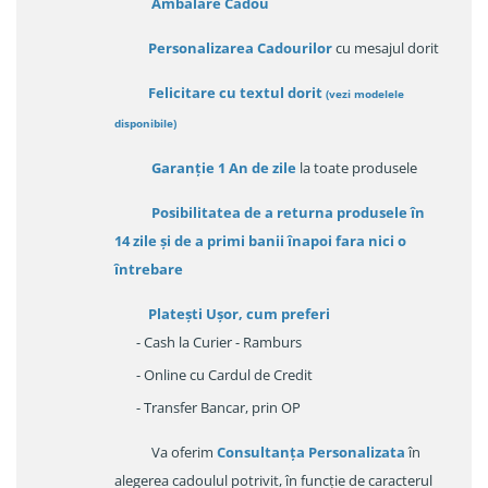
Ambalare Cadou
Personalizarea Cadourilor
cu mesajul dorit
Felicitare cu textul dorit
(
vezi modelele
disponibile
)
Garanție
1 An de zile
la toate produsele
Posibilitatea de a returna produsele în
14 zile
și de a primi
banii înapoi fara nici o
întrebare
Platești Ușor
, cum preferi
- Cash la Curier - Ramburs
- Online cu Cardul de Credit
- Transfer Bancar, prin OP
Va oferim
Consultanța Personalizata
în
alegerea cadoulul potrivit, în funcție de caracterul