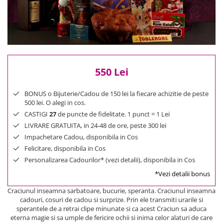
Reduceri
Cele mai noi
Cele mai vandute
Cele mai votate
Cu video
550 Lei
Pret
0 Lei - 100 Lei
BONUS o Bijuterie/Cadou de 150 lei la fiecare achizitie de peste
100 Lei - 200 Lei
500 lei. O alegi in cos.
200 Lei - 300 Lei
CASTIGI
27
de puncte de fidelitate. 1 punct = 1 Lei
300 Lei - 500 Lei
LIVRARE GRATUITA, in 24-48 de ore, peste 300 lei
Impachetare Cadou, disponibila in Cos
500 Lei - 1000 Lei
Felicitare, disponibila in Cos
1000 Lei +
Personalizarea Cadourilor* (vezi detalii), disponibila in Cos
*Vezi detalii bonus
Craciunul inseamna sarbatoare, bucurie, speranta. Craciunul inseamna
cadouri, cosuri de cadou si surprize. Prin ele transmiti urarile si
sperantele de a retrai clipe minunate si ca acest Craciun sa aduca
eterna magie si sa umple de fericire ochii si inima celor alaturi de care