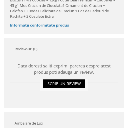
Biscuti PIM’s Cookies – 120g1 Cutie Ceai Premium – Zauberer –
45 g1 Mos Craciun de Ciocolata1 Ornament de Craciun +
Celofan + Funda1 Felicitare de Craciun 1 Cos de Cadouri de
Rachita + 2 Cosulete Extra
Informatii conformitate produs
Review-uri
(0)
Daca doresti sa iti exprimi parerea despre acest
produs poti adauga un review.
SCRIE UN REVIEW
Ambalare de Lux