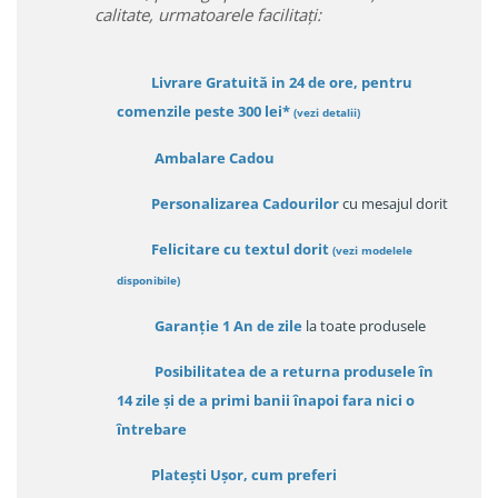
calitate, urmatoarele facilitați:
Livrare Gratuită in 24 de ore, pentru
comenzile peste 300 lei*
(vezi detalii)
Ambalare Cadou
Personalizarea Cadourilor
cu mesajul dorit
Felicitare cu textul dorit
(
vezi modelele
disponibile
)
Garanție
1 An de zile
la toate produsele
Posibilitatea de a returna produsele în
14 zile
și de a primi
banii înapoi fara nici o
întrebare
Platești Ușor
, cum preferi