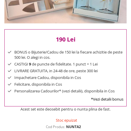
Reduceri
Cele mai noi
Cele mai vandute
Cele mai votate
Cu video
190 Lei
Pret
0 Lei - 100 Lei
BONUS o Bijuterie/Cadou de 150 lei la fiecare achizitie de peste
500 lei. O alegi in cos.
100 Lei - 200 Lei
CASTIGI
9
de puncte de fidelitate. 1 punct = 1 Lei
200 Lei - 300 Lei
LIVRARE GRATUITA, in 24-48 de ore, peste 300 lei
300 Lei - 500 Lei
Impachetare Cadou, disponibila in Cos
500 Lei - 1000 Lei
Felicitare, disponibila in Cos
1000 Lei +
Personalizarea Cadourilor* (vezi detalii), disponibila in Cos
*Vezi detalii bonus
Acest set este deosebit pentru o nunta plina de fast.
Stoc epuizat
Cod Produs:
NUNTA2