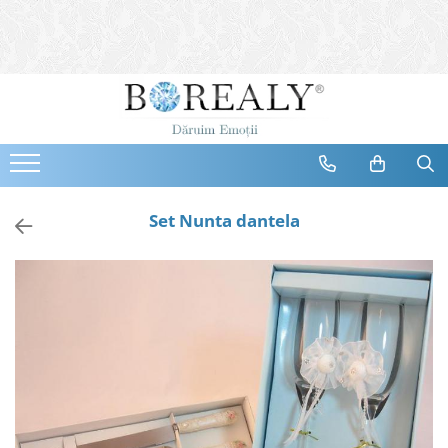
Bijuterii
Tipuri
Inele
Cercei
Bratari
Coliere
Set Nunta dantela
Seturi
Brose
Tiare
Destinatari
Bijuterii Femei
Bijuterii Copii
Bijuterii Mirese
Selectii