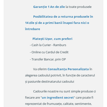
Garanție
1 An de zile
la toate produsele
Posibilitatea de a returna produsele în
14 zile
și de a primi
banii înapoi fara nici o
întrebare
Platești Ușor
, cum preferi
- Cash la Curier - Ramburs
- Online cu Cardul de Credit
- Transfer Bancar, prin OP
Va oferim
Consultanța Personalizata
în
alegerea cadoulul potrivit, în funcție de caracterul
și pasiunile destinatarului cadoului
Cadourile noastre nu sunt simple produse ci
fiecare are "
un ingredient secret
" care poate fi
reprezentat de frumusețe, calitate, sentimente,