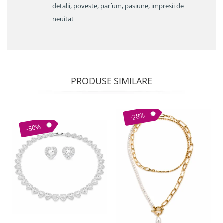
detalii, poveste, parfum, pasiune, impresii de
neuitat
PRODUSE SIMILARE
-28%
-50%