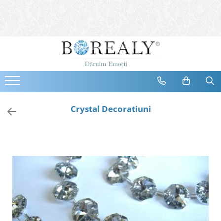
Bijuterii
Tipuri
Inele
Cercei
Bratari
Coliere
Crystal Decoratiuni
Seturi
Brose
Tiare
Destinatari
Bijuterii Femei
Bijuterii Copii
Bijuterii Mirese
Selectii