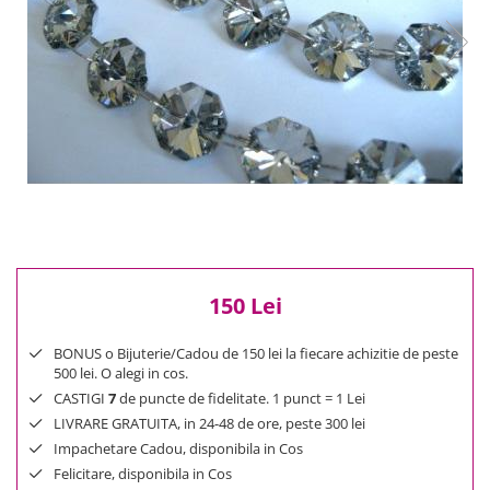
Reduceri
Cele mai noi
Cele mai vandute
Cele mai votate
Cu video
Pret
0 Lei - 100 Lei
100 Lei - 200 Lei
200 Lei - 300 Lei
300 Lei - 500 Lei
150 Lei
500 Lei - 1000 Lei
1000 Lei +
BONUS o Bijuterie/Cadou de 150 lei la fiecare achizitie de peste
500 lei. O alegi in cos.
CASTIGI
7
de puncte de fidelitate. 1 punct = 1 Lei
LIVRARE GRATUITA, in 24-48 de ore, peste 300 lei
Impachetare Cadou, disponibila in Cos
Felicitare, disponibila in Cos