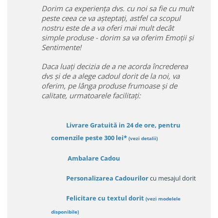
Dorim ca experiența dvs. cu noi sa fie cu mult
peste ceea ce va așteptați, astfel ca scopul
nostru este de a va oferi mai mult decât
simple produse - dorim sa va oferim Emoții și
Sentimente!
Daca luați decizia de a ne acorda încrederea
dvs și de a alege cadoul dorit de la noi, va
oferim, pe lânga produse frumoase și de
calitate, urmatoarele facilitați:
Livrare Gratuită in 24 de ore, pentru
comenzile peste 300 lei*
(vezi detalii)
Ambalare Cadou
Personalizarea Cadourilor
cu mesajul dorit
Felicitare cu textul dorit
(
vezi modelele
disponibile
)