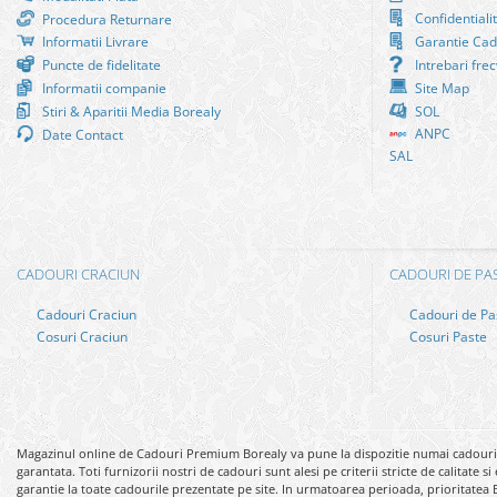
Bijuterii Mirese
Confidentiali
Procedura Returnare
Selectii
Informatii Livrare
Garantie Cad
Puncte de fidelitate
Intrebari fre
Reduceri
Informatii companie
Site Map
Cele mai noi
Stiri & Aparitii Media Borealy
SOL
ANPC
Date Contact
Cele mai vandute
SAL
Cele mai votate
Cu video
Pret
CADOURI CRACIUN
CADOURI DE PA
0 Lei - 100 Lei
100 Lei - 200 Lei
Cadouri Craciun
Cadouri de Pa
Cosuri Craciun
Cosuri Paste
200 Lei - 300 Lei
300 Lei - 500 Lei
500 Lei - 1000 Lei
1000 Lei +
Magazinul online de Cadouri Premium Borealy va pune la dispozitie numai cadouri si
garantata. Toti furnizorii nostri de cadouri sunt alesi pe criterii stricte de calitate
garantie la toate cadourile prezentate pe site. In urmatoarea perioada, prioritatea