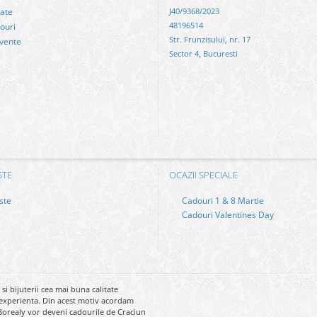
tate
J40/9368/2023
48196514
ouri
Str. Frunzisului, nr. 17
cvente
Sector 4, Bucuresti
STE
OCAZII SPECIALE
ste
Cadouri 1 & 8 Martie
Cadouri Valentines Day
 bijuterii cea mai buna calitate
 si experienta. Din acest motiv acordam
 Borealy vor deveni cadourile de Craciun