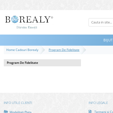
Bijuterii
Tipuri
Inele
BIJUT
Cercei
Home Cadouri Borealy
Program De Fidelitate
Bratari
Coliere
Program De Fidelitate
Seturi
Brose
Tiare
Destinatari
Bijuterii Femei
INFO UTILE CLIENTI
INFO LEGALE
Bijuterii Copii
Termeni si Co
Modalitati Plata