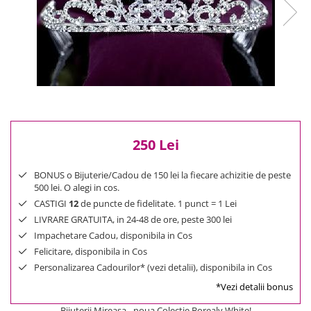
Reduceri
Cele mai noi
Cele mai vandute
Cele mai votate
Cu video
Pret
0 Lei - 100 Lei
100 Lei - 200 Lei
250 Lei
200 Lei - 300 Lei
300 Lei - 500 Lei
BONUS o Bijuterie/Cadou de 150 lei la fiecare achizitie de peste
500 lei. O alegi in cos.
500 Lei - 1000 Lei
CASTIGI
12
de puncte de fidelitate. 1 punct = 1 Lei
1000 Lei +
LIVRARE GRATUITA, in 24-48 de ore, peste 300 lei
Impachetare Cadou, disponibila in Cos
Felicitare, disponibila in Cos
Personalizarea Cadourilor* (vezi detalii), disponibila in Cos
*Vezi detalii bonus
Bijuterii Mireasa - noua Colectie Borealy White!