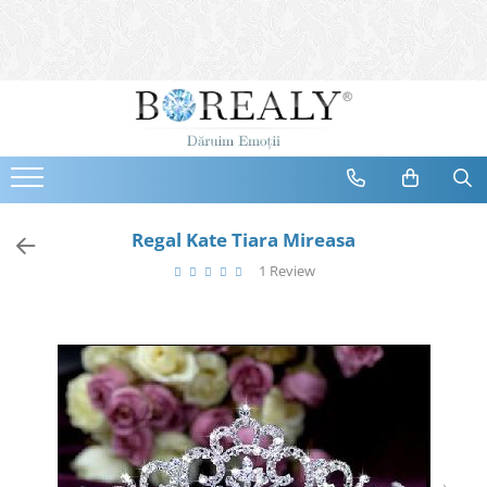
Bijuterii
Tipuri
Inele
Cercei
Bratari
Coliere
Regal Kate Tiara Mireasa
Seturi
1 Review
Brose
Tiare
Destinatari
Bijuterii Femei
Bijuterii Copii
Bijuterii Mirese
Selectii