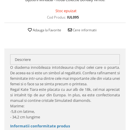
Stoc epuizat
Cod Produs:
IUL095
Adauga la Favorite
Cere informatii
Descriere
O diadema innobileaza intotdeauna chipul celei care o poarta.
De aceea ea si este un simbol al regalitatii. Confera rafinament si
feminitate intr-una dintre cele mai importante zile din viata unei
femei si o face sa se simta precum o printesa.
Regal Kate Tiara este placata cu aur alb de 18k, cel mai apreciat
si intalnit tip de aur din Europa. In plus, ea este confectionata
manual si contine cristale Simulated diamonds.
Marime:
-5,8 cm latime,
- 34,2 cm lungime
Informatii conformitate produs