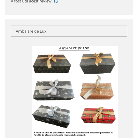
A fost util acest review?
Ambalare de Lux