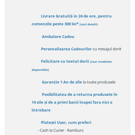
Livrare Gratuită in 24 de ore, pentru
comenzile peste 300 lei*
(vezi detalii)
Ambalare Cadou
Personalizarea Cadourilor
cu mesajul dorit
Felicitare cu textul dorit
(
vezi modelele
disponibile
)
Garanție
1 An de zile
la toate produsele
Posibilitatea de a returna produsele în
14 zile
și de a primi
banii înapoi fara nici o
întrebare
Platești Ușor
, cum preferi
- Cash la Curier - Ramburs