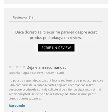
Review-uri
(1)
Daca doresti sa iti exprimi parerea despre acest
produs poti adauga un review.
SCRIE UN REVIEW
Deja v-am recomandat
Daniela Clapa, Bucuresti,
Acum 14 ani
nu pot sa va spun decat ca sunt foarte multumita de produsul pe care
l-am cumparat de la dumeavoastra,deja am recomandat si altor
persoane produsele,sunt de calitate si pe viitor cu siguranta voi mai
achzitiona produse de pe site-ul Borealy. Multumesc mult pentru
atentia dumneazoastra.
Raspunde