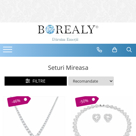
Bijuterii
Tipuri
Inele
Cercei
Bratari
Coliere
Seturi Mireasa
Seturi
FILTRE
Brose
Tiare
Destinatari
-46%
-50%
Bijuterii Femei
Bijuterii Copii
Bijuterii Mirese
Selectii