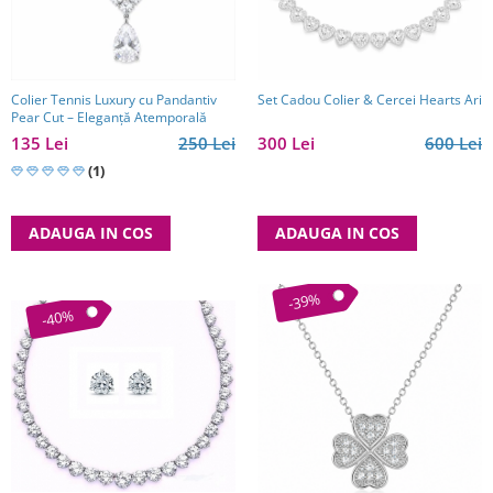
Reduceri
Cele mai noi
Cele mai vandute
Cele mai votate
Colier Tennis Luxury cu Pandantiv
Set Cadou Colier & Cercei Hearts Ari
Pear Cut – Eleganță Atemporală
Cu video
135 Lei
250 Lei
300 Lei
600 Lei
Pret
(1)
0 Lei - 100 Lei
100 Lei - 200 Lei
ADAUGA IN COS
ADAUGA IN COS
200 Lei - 300 Lei
300 Lei - 500 Lei
-39%
500 Lei - 1000 Lei
-40%
1000 Lei +