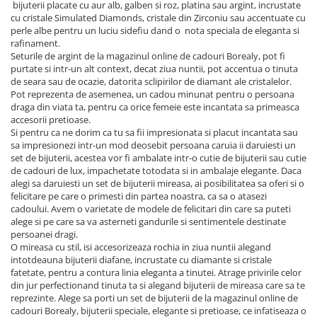
bijuterii placate cu aur alb, galben si roz, platina sau argint, incrustate
cu cristale Simulated Diamonds, cristale din Zirconiu sau accentuate cu
perle albe pentru un luciu sidefiu dand o nota speciala de eleganta si
rafinament.
Seturile de argint de la magazinul online de cadouri Borealy, pot fi
purtate si intr-un alt context, decat ziua nuntii, pot accentua o tinuta
de seara sau de ocazie, datorita sclipirilor de diamant ale cristalelor.
Pot reprezenta de asemenea, un cadou minunat pentru o persoana
draga din viata ta, pentru ca orice femeie este incantata sa primeasca
accesorii pretioase.
Si pentru ca ne dorim ca tu sa fii impresionata si placut incantata sau
sa impresionezi intr-un mod deosebit persoana caruia ii daruiesti un
set de bijuterii, acestea vor fi ambalate intr-o cutie de bijuterii sau cutie
de cadouri de lux, impachetate totodata si in ambalaje elegante. Daca
alegi sa daruiesti un set de bijuterii mireasa, ai posibilitatea sa oferi si o
felicitare pe care o primesti din partea noastra, ca sa o atasezi
cadoului. Avem o varietate de modele de felicitari din care sa puteti
alege si pe care sa va asterneti gandurile si sentimentele destinate
persoanei dragi.
O mireasa cu stil, isi accesorizeaza rochia in ziua nuntii alegand
intotdeauna bijuterii diafane, incrustate cu diamante si cristale
fatetate, pentru a contura linia eleganta a tinutei. Atrage privirile celor
din jur perfectionand tinuta ta si alegand bijuterii de mireasa care sa te
reprezinte. Alege sa porti un set de bijuterii de la magazinul online de
cadouri Borealy, bijuterii speciale, elegante si pretioase, ce infatiseaza o