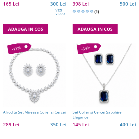
Cadou Premium
165 Lei
300 Lei
398 Lei
500 Lei
VEZI
(1)
VIDEO
ADAUGA IN COS
ADAUGA IN COS
-17%
-64%
Afrodita Set Mireasa Colier si Cercei
Set Colier și Cercei Sapphire
Elegance
289 Lei
350 Lei
145 Lei
400 Lei