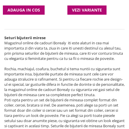
ADAUGA IN COS
VEZI VARIANTE
Seturi bijuterii mirese
Magazinul online de cadouri Borealy iti este alaturi in cea mai
importanta zi din viata ta, ziua in care iti unesti destinul cu alesul tau,
prin prisma seturilor de bijuterii de mireasa, care iti vor contura tinuta
cu eleganta si feminitate pentru ca tu sa fii o mireasa de poveste.
Rochia, machiajul, coafura, buchetul si tema nuntii cu siguranta sunt
importante insa, bijuteriile purtate de mireasa sunt cele care vor
adauga stralucire si rafinament. Si pentru ca fiecare rochie are design-
ul ei special, iar gusturile difera in functie de dorinte si de personalitate,
la magazinul online de cadouri Borealy cu siguranta vei gasi setul de
bijuterii de mireasa care sa completeze perfect tinuta.
Poti opta pentru un set de bijuterii de mireasa complet format din
colier, cercei, bratara si inel. De asemenea, poti alege sa porti un set
format doar din colier si cercei sau un set format din colier, cercei si
tiara pentru un look de poveste. Fie ca alegi sa porti toate piesele
setului sau doar anumite piese, cu siguranta vei obtine un look elegant
si captivant in acelasi timp. Seturile de bijuterii de mireasa Borealy sunt