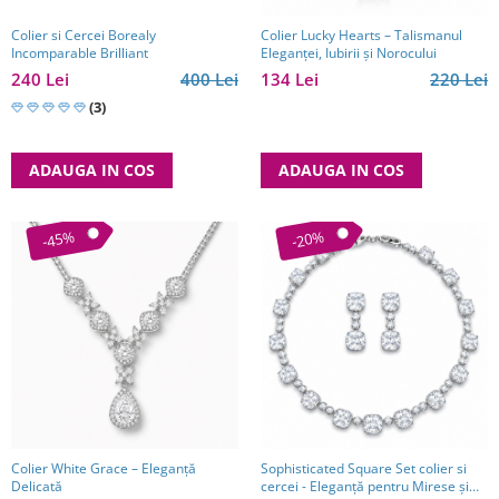
Colier si Cercei Borealy
Colier Lucky Hearts – Talismanul
Incomparable Brilliant
Eleganței, Iubirii și Norocului
240 Lei
400 Lei
134 Lei
220 Lei
(3)
ADAUGA IN COS
ADAUGA IN COS
-45%
-20%
Colier White Grace – Eleganță
Sophisticated Square Set colier si
Delicată
cercei - Eleganță pentru Mirese și