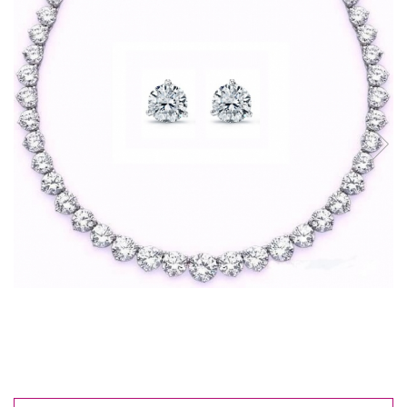
Reduceri
Cele mai noi
Cele mai vandute
Cele mai votate
Cu video
Pret
0 Lei - 100 Lei
100 Lei - 200 Lei
200 Lei - 300 Lei
300 Lei - 500 Lei
500 Lei - 1000 Lei
1000 Lei +