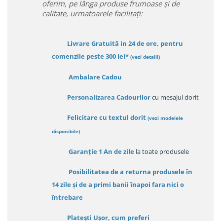
oferim, pe lânga produse frumoase și de
calitate, urmatoarele facilitați:
Livrare Gratuită in 24 de ore, pentru
comenzile peste 300 lei*
(vezi detalii)
Ambalare Cadou
Personalizarea Cadourilor
cu mesajul dorit
Felicitare cu textul dorit
(
vezi modelele
disponibile
)
Garanție
1 An de zile
la toate produsele
Posibilitatea de a returna produsele în
14 zile
și de a primi
banii înapoi fara nici o
întrebare
Platești Ușor
, cum preferi