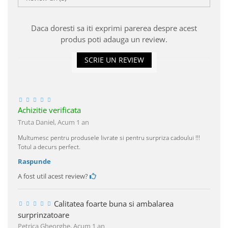
Daca doresti sa iti exprimi parerea despre acest
produs poti adauga un review.
SCRIE UN REVIEW
Achizitie verificata
Truta Daniel,
Acum 1 an
Multumesc pentru produsele livrate si pentru surpriza cadoului !!!
Totul a decurs perfect.
Raspunde
A fost util acest review?
Calitatea foarte buna si ambalarea
surprinzatoare
Petrica Gheorghe,
Acum 1 an