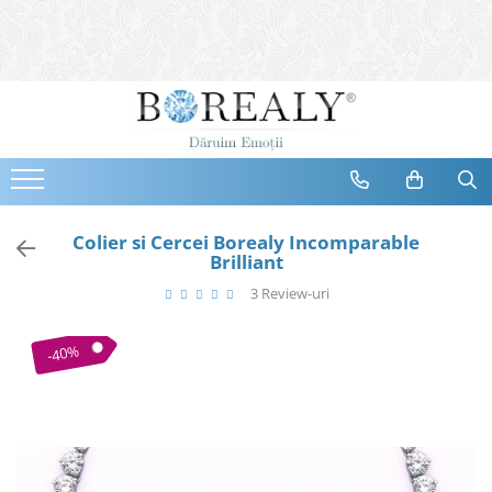
Bijuterii
Tipuri
Inele
Cercei
Bratari
Coliere
Colier si Cercei Borealy Incomparable
Brilliant
Seturi
3 Review-uri
Brose
Tiare
-40%
Destinatari
Bijuterii Femei
Bijuterii Copii
Bijuterii Mirese
Selectii