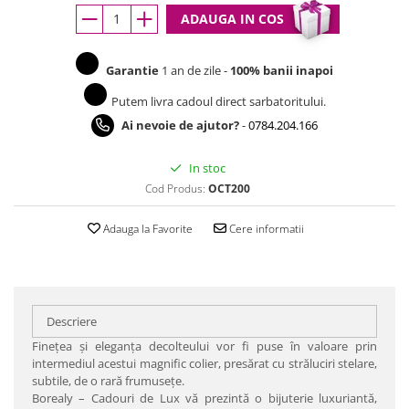
ADAUGA IN COS
Garantie
1 an de zile -
100% banii inapoi
Putem livra cadoul direct sarbatoritului.
Ai nevoie de ajutor?
-
0784.204.166
In stoc
Cod Produs:
OCT200
Adauga la Favorite
Cere informatii
Descriere
Fineţea şi eleganţa decolteului vor fi puse în valoare prin
intermediul acestui magnific colier, presărat cu străluciri stelare,
subtile, de o rară frumuseţe.
Borealy – Cadouri de Lux vă prezintă o bijuterie luxuriantă,