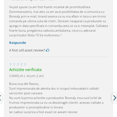
Va pot spune ca am fost foarte incantat de promtitudinea
Dumneavoastra, mai ales ca am avut posibilitatea de a comunica cu
Borealy prin e-mail, tinand seama ca nu ma aflam in tara si am trimis
comanda pe ultima suta de metri. Doream neaparat ca produsele sa
ajunga in data specificata in comanda,ceea ce sa si intamplat. Calitatea
foarte buna, pregatirea cadoului,ambalarea, ceva cu adevarat
surprinzator.Nota 10.Va multumesc !
Raspunde
A fost util acest review?
Achizitie verificata
CAMELIA I,
Acum 2 ani
Buna ziua dle Rasoiu,
Sunt impresionata de atentia dvs in scopul imbunatatirii calitatii
serviciilor post vanzare.
Nu sunt la prima achizitie a produselor Borealy insa sunt la fel de
frumos impresionata ca nu va dezamagiti clientii: aceeasi calitate a
produselor si promptitudine in livrare.
Iar cadoul surpriza a fost exact ce aveam nevoie