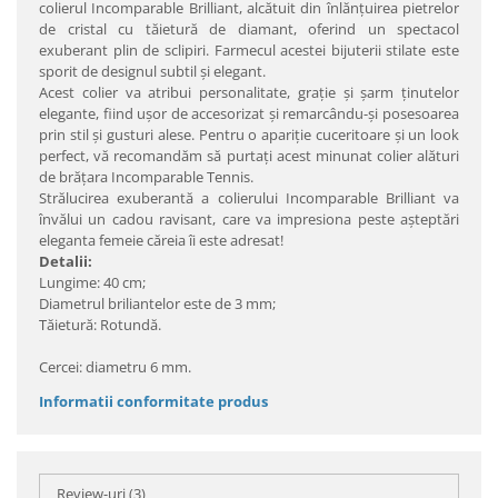
colierul Incomparable Brilliant, alcătuit din înlănţuirea pietrelor
de cristal cu tăietură de diamant, oferind un spectacol
exuberant plin de sclipiri. Farmecul acestei bijuterii stilate este
sporit de designul subtil şi elegant.
Acest colier va atribui personalitate, graţie şi şarm ţinutelor
elegante, fiind uşor de accesorizat şi remarcându-şi posesoarea
prin stil şi gusturi alese. Pentru o apariţie cuceritoare şi un look
perfect, vă recomandăm să purtaţi acest minunat colier alături
de brăţara Incomparable Tennis.
Strălucirea exuberantă a colierului Incomparable Brilliant va
învălui un cadou ravisant, care va impresiona peste aşteptări
eleganta femeie căreia îi este adresat!
Detalii:
Lungime: 40 cm;
Diametrul briliantelor este de 3 mm;
Tăietură: Rotundă.
Cercei: diametru 6 mm.
Informatii conformitate produs
Review-uri
(3)