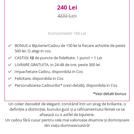
240 Lei
400 Lei
Economisesti:
160
Lei
BONUS o Bijuterie/Cadou de 150 lei la fiecare achizitie de peste
500 lei. O alegi in cos.
CASTIGI
12
de puncte de fidelitate. 1 punct = 1 Lei
LIVRARE GRATUITA, in 24-48 de ore, peste 300 lei
Impachetare Cadou, disponibila in Cos
Felicitare, disponibila in Cos
Personalizarea Cadourilor* (vezi detalii), disponibila in Cos
*Vezi detalii bonus
Un colier deosebit de elegant, constând într-un şirag de briliante, o
definiţie a distincţiei, bunului gust şi a rafinamentului femeii ce se
afişează cu o astfel de bijuterie.
Un cadou fără cusur pentru cele mai valoroase doamne şi domnişoare
din viaţa dumneavoastră!