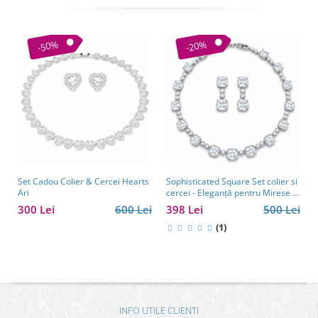
-50%
-20%
Set Cadou Colier & Cercei Hearts
Sophisticated Square Set colier si
Ari
cercei - Eleganță pentru Mirese și
Cadou Premium
300 Lei
600 Lei
398 Lei
500 Lei
(1)
INFO UTILE CLIENTI