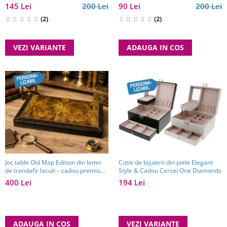
90 Lei
200 Lei
145 Lei
200 Lei
(2)
(2)
ADAUGA IN COS
VEZI VARIANTE
Joc table Old Map Edition din lemn
Cutie de bijuterii din piele Elegant
de trandafir lacuit – cadou premium
Style & Cadou Cercei One Diamonds
pentru bărbați pasionați de jocuri
400 Lei
194 Lei
clasice
ADAUGA IN COS
VEZI VARIANTE