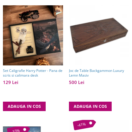
Set Caligrafie Harry Potter - Pana de
Joc de Table Backgammon Luxury
scris si calimara desk
Lemn Masiv
129 Lei
500 Lei
ADAUGA IN COS
ADAUGA IN COS
-41%
-33%