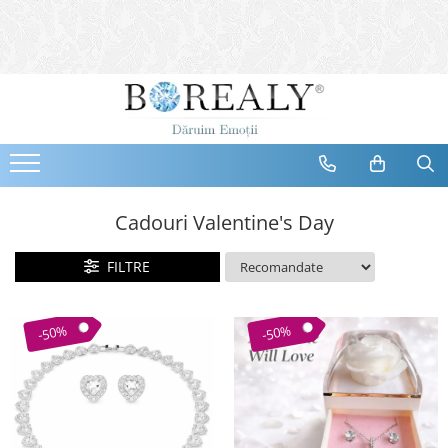
Bijuterii
Tipuri
Inele
Cercei
Bratari
Coliere
Cadouri Valentine's Day
Seturi
FILTRE
Brose
Tiare
Destinatari
-50%
-50%
Bijuterii Femei
Bijuterii Copii
Bijuterii Mirese
Selectii