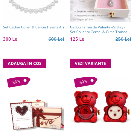
Reduceri
Cele mai noi
Cele mai vandute
Cele mai votate
Set Cadou Colier & Cercei Hearts Ari
Cadou Femei de Valentine’s Day -
Set Colier si Cercei & Cutie Trandafir
Cu video
Borealy
300 Lei
600 Lei
125 Lei
250 Lei
Pret
0 Lei - 100 Lei
100 Lei - 200 Lei
ADAUGA IN COS
VEZI VARIANTE
200 Lei - 300 Lei
300 Lei - 500 Lei
-38%
-50%
500 Lei - 1000 Lei
1000 Lei +