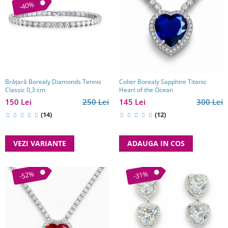
-40%
Brăţară Borealy Diamonds Tennis
Colier Borealy Sapphire Titanic
Classic 0,3 cm
Heart of the Ocean
150 Lei
250 Lei
145 Lei
300 Lei
(14)
(12)
VEZI VARIANTE
ADAUGA IN COS
-52%
-31%