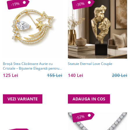
-19%
-30%
Broșă Stea Căzătoare Aurie cu
Statuie Eternal Love Couple
Cristale – Bijuterie Elegantă pentru
Femei
125 Lei
155 Lei
140 Lei
200 Lei
VEZI VARIANTE
ADAUGA IN COS
-52%