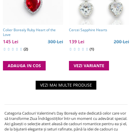
Colier Borealy Ruby Heart of the
Cercei Sapphire Hearts
Love
145 Lei
300 Lei
139 Lei
200 Lei
(2)
(1)
ADAUGA IN COS
VEZI VARIANTE
VEZI MAI MULTE PRODUSE
Categoria Cadouri Valentine’s Day Borealy este dedicată celor care vor
să transforme Ziua Îndrăgostiților într-un moment cu adevărat special.
Aici găsești o selecție atent aleasă de cadouri romantice pentru ea și el,
de la bijuterii elegante și seturi rafinate, până la idei de cadouri cu