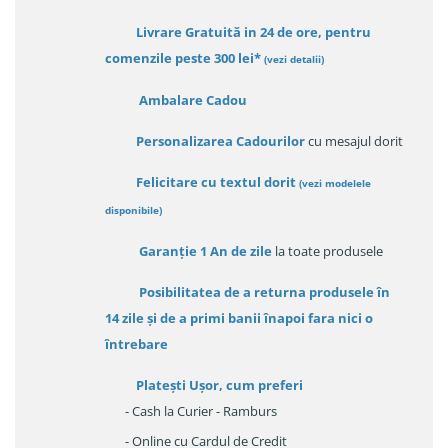
Livrare Gratuită in 24 de ore, pentru
comenzile peste 300 lei*
(vezi detalii)
Ambalare Cadou
Personalizarea Cadourilor
cu mesajul dorit
Felicitare cu textul dorit
(
vezi modelele
disponibile
)
Garanție
1 An de zile
la toate produsele
Posibilitatea de a returna produsele în
14 zile
și de a primi
banii înapoi fara nici o
întrebare
Platești Ușor
, cum preferi
- Cash la Curier - Ramburs
- Online cu Cardul de Credit