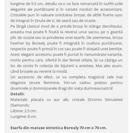
lungime de 5,5 cm, detaliu ce o va face remarcată în outfit-urile
elegante ale purtătoarei şi în variate moduri de accesorizare.
Cristalele pun în valoare unicitatea broşei, de altfel foarte uşor
de integrat în ţinute de zi, de seară sau de ocazie.
Pe lângă clasicul mod de a prinde broşa în stânga decolteului,
aceasta mai poate fi fixată la reverul unui sacou, pe o geantă
plic de ocazie sau la prinderea unei eşarfe. De asemenea, broşa
Feather by Borealy poate fi integrată în coafura purtătoarei,
respectiv poate fi prinsă în coc sau poate fi ataşată unei bentiţe.
Acest elegant accesoriu poate fi purtat în nenumărate variante,
motiv pentru care, oferită în dar femeii stilate, îşi va câştiga un
loc de cinste în colecţia de bijuterii a acesteia. Mai ales acum,
când broşele au revenit la modă.
Un accesoriu de efect, ce va completa magistral cele mai
elegante ţinute feminine, într-un cadou preţios pentru
doamnele şi domnişoarele dragi din viaţa dumneavoastră!
Detalii:
Materiale: placata cu aur alb, cristale Zirconiu Simulated
Diamonds;
Lăţime: 2,5 cm;
Lungime: 8 cm.
Esarfa din matase sintetica Borealy 70 cm x 70 cm.