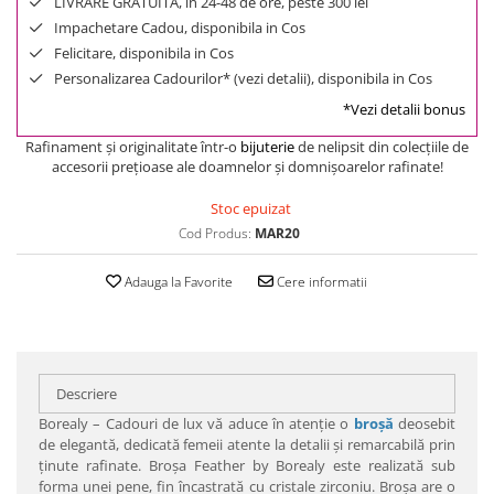
LIVRARE GRATUITA, in 24-48 de ore, peste 300 lei
Impachetare Cadou, disponibila in Cos
Felicitare, disponibila in Cos
Personalizarea Cadourilor* (vezi detalii), disponibila in Cos
*Vezi detalii bonus
Rafinament şi originalitate într-o
bijuterie
de nelipsit din colecţiile de
accesorii preţioase ale doamnelor şi domnişoarelor rafinate!
Stoc epuizat
Cod Produs:
MAR20
Adauga la Favorite
Cere informatii
Descriere
Borealy – Cadouri de lux vă aduce în atenţie o
broşă
deosebit
de elegantă, dedicată femeii atente la detalii şi remarcabilă prin
ţinute rafinate. Broşa Feather by Borealy este realizată sub
forma unei pene, fin încastrată cu cristale zirconiu. Broşa are o