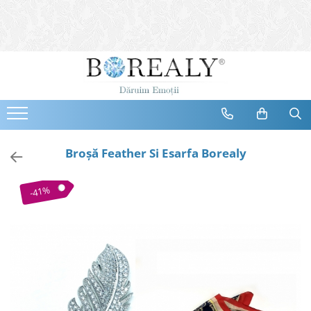
Bijuterii
Tipuri
Inele
Cercei
Bratari
Coliere
Broşă Feather Si Esarfa Borealy
Seturi
Brose
-41%
Tiare
Destinatari
Bijuterii Femei
Bijuterii Copii
Bijuterii Mirese
Selectii