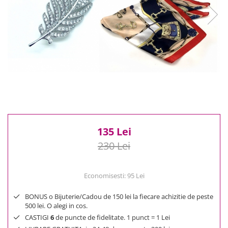
Reduceri
Cele mai noi
Cele mai vandute
Cele mai votate
Cu video
Pret
0 Lei - 100 Lei
100 Lei - 200 Lei
200 Lei - 300 Lei
300 Lei - 500 Lei
135 Lei
500 Lei - 1000 Lei
230 Lei
1000 Lei +
Economisesti:
95
Lei
BONUS o Bijuterie/Cadou de 150 lei la fiecare achizitie de peste
500 lei. O alegi in cos.
CASTIGI
6
de puncte de fidelitate. 1 punct = 1 Lei