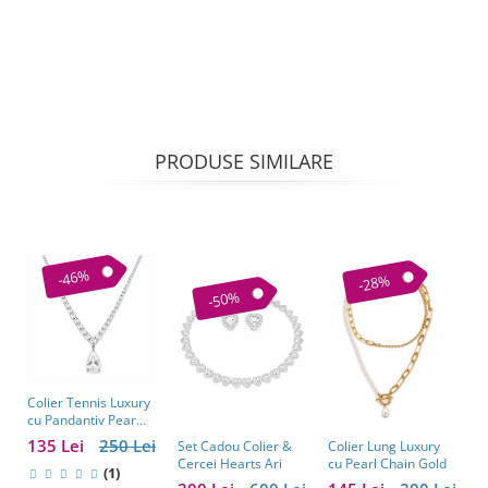
PRODUSE SIMILARE
-46%
-28%
-50%
Colier Tennis Luxury
C
cu Pandantiv Pear
–
Cut – Eleganță
c
135 Lei
250 Lei
1
Colier Lung Luxury
Set Cadou Colier &
Atemporală
cu Pearl Chain Gold
Cercei Hearts Ari
(1)