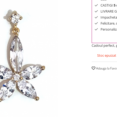
CASTIGI
5
d
LIVRARE GR
Impachetar
Felicitare,
Personaliza
Cadoul perfect, p
Stoc epuizat
Adauga la Favo