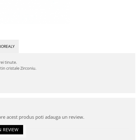
BOREALY
ei tinute.
in cristale Zirconiu.
pre acest produs poti adauga un review.
N REVIEW