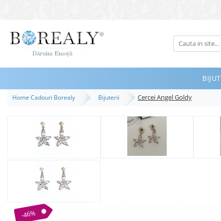
Bijuterii
Tipuri
Inele
BIJUT
Cercei
Cercei Angel Goldy
Home Cadouri Borealy
Bijuterii
Bratari
Coliere
Seturi
Brose
Tiare
Destinatari
Bijuterii Femei
Bijuterii Copii
-46%