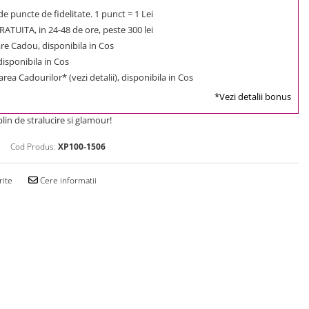
e puncte de fidelitate. 1 punct = 1 Lei
ATUITA, in 24-48 de ore, peste 300 lei
e Cadou, disponibila in Cos
 disponibila in Cos
rea Cadourilor* (vezi detalii), disponibila in Cos
*Vezi detalii bonus
lin de stralucire si glamour!
Cod Produs:
XP100-1506
rite
Cere informatii