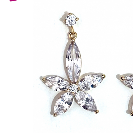
Bijuterii Mirese
Selectii
Reduceri
Cele mai noi
Cele mai vandute
Cele mai votate
Cu video
Pret
0 Lei - 100 Lei
100 Lei - 200 Lei
200 Lei - 300 Lei
300 Lei - 500 Lei
500 Lei - 1000 Lei
1000 Lei +