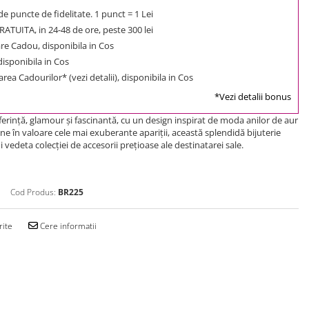
e puncte de fidelitate. 1 punct = 1 Lei
ATUITA, in 24-48 de ore, peste 300 lei
e Cadou, disponibila in Cos
 disponibila in Cos
rea Cadourilor* (vezi detalii), disponibila in Cos
*Vezi detalii bonus
ferinţă, glamour şi fascinantă, cu un design inspirat de moda anilor de aur
une în valoare cele mai exuberante apariţii, această splendidă bijuterie
vedeta colecţiei de accesorii preţioase ale destinatarei sale.
Cod Produs:
BR225
rite
Cere informatii