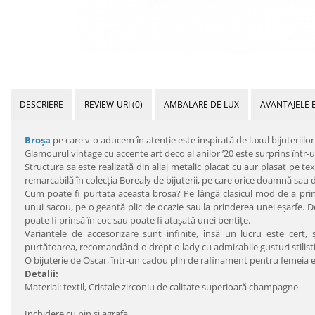
DESCRIERE
REVIEW-URI
(0)
AMBALARE DE LUX
AVANTAJELE 
Broşa
pe care v-o aducem în atenţie este inspirată de luxul bijuteriilor 
Glamourul vintage cu accente art deco al anilor ’20 este surprins într-u
Structura sa este realizată din aliaj metalic placat cu aur plasat pe tex
remarcabilă în colecţia Borealy de bijuterii, pe care orice doamnă sau
Cum poate fi purtata aceasta brosa? Pe lângă clasicul mod de a prind
unui sacou, pe o geantă plic de ocazie sau la prinderea unei eşarfe. D
poate fi prinsă în coc sau poate fi ataşată unei bentiţe.
Variantele de accesorizare sunt infinite, însă un lucru este cert
purtătoarea, recomandând-o drept o lady cu admirabile gusturi stilisti
O bijuterie de Oscar, într-un cadou plin de rafinament pentru femeia 
Detalii:
Material: textil, Cristale zirconiu de calitate superioară champagne
Inchidere cu pin si agrafa