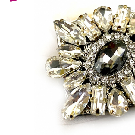
Bijuterii Mirese
Selectii
Reduceri
Cele mai noi
Cele mai vandute
Cele mai votate
Cu video
Pret
0 Lei - 100 Lei
100 Lei - 200 Lei
200 Lei - 300 Lei
300 Lei - 500 Lei
500 Lei - 1000 Lei
1000 Lei +