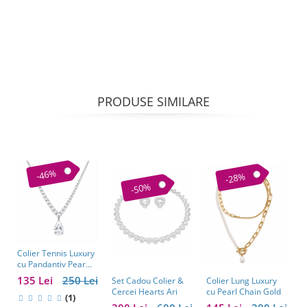
PRODUSE SIMILARE
-46%
-28%
-50%
Colier Tennis Luxury
C
cu Pandantiv Pear
–
Cut – Eleganță
c
135 Lei
250 Lei
1
Colier Lung Luxury
Set Cadou Colier &
Atemporală
cu Pearl Chain Gold
Cercei Hearts Ari
(1)