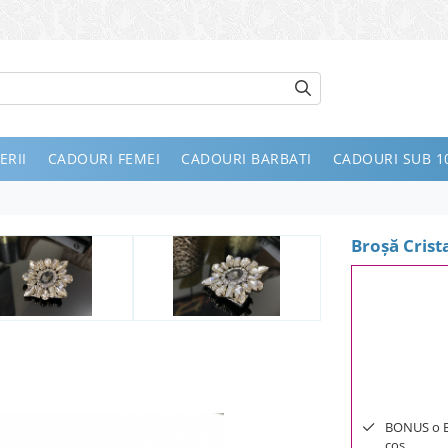
ERII
CADOURI FEMEI
CADOURI BARBATI
CADOURI SUB 10
Broşă Crista
BONUS o Bij
cos.