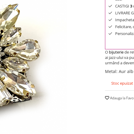
CASTIGI
3
d
LIVRARE GR
Impachetar
Felicitare,
Personaliza
O
bijuterie
de re
ai jazz-ului va p
urmând a deveni 
Metal
:
Aur alb
Stoc epuizat
Adauga la Favo