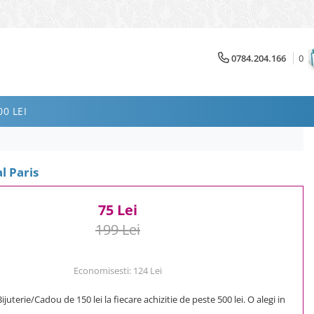
0784.204.166
0
0 LEI
l Paris
75 Lei
199 Lei
Economisesti:
124
Lei
uterie/Cadou de 150 lei la fiecare achizitie de peste 500 lei. O alegi in