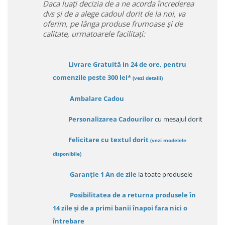
Daca luați decizia de a ne acorda încrederea
dvs și de a alege cadoul dorit de la noi, va
oferim, pe lânga produse frumoase și de
calitate, urmatoarele facilitați:
Livrare Gratuită in 24 de ore, pentru
comenzile peste 300 lei*
(vezi detalii)
Ambalare Cadou
Personalizarea Cadourilor
cu mesajul dorit
Felicitare cu textul dorit
(
vezi modelele
disponibile
)
Garanție
1 An de zile
la toate produsele
Posibilitatea de a returna produsele în
14 zile
și de a primi
banii înapoi fara nici o
întrebare