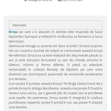
Descriere
Broşa
pe care v-o aducem în atenţie este inspirată de luxul
bijuteriilor baroque şi reflectă în strălucirea sa farmecul şi luxul
epocii jazz.
Glamourul vintage cu accente art deco al anilor ’20 este surprins
într-un cuceritor buchet de sclipiri ce conturează această broşă
de referinţă. Structura sa este realizată din aliaj metalic placat cu
aur şi este minuţios încrustată cu zeci de cristale zirconiu în
tăieturi, mărimi şi forme diferite. O piesă cu adevărat
remarcabilă în colecţia Borealy de bijuterii, pe care orice
doamnă sau domnişoară pasionată de accesoriile exuberante
şi-o doreşte.
Cum poate fi purtata aceasta brosa? Pe lângă clasicul mod de a
prinde broşa în stânga decolteului, aceasta mai poate fi fixată la
reverul unui sacou, pe o geantă plic de ocazie sau la prinderea
unei eşarfe. De asemenea, broşa poate fi integrată în coafura
purtătoarei, respectiv poate fi prinsă în coc sau poate fi ataşată
unei bentiţe.