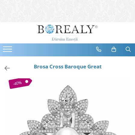
Bijuterii
Tipuri
Inele
Cercei
Bratari
Coliere
Brosa Cross Baroque Great
Seturi
Brose
-40%
Tiare
Destinatari
Bijuterii Femei
Bijuterii Copii
Bijuterii Mirese
Selectii