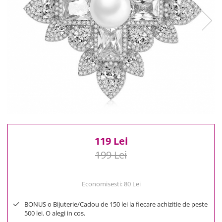
Reduceri
Cele mai noi
Cele mai vandute
Cele mai votate
Cu video
Pret
0 Lei - 100 Lei
100 Lei - 200 Lei
200 Lei - 300 Lei
300 Lei - 500 Lei
500 Lei - 1000 Lei
119 Lei
1000 Lei +
199 Lei
Economisesti:
80
Lei
BONUS o Bijuterie/Cadou de 150 lei la fiecare achizitie de peste
500 lei. O alegi in cos.