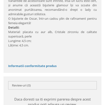
Variantele de accesorizare sunt infinite, însă un lucru este cert,
şi anume că această bijuterie glamour îşi va scoate din
anonimat purtătoarea, recomandând-o drept o lady cu
admirabile gusturi stilistice.
O bijuterie de Oscar, într-un cadou plin de rafinament pentru
femeia elegantă!
Detalii:
Material: placata cu aur alb, Cristale zirconiu de calitate
superioară, perle
Lungime: 4,5 cm;
Lăţime: 4,5 cm.
Informatii conformitate produs
Review-uri
(0)
Daca doresti sa iti exprimi parerea despre acest
produs poti adauga un review.