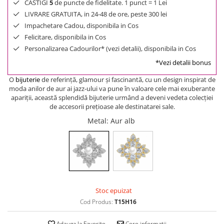
CASTIGI
5
de puncte de fidelitate. 1 punct = 1 Lei
LIVRARE GRATUITA, in 24-48 de ore, peste 300 lei
Impachetare Cadou, disponibila in Cos
Felicitare, disponibila in Cos
Personalizarea Cadourilor* (vezi detalii), disponibila in Cos
*Vezi detalii bonus
O
bijuterie
de referinţă, glamour şi fascinantă, cu un design inspirat de
moda anilor de aur ai jazz-ului va pune în valoare cele mai exuberante
apariţii, această splendidă bijuterie urmând a deveni vedeta colecţiei
de accesorii preţioase ale destinatarei sale.
Metal
: Aur alb
Stoc epuizat
Cod Produs:
T15H16
Adauga la Favorite
Cere informatii