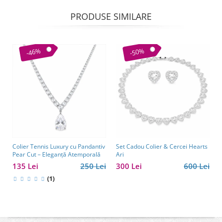
PRODUSE SIMILARE
-46%
-50%
Colier Tennis Luxury cu Pandantiv
Set Cadou Colier & Cercei Hearts
Pear Cut – Eleganță Atemporală
Ari
135 Lei
250 Lei
300 Lei
600 Lei
(1)