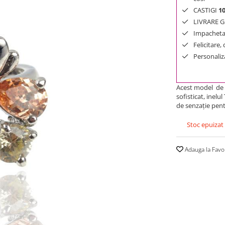
CASTIGI
1
LIVRARE GR
Impachetar
Felicitare,
Personaliza
Acest model de
sofisticat, inel
de senzaţie pent
Stoc epuizat
Adauga la Favo