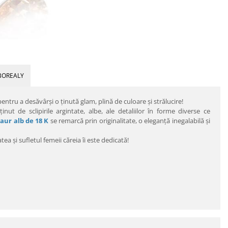
BOREALY
entru a desăvârşi o ţinută glam, plină de culoare şi strălucire!
inut de sclipirile argintate, albe, ale detaliilor în forme diverse ce
 aur alb de 18 K
se remarcă prin originalitate, o eleganţă inegalabilă şi
ea şi sufletul femeii căreia îi este dedicată!