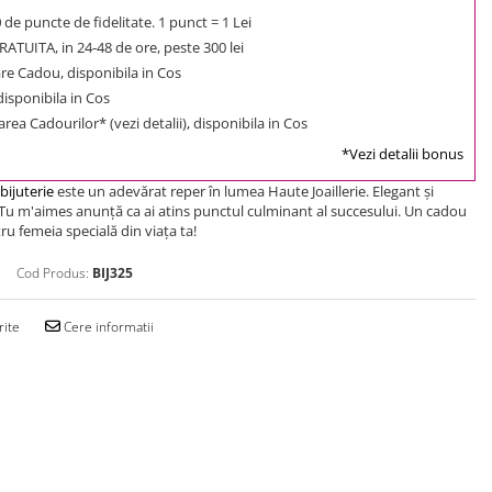
0
de puncte de fidelitate. 1 punct = 1 Lei
ATUITA, in 24-48 de ore, peste 300 lei
e Cadou, disponibila in Cos
 disponibila in Cos
rea Cadourilor* (vezi detalii), disponibila in Cos
*Vezi detalii bonus
bijuterie
este un adevărat reper în lumea Haute Joaillerie. Elegant şi
ul Tu m'aimes anunţă ca ai atins punctul culminant al succesului. Un cadou
ru femeia specială din viaţa ta!
Cod Produs:
BIJ325
rite
Cere informatii