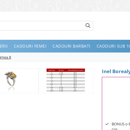
ERII
CADOURI FEMEI
CADOURI BARBATI
CADOURI SUB 10
rimea 8
Inel Borea
BONUS o Bij
cos.