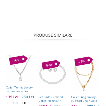
PRODUSE SIMILARE
-46%
-28%
-50%
Colier Tennis Luxury
C
cu Pandantiv Pear
–
Cut – Eleganță
c
135 Lei
250 Lei
1
Colier Lung Luxury
Set Cadou Colier &
Atemporală
cu Pearl Chain Gold
Cercei Hearts Ari
(1)