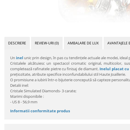
DESCRIERE
REVIEW-URI
(0)
AMBALARE DE LUX
AVANTAJELE 
Un
inel
unic prin design, în pas cu tendinţele actuale ale modei, ideal p
Cristalele alcătuiesc un spectacol cromatic original, multicolor, susţ
completează rafinatele pietre cu finisaj de diamant.
Inelul placat cu
preţiozitate, atribute specifice inconfundabilului stil Haute Joaillerie.
O promisiune a iubirii într-o bijuterie concepută să capteze personalitat
Detalii inel:
Cristale Simulated Diamonds- 3 carate;
Marimi disponibile :
- US 8 - 56,9 mm
Informatii conformitate produs