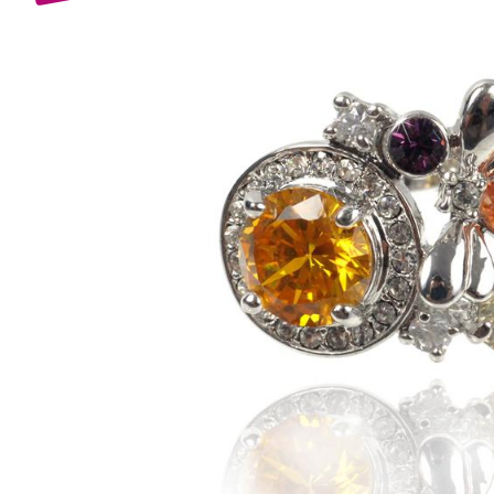
Bijuterii Mirese
Selectii
Reduceri
Cele mai noi
Cele mai vandute
Cele mai votate
Cu video
Pret
0 Lei - 100 Lei
100 Lei - 200 Lei
200 Lei - 300 Lei
300 Lei - 500 Lei
500 Lei - 1000 Lei
1000 Lei +