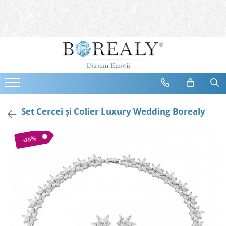
Bijuterii
Tipuri
Inele
Cercei
Bratari
Coliere
Set Cercei şi Colier Luxury Wedding Borealy
Seturi
Brose
-48%
Tiare
Destinatari
Bijuterii Femei
Bijuterii Copii
Bijuterii Mirese
Selectii