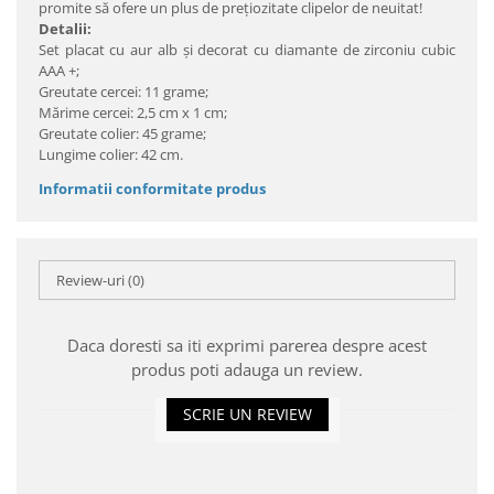
promite să ofere un plus de preţiozitate clipelor de neuitat!
Detalii:
Set placat cu aur alb şi decorat cu diamante de zirconiu cubic
AAA +;
Greutate cercei: 11 grame;
Mărime cercei: 2,5 cm x 1 cm;
Greutate colier: 45 grame;
Lungime colier: 42 cm.
Informatii conformitate produs
Review-uri
(0)
Daca doresti sa iti exprimi parerea despre acest
produs poti adauga un review.
SCRIE UN REVIEW