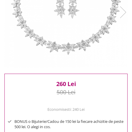
Reduceri
Cele mai noi
Cele mai vandute
Cele mai votate
Cu video
Pret
0 Lei - 100 Lei
100 Lei - 200 Lei
200 Lei - 300 Lei
300 Lei - 500 Lei
500 Lei - 1000 Lei
260 Lei
1000 Lei +
500 Lei
Economisesti:
240
Lei
BONUS o Bijuterie/Cadou de 150 lei la fiecare achizitie de peste
500 lei. O alegi in cos.