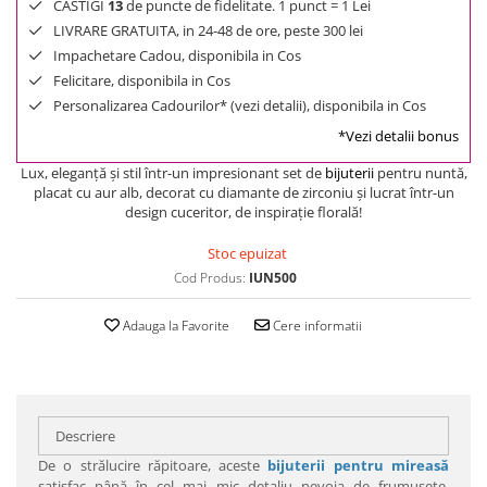
CASTIGI
13
de puncte de fidelitate. 1 punct = 1 Lei
LIVRARE GRATUITA, in 24-48 de ore, peste 300 lei
Impachetare Cadou, disponibila in Cos
Felicitare, disponibila in Cos
Personalizarea Cadourilor* (vezi detalii), disponibila in Cos
*Vezi detalii bonus
Lux, eleganţă şi stil într-un impresionant set de
bijuterii
pentru nuntă,
placat cu aur alb, decorat cu diamante de zirconiu şi lucrat într-un
design cuceritor, de inspiraţie florală!
Stoc epuizat
Cod Produs:
IUN500
Adauga la Favorite
Cere informatii
Descriere
De o strălucire răpitoare, aceste
bijuterii pentru mireasă
satisfac până în cel mai mic detaliu nevoia de frumuseţe,