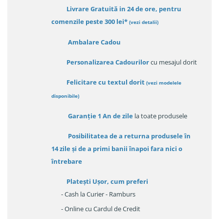
Livrare Gratuită in 24 de ore, pentru
comenzile peste 300 lei*
(vezi detalii)
Ambalare Cadou
Personalizarea Cadourilor
cu mesajul dorit
Felicitare cu textul dorit
(
vezi modelele
disponibile
)
Garanție
1 An de zile
la toate produsele
Posibilitatea de a returna produsele în
14 zile
și de a primi
banii înapoi fara nici o
întrebare
Platești Ușor
, cum preferi
- Cash la Curier - Ramburs
- Online cu Cardul de Credit