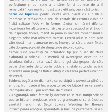
perfecţiune şi admiraţie a oricărei femei dornice de a fi
remarcată în cea mai frumoasă zi a vieţii sale, cea a căsătoriei.
Setul de bijuterii
pentru nuntă este placat cu aur alb şi
îmbrăcat în strălucirea a zeci de cristale de zirconiu cubic de
înaltă calitate (AAA +), în forme, tăieturi şi mărimi diferite.
Ingenioasa lor alăturare construieşte un spectacol al strălucirii
de inspiraţie florală, menit să pună în valoare romantismul şi
eleganţa celor mai admirate mirese. Cerceii aduc în prim plan
câte două mari diamante ovale, împrejurul cărora sunt fixate
câte doisprezece cristale alungite de zirconiu cubic.
Cerceii sunt prevăzuţi cu închizători tip şurub, iar structura
elaborată a colierului e menită să avantajeze orice tip de
decolteu. Colierul alternează de-a lungul său grupuri de câte
patru diamante de zirconiu cubic şi cristale rotunde, având
aparenţa unui şirag de fluturi aflaţi în căutarea perfecţiunii florii
de cristal.
Evident, bogăţia de diamante ce participă la povestea plină de
emoţie, frumuseţe şi lux a acestui set de bijuterii se va asorta
ireproşabil albului pur al rochiei de mireasă.
Cu siguranţă, orice femeie îşi doreşte ca în ziua nunţii sale să
poarte bijuterii preţioase, pline de grandoare şi cu strălucirea
asortată fericirii ei. Setul Luxury Wedding by Borealy
întruchipează emoţiile, speranţele şi bucuria purtătoarei sale şi