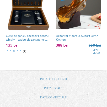
Cutie de șah cu accesorii pentru
Decantor Vioara & Suport Lemn
whisky – cadou elegant pentru
Kitchen
bărbați pasionați de strategie.
135 Lei
388 Lei
650 Lei
TOP 10 Cadouri Barbati
VEZI
(2)
VIDEO
INFO UTILE CLIENTI
INFO LEGALE
DATE COMERCIALE