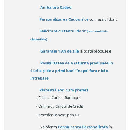
Ambalare Cadou
Personalizarea Cadourilor
cu mesajul dorit
Felicitare cu textul dorit
(
vezi modelele
disponibile
)
Garanție
1 An de zile
la toate produsele
Posibilitatea de a returna produsele în
14 zile
și de a primi
banii înapoi fara nici o
întrebare
Platești Ușor
, cum preferi
- Cash la Curier - Ramburs
- Online cu Cardul de Credit
- Transfer Bancar, prin OP
Va oferim
Consultanța Personalizata
în