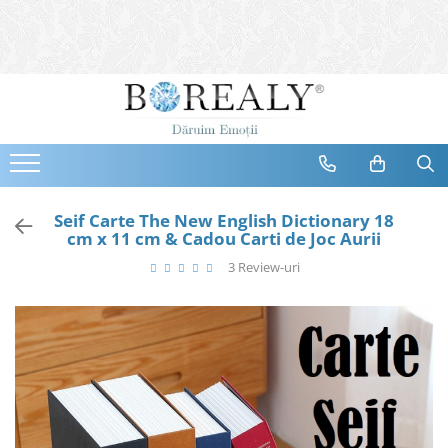
Bijuterii
Tipuri
Inele
Cercei
Bratari
Coliere
Seif Carte The New English Dictionary 18
cm x 11 cm & Cadou Carti de Joc Aurii
Seturi
3 Review-uri
Brose
Tiare
Destinatari
Bijuterii Femei
Bijuterii Copii
Bijuterii Mirese
Selectii