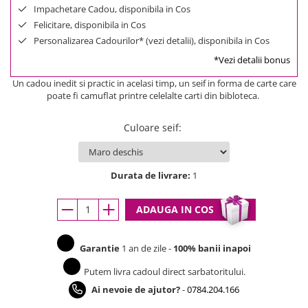
Impachetare Cadou, disponibila in Cos
Felicitare, disponibila in Cos
Personalizarea Cadourilor* (vezi detalii), disponibila in Cos
*Vezi detalii bonus
Un cadou inedit si practic in acelasi timp, un seif in forma de carte care
poate fi camuflat printre celelalte carti din bibloteca.
Culoare seif
:
Durata de livrare:
1
ADAUGA IN COS
Garantie
1 an de zile -
100% banii inapoi
Putem livra cadoul direct sarbatoritului.
Ai nevoie de ajutor?
-
0784.204.166