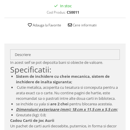
In stoc
Cod Produs:
CS0011
Adauga la Favorite
Cere informatii
Descriere
In acest seif se pot depozita bani si obiecte de valoare.
Specificatii:
Sistem de inchidere cu cheie mecanica, sistem de
inchidere de inalta siguranta;
Cutie metalica, acoperita cu tesatura si conceputa pentru a
arata exact ca o carte. Nu contine pagini de hartie, este
recomandat sa o pastrati intre alte doua carti in bibloteca.
se inchide cu yala si
are 2 chei
pentru blocarea acesteia.
Dimensiuni exterioare (mm): 18 cm x 11,5 cm x 5,5 cm;
Greutate (kg): 0.8;
Cadou Carti de joc Aurii
Un pachet de carti aurii deosebite, puternice, in forma si decor