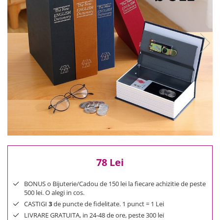
Reduceri
Cele mai noi
Cele mai vandute
Cele mai votate
Cu video
Pret
0 Lei - 100 Lei
100 Lei - 200 Lei
200 Lei - 300 Lei
300 Lei - 500 Lei
500 Lei - 1000 Lei
1000 Lei +
78 Lei
BONUS o Bijuterie/Cadou de 150 lei la fiecare achizitie de peste
500 lei. O alegi in cos.
CASTIGI
3
de puncte de fidelitate. 1 punct = 1 Lei
LIVRARE GRATUITA, in 24-48 de ore, peste 300 lei