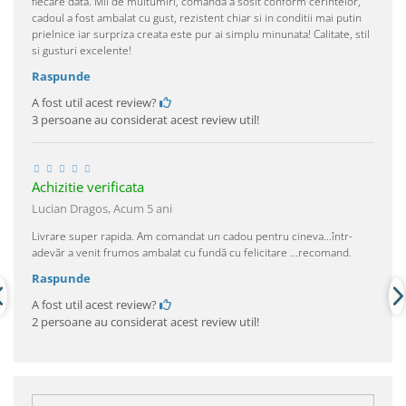
fiecare data. Mii de multumiri, comanda a sosit conform cerintelor,
cadoul a fost ambalat cu gust, rezistent chiar si in conditii mai putin
prielnice iar surpriza creata este pur ai simplu minunata! Calitate, stil
si gusturi excelente!
Raspunde
A fost util acest review?
3 persoane au considerat acest review util!
Achizitie verificata
Lucian Dragos,
Acum 5 ani
Livrare super rapida. Am comandat un cadou pentru cineva...într-
adevăr a venit frumos ambalat cu fundă cu felicitare ...recomand.
Raspunde
A fost util acest review?
2 persoane au considerat acest review util!