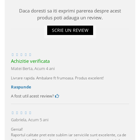
Daca doresti sa iti exprimi parerea despre acest
produs poti adauga un review.
SCRIE UN REVIEW
Achizitie verificata
Matei Berta,
Acum 4 ani
Livrare rapida. Ambalare ft frumoasa. Produs excelent!
Raspunde
A fost util acest review?
Gabriela,
Acum 5 ani
Genial!
Raportul calitate pret este sublim iar serviciile sunt excelente, ca de