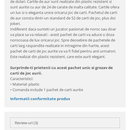
de dolari. Cartile de aur sunt realizate din plastic rezistent si
sunt aurite cu aur de 24 de carate de inalta calitate. Cartile ofera
un lux si o eleganta unice oricarui joc de carti. Pachetul de carti
de aur consta dintr-un standard de 52 de carti de joc, plus doi
jokeri.
Indiferent daca sunteti un jucator pasionat de noroc sau doar
va place sa va relaxati - acest pachet de carti va aduce o doza
norocoasa de lux oricarui joc. Spre deosebire de pachetele de
carti larg raspandite realizate in intregime din hartie, acest
pachet de carti de joc aurite va va fi fidel pentru anii urmatori.
Este realizat din plastic rezistent, care este aurit elegant.
Surprinde-ti prietenii cu acest pachet unic si grozav de
carti de joc aurii.
Caracteristici:
• Material: plastic
• Comanda include 1 pachet de carti aurite
Informatii conformitate produs
Review-uri
(3)