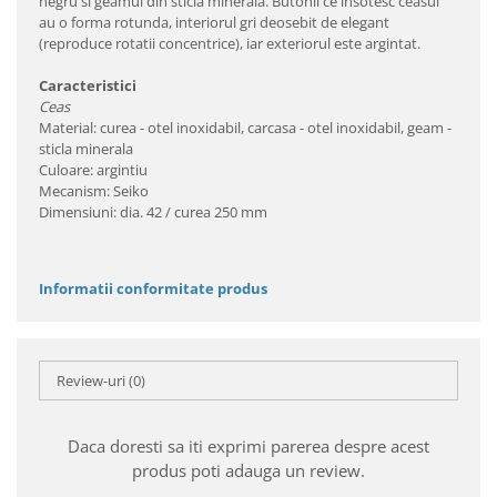
negru si geamul din sticla minerala. Butonii ce insotesc ceasul
au o forma rotunda, interiorul gri deosebit de elegant
(reproduce rotatii concentrice), iar exteriorul este argintat.
Caracteristici
Ceas
Material: curea - otel inoxidabil, carcasa - otel inoxidabil, geam -
sticla minerala
Culoare: argintiu
Mecanism: Seiko
Dimensiuni: dia. 42 / curea 250 mm
Informatii conformitate produs
Review-uri
(0)
Daca doresti sa iti exprimi parerea despre acest
produs poti adauga un review.