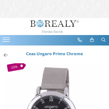
Bijuterii
Tipuri
Inele
Cercei
Bratari
Coliere
Ceas Ungaro Primo Chrome
Seturi
Brose
-55%
Tiare
Destinatari
Bijuterii Femei
Bijuterii Copii
Bijuterii Mirese
Selectii