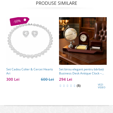
PRODUSE SIMILARE
-50%
Set Cadou Colier & Cercei Hearts
Set birou elegant pentru bărbați
Ari
Business Desk Antique Clock –
cadou premium pentru șef, soț
300 Lei
600 Lei
294 Lei
sau partener de afaceri
VEZI
(5)
VIDEO