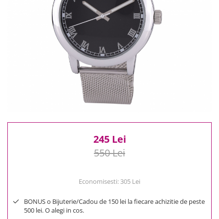
Reduceri
Cele mai noi
Cele mai vandute
Cele mai votate
Cu video
Pret
0 Lei - 100 Lei
100 Lei - 200 Lei
200 Lei - 300 Lei
300 Lei - 500 Lei
500 Lei - 1000 Lei
245 Lei
1000 Lei +
550 Lei
Economisesti:
305
Lei
BONUS o Bijuterie/Cadou de 150 lei la fiecare achizitie de peste
500 lei. O alegi in cos.