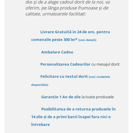
dvs și de a alege cadoul dorit de la noi, va
oferim, pe lânga produse frumoase și de
calitate, urmatoarele facilitați:
Livrare Gratuită in 24 de ore, pentru
comenzile peste 300 lei*
(vezi detalii)
Ambalare Cadou
Personalizarea Cadourilor
cu mesajul dorit
Felicitare cu textul dorit
(
vezi modelele
disponibile
)
Garanție
1 An de zile
la toate produsele
Posibilitatea de a returna produsele în
14 zile
și de a primi
banii înapoi fara nici o
întrebare