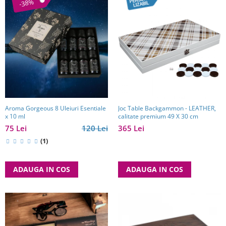
-38%
Aroma Gorgeous 8 Uleiuri Esentiale
Joc Table Backgammon - LEATHER,
x 10 ml
calitate premium 49 X 30 cm
75 Lei
120 Lei
365 Lei
(1)
ADAUGA IN COS
ADAUGA IN COS