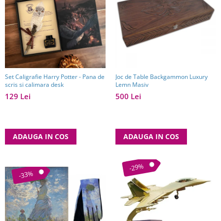
Set Caligrafie Harry Potter - Pana de
Joc de Table Backgammon Luxury
scris si calimara desk
Lemn Masiv
129 Lei
500 Lei
ADAUGA IN COS
ADAUGA IN COS
-29%
-33%