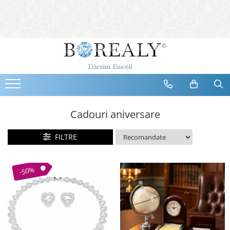
Bijuterii
Tipuri
Inele
Cercei
Bratari
Coliere
Cadouri aniversare
Seturi
FILTRE
Brose
Tiare
Destinatari
-50%
Bijuterii Femei
Bijuterii Copii
Bijuterii Mirese
Selectii