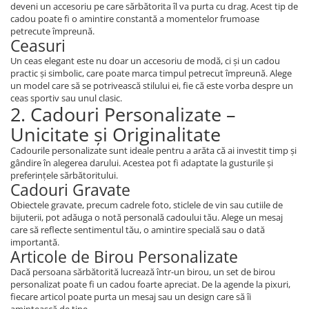
deveni un accesoriu pe care sărbătorita îl va purta cu drag. Acest tip de
cadou poate fi o amintire constantă a momentelor frumoase
petrecute împreună.
Ceasuri
Un ceas elegant este nu doar un accesoriu de modă, ci și un cadou
practic și simbolic, care poate marca timpul petrecut împreună. Alege
un model care să se potrivească stilului ei, fie că este vorba despre un
ceas sportiv sau unul clasic.
2. Cadouri Personalizate –
Unicitate și Originalitate
Cadourile personalizate sunt ideale pentru a arăta că ai investit timp și
gândire în alegerea darului. Acestea pot fi adaptate la gusturile și
preferințele sărbătoritului.
Cadouri Gravate
Obiectele gravate, precum cadrele foto, sticlele de vin sau cutiile de
bijuterii, pot adăuga o notă personală cadoului tău. Alege un mesaj
care să reflecte sentimentul tău, o amintire specială sau o dată
importantă.
Articole de Birou Personalizate
Dacă persoana sărbătorită lucrează într-un birou, un set de birou
personalizat poate fi un cadou foarte apreciat. De la agende la pixuri,
fiecare articol poate purta un mesaj sau un design care să îi
amintească de tine.