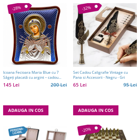
-28%
-32%
Icoana Fecioara Maria Blue cu 7
Set Cadou Caligrafie Vintage cu
Săgeți placată cu argint – cadou
Pana si Accesorii - Negru - Gri
spiritual pentru familie - Made in
145 Lei
200 Lei
65 Lei
95 Lei
Grecia - 12,5 x 15,5 cm
ADAUGA IN COS
ADAUGA IN COS
-20%