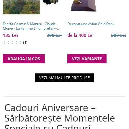
Esarfa Casmir & Manusi - Claude
Decorațiune Avion Gold Desk
Monet - La Femme à l'ombrelle —
Madame Monet et son fils
135 Lei
200 Lei
de la 400 Lei
500 Lei
(1)
ADAUGA IN COS
VEZI VARIANTE
VEZI MAI MULTE PRODUSE
Cadouri Aniversare –
Sărbătorește Momentele
Speciale cu Cadouri