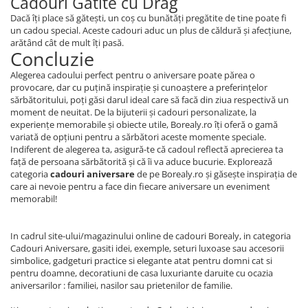
Cadouri Gătite cu Drag
Dacă îți place să gătești, un coș cu bunătăți pregătite de tine poate fi
un cadou special. Aceste cadouri aduc un plus de căldură și afecțiune,
arătând cât de mult îți pasă.
Concluzie
Alegerea cadoului perfect pentru o aniversare poate părea o
provocare, dar cu puțină inspirație și cunoaștere a preferințelor
sărbătoritului, poți găsi darul ideal care să facă din ziua respectivă un
moment de neuitat. De la bijuterii și cadouri personalizate, la
experiențe memorabile și obiecte utile, Borealy.ro îți oferă o gamă
variată de opțiuni pentru a sărbători aceste momente speciale.
Indiferent de alegerea ta, asigură-te că cadoul reflectă aprecierea ta
față de persoana sărbătorită și că îi va aduce bucurie. Explorează
categoria
cadouri aniversare
de pe Borealy.ro și găsește inspirația de
care ai nevoie pentru a face din fiecare aniversare un eveniment
memorabil!
In cadrul site-ului/magazinului online de cadouri Borealy, in categoria
Cadouri Aniversare, gasiti idei, exemple, seturi luxoase sau accesorii
simbolice, gadgeturi practice si elegante atat pentru domni cat si
pentru doamne, decoratiuni de casa luxuriante daruite cu ocazia
aniversarilor : familiei, nasilor sau prietenilor de familie.