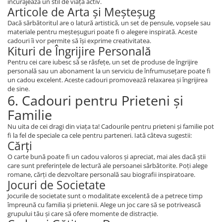
încurajează un stil de viață activ.
Articole de Arta și Meșteșug
Dacă sărbătoritul are o latură artistică, un set de pensule, vopsele sau
materiale pentru meșteșuguri poate fi o alegere inspirată. Aceste
cadouri îi vor permite să își exprime creativitatea.
Kituri de Îngrijire Personală
Pentru cei care iubesc să se răsfețe, un set de produse de îngrijire
personală sau un abonament la un serviciu de înfrumusețare poate fi
un cadou excelent. Aceste cadouri promovează relaxarea și îngrijirea
de sine.
6. Cadouri pentru Prieteni și
Familie
Nu uita de cei dragi din viața ta! Cadourile pentru prieteni și familie pot
fi la fel de speciale ca cele pentru parteneri. Iată câteva sugestii:
Cărți
O carte bună poate fi un cadou valoros și apreciat, mai ales dacă știi
care sunt preferințele de lectură ale persoanei sărbătorite. Poți alege
romane, cărți de dezvoltare personală sau biografii inspiratoare.
Jocuri de Societate
Jocurile de societate sunt o modalitate excelentă de a petrece timp
împreună cu familia și prietenii. Alege un joc care să se potrivească
grupului tău și care să ofere momente de distracție.