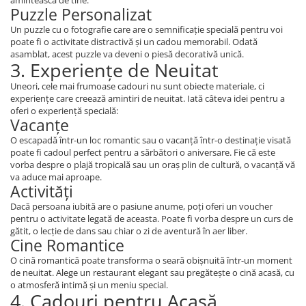
Puzzle Personalizat
Un puzzle cu o fotografie care are o semnificație specială pentru voi
poate fi o activitate distractivă și un cadou memorabil. Odată
asamblat, acest puzzle va deveni o piesă decorativă unică.
3. Experiențe de Neuitat
Uneori, cele mai frumoase cadouri nu sunt obiecte materiale, ci
experiențe care creează amintiri de neuitat. Iată câteva idei pentru a
oferi o experiență specială:
Vacanțe
O escapadă într-un loc romantic sau o vacanță într-o destinație visată
poate fi cadoul perfect pentru a sărbători o aniversare. Fie că este
vorba despre o plajă tropicală sau un oraș plin de cultură, o vacanță vă
va aduce mai aproape.
Activități
Dacă persoana iubită are o pasiune anume, poți oferi un voucher
pentru o activitate legată de aceasta. Poate fi vorba despre un curs de
gătit, o lecție de dans sau chiar o zi de aventură în aer liber.
Cine Romantice
O cină romantică poate transforma o seară obișnuită într-un moment
de neuitat. Alege un restaurant elegant sau pregătește o cină acasă, cu
o atmosferă intimă și un meniu special.
4. Cadouri pentru Acasă