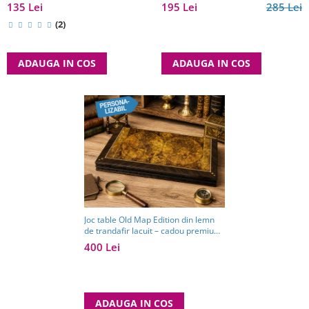
bărbați pasionați de strategie. TOP
135 Lei
195 Lei
285 Lei
10 Cadouri Barbati
(2)
ADAUGA IN COS
ADAUGA IN COS
Joc table Old Map Edition din lemn
de trandafir lacuit – cadou premium
pentru bărbați pasionați de jocuri
400 Lei
clasice
ADAUGA IN COS