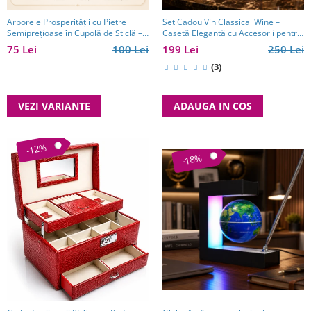
Arborele Prosperității cu Pietre
Set Cadou Vin Classical Wine –
Semiprețioase în Cupolă de Sticlă –
Casetă Elegantă cu Accesorii pentru
14 cm
Vin
75 Lei
100 Lei
199 Lei
250 Lei
(3)
VEZI VARIANTE
ADAUGA IN COS
-12%
-18%