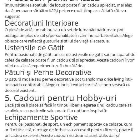
Îmbunătățirea spațiului de locuit poate fi un cadou apreciat, mai ales
dacă persoana sărbătorită își petrece mult timp acasă. Iată câteva
sugestii:
Decorațiuni Interioare
O piesă de artă, un tablou sau un set de lumanări parfumate pot
adăuga un plus de stil și personalitate în căminul sărbătoritului. Alege
obiecte care reflectă gusturile și stilul de viață al acestuia.
Ustensile de Gătit
Pentru pasionații de gătit, un set de ustensile de gătit sau un aparat de
cafea de calitate poate fi un cadou util și apreciat. Aceste cadouri îi vor
oferi ocazia să experimenteze în bucătărie.
Pături și Perne Decorative
O pătură moale sau perne decorative pot transforma orice living într-
un spațiu confortabil. Alege culori și texturi care să se potrivească cu
decorul existent.
5. Cadouri pentru Hobby-uri
Dacă știi ce îi place să facă în timpul liber, alegerea unui cadou care să
se alinieze cu pasiunile sale poate fi o opțiune inspirată:
Echipamente Sportive
Pentru cei pasionați de sport, un echipament sportiv de calitate, cum
ar fi o bicicletă, o minge de fotbal sau accesorii pentru fitness, poate fi
un cadou excelent. Aceste cadouri nu doar că sunt utile, dar și