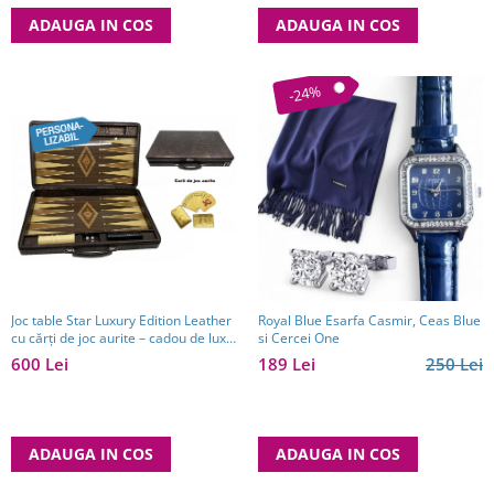
ADAUGA IN COS
ADAUGA IN COS
-24%
Joc table Star Luxury Edition Leather
Royal Blue Esarfa Casmir, Ceas Blue
cu cărți de joc aurite – cadou de lux
si Cercei One
pentru bărbați
600 Lei
189 Lei
250 Lei
ADAUGA IN COS
ADAUGA IN COS