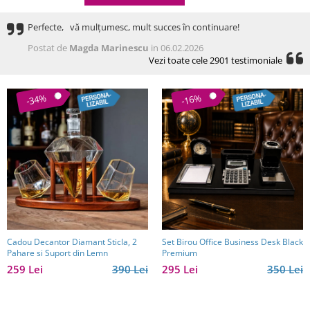
Perfecte, vă mulțumesc, mult succes în continuare!
Postat de
Magda Marinescu
in 06.02.2026
Vezi toate cele 2901 testimoniale
-34%
-16%
Cadou Decantor Diamant Sticla, 2
Set Birou Office Business Desk Black
Pahare si Suport din Lemn
Premium
259 Lei
390 Lei
295 Lei
350 Lei