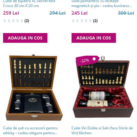
Glob pământesc cu levitație
Cutie de bijuterii XL Secret Red
magnetică și pix – cadou business
Croco 30 cm X 20 cm
pentru bărbați pasionați de
245 Lei
300 Lei
259 Lei
294 Lei
tehnologie și călătorii
(2)
(2)
ADAUGA IN COS
ADAUGA IN COS
-32%
Cutie de șah cu accesorii pentru
Cutie Vin Dubla si Sah (fara Sticle de
whisky – cadou elegant pentru
Vin) Kitchen