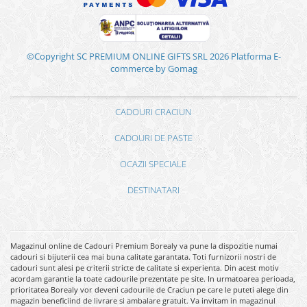
©Copyright SC PREMIUM ONLINE GIFTS SRL 2026
Platforma E-
commerce by Gomag
CADOURI CRACIUN
CADOURI DE PASTE
OCAZII SPECIALE
DESTINATARI
Magazinul online de Cadouri Premium Borealy va pune la dispozitie numai
cadouri si bijuterii cea mai buna calitate garantata. Toti furnizorii nostri de
cadouri sunt alesi pe criterii stricte de calitate si experienta. Din acest motiv
acordam garantie la toate cadourile prezentate pe site. In urmatoarea perioada,
prioritatea Borealy vor deveni cadourile de Craciun pe care le puteti alege din
magazin beneficiind de livrare si ambalare gratuit. Va invitam in magazinul