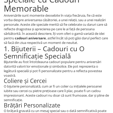
Memorable
Aniversările sunt momente deosebite în viața fiecăruia, fie că este
vorba despre aniversarea căsătoriei, a unei relații, sau a unei realizări
personale. Aceste zile speciale merită să fie celebrate cu daruri care să
reflecte dragostea și aprecierea pe care le ai față de persoana
sărbătorită. În această descriere, îți vom oferi o gamă variată de idei
pentru
cadouri aniversare
, astfel încât să poți găsi darul perfect care
să facă din ziua respectivă un moment de neuitat.
1. Bijuterii – Cadouri cu O
Semnificație Specială
Bijuteriile au fost întotdeauna cadouri populare pentru aniversări
datorită valorii lor emoționale și simbolice. Ele pot reprezenta o
legătură specială și pot fi personalizate pentru a reflecta povestea
voastră.
Coliere și Cercei
O bijuterie personalizată, cum ar fi un colier cu inițialele persoanei
iubite sau cercei cu pietre prețioase care îi plac, poate fi un cadou
impresionant. Aceste cadouri nu doar că sunt frumoase, dar și pline de
semnificație.
Brățări Personalizate
O brățară gravată cu un mesaj special sau o dată semnificativă poate