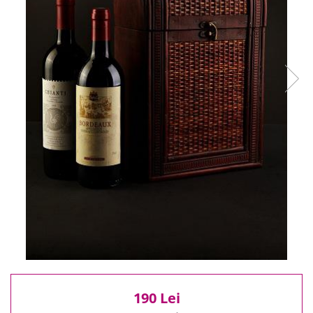
Reduceri
Cele mai noi
Cele mai vandute
Cele mai votate
Cu video
Pret
0 Lei - 100 Lei
100 Lei - 200 Lei
200 Lei - 300 Lei
300 Lei - 500 Lei
500 Lei - 1000 Lei
1000 Lei +
190 Lei