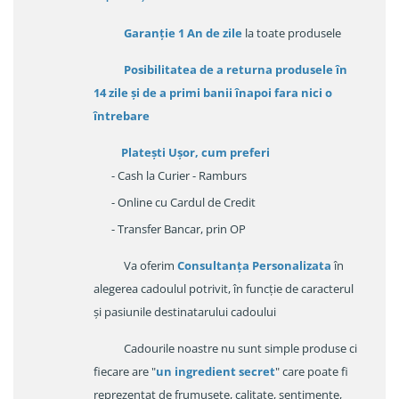
Garanție
1 An de zile
la toate produsele
Posibilitatea de a returna produsele în
14 zile
și de a primi
banii înapoi fara nici o
întrebare
Platești Ușor
, cum preferi
- Cash la Curier - Ramburs
- Online cu Cardul de Credit
- Transfer Bancar, prin OP
Va oferim
Consultanța Personalizata
în
alegerea cadoulul potrivit, în funcție de caracterul
și pasiunile destinatarului cadoului
Cadourile noastre nu sunt simple produse ci
fiecare are "
un ingredient secret
" care poate fi
reprezentat de frumusețe, calitate, sentimente,