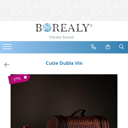
Bijuterii
Tipuri
Inele
Cercei
Bratari
Coliere
Cutie Dubla Vin
Seturi
Brose
-37%
Tiare
Destinatari
Bijuterii Femei
Bijuterii Copii
Bijuterii Mirese
Selectii