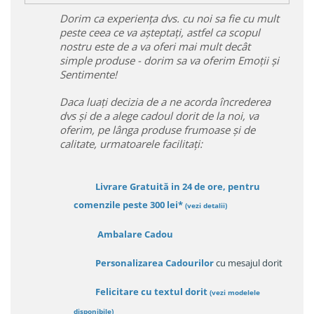
Dorim ca experiența dvs. cu noi sa fie cu mult
peste ceea ce va așteptați, astfel ca scopul
nostru este de a va oferi mai mult decât
simple produse - dorim sa va oferim Emoții și
Sentimente!
Daca luați decizia de a ne acorda încrederea
dvs și de a alege cadoul dorit de la noi, va
oferim, pe lânga produse frumoase și de
calitate, urmatoarele facilitați:
Livrare Gratuită in 24 de ore, pentru
comenzile peste 300 lei*
(vezi detalii)
Ambalare Cadou
Personalizarea Cadourilor
cu mesajul dorit
Felicitare cu textul dorit
(
vezi modelele
disponibile
)