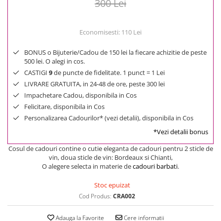
300 Lei
Economisesti:
110
Lei
BONUS o Bijuterie/Cadou de 150 lei la fiecare achizitie de peste
500 lei. O alegi in cos.
CASTIGI
9
de puncte de fidelitate. 1 punct = 1 Lei
LIVRARE GRATUITA, in 24-48 de ore, peste 300 lei
Impachetare Cadou, disponibila in Cos
Felicitare, disponibila in Cos
Personalizarea Cadourilor* (vezi detalii), disponibila in Cos
*Vezi detalii bonus
Cosul de cadouri contine o cutie eleganta de cadouri pentru 2 sticle de
vin, doua sticle de vin: Bordeaux si Chianti,
O alegere selecta in materie de
cadouri barbati
.
Stoc epuizat
Cod Produs:
CRA002
Adauga la Favorite
Cere informatii