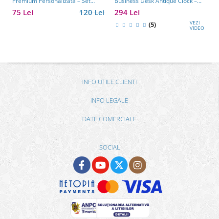
Premium Personalizată – Set
Business Desk Antique Clock –
Elegant pentru Bărbați
cadou premium pentru șef, soț
75 Lei
120 Lei
294 Lei
sau partener de afaceri
VEZI
(5)
VIDEO
INFO UTILE CLIENTI
INFO LEGALE
DATE COMERCIALE
SOCIAL