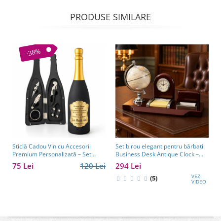
PRODUSE SIMILARE
-38%
Sticlă Cadou Vin cu Accesorii
Set birou elegant pentru bărbați
Premium Personalizată – Set
Business Desk Antique Clock –
Elegant pentru Bărbați
cadou premium pentru șef, soț
75 Lei
120 Lei
294 Lei
sau partener de afaceri
VEZI
(5)
VIDEO