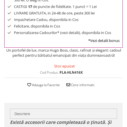
500 lei. O alegi in cos.
CASTIGI
17
de puncte de fidelitate. 1 punct = 1 Lei
LIVRARE GRATUITA, in 24-48 de ore, peste 300 lei
Impachetare Cadou, disponibila in Cos
Felicitare, disponibila in Cos
Personalizarea Cadourilor* (vezi detalii), disponibila in Cos
*Vezi detalii bonus
Un portofel de lux, marca Hugo Boss, clasic, rafinat şi elegant: cadoul
perfect pentru bărbatul emancipat din viaţa dumneavoastră!
Stoc epuizat
Cod Produs:
PLA-HLN416X
Adauga la Favorite
Cere informatii
Descriere
Există accesorii care completează o ținută. Și