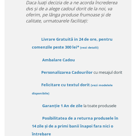
Daca luați decizia de a ne acorda încrederea
dvs și de a alege cadoul dorit de la noi, va
oferim, pe lânga produse frumoase și de
calitate, urmatoarele facilitați:
Livrare Gratuită in 24 de ore, pentru
comenzile peste 300 lei*
(vezi detalii)
Ambalare Cadou
Personalizarea Cadourilor
cu mesajul dorit
Felicitare cu textul dorit
(
vezi modelele
disponibile
)
Garanție
1 An de zile
la toate produsele
Posibilitatea de a returna produsele în
14 zile
și de a primi
banii înapoi fara nici o
întrebare