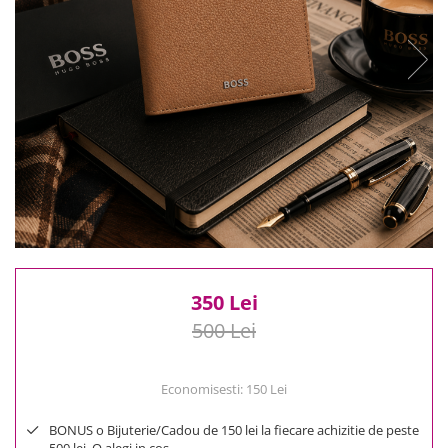
Reduceri
Cele mai noi
Cele mai vandute
Cele mai votate
Cu video
Pret
0 Lei - 100 Lei
100 Lei - 200 Lei
200 Lei - 300 Lei
300 Lei - 500 Lei
500 Lei - 1000 Lei
350 Lei
1000 Lei +
500 Lei
Economisesti:
150
Lei
BONUS o Bijuterie/Cadou de 150 lei la fiecare achizitie de peste