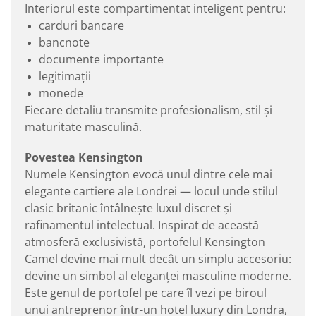
Interiorul este compartimentat inteligent pentru:
carduri bancare
bancnote
documente importante
legitimații
monede
Fiecare detaliu transmite profesionalism, stil și
maturitate masculină.
Povestea Kensington
Numele Kensington evocă unul dintre cele mai
elegante cartiere ale Londrei — locul unde stilul
clasic britanic întâlnește luxul discret și
rafinamentul intelectual. Inspirat de această
atmosferă exclusivistă, portofelul Kensington
Camel devine mai mult decât un simplu accesoriu:
devine un simbol al eleganței masculine moderne.
Este genul de portofel pe care îl vezi pe biroul
unui antreprenor într-un hotel luxury din Londra,