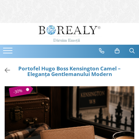
Bijuterii
Tipuri
Inele
Cercei
Bratari
Coliere
Portofel Hugo Boss Kensington Camel –
Eleganța Gentlemanului Modern
Seturi
Brose
-30%
Tiare
Destinatari
Bijuterii Femei
Bijuterii Copii
Bijuterii Mirese
Selectii