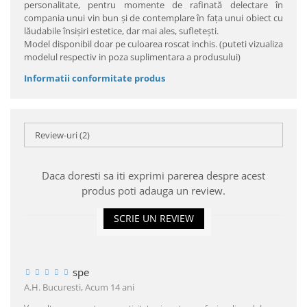
personalitate, pentru momente de rafinată delectare în
compania unui vin bun şi de contemplare în faţa unui obiect cu
lăudabile însişiri estetice, dar mai ales, sufleteşti.
Model disponibil doar pe culoarea roscat inchis. (puteti vizualiza
modelul respectiv in poza suplimentara a produsului)
Informatii conformitate produs
Review-uri
(2)
Daca doresti sa iti exprimi parerea despre acest
produs poti adauga un review.
SCRIE UN REVIEW
spe
A.H. Bucuresti,
Acum 14 ani