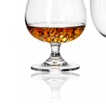
Bijuterii Mirese
Selectii
Reduceri
Cele mai noi
Cele mai vandute
Cele mai votate
Cu video
Pret
0 Lei - 100 Lei
100 Lei - 200 Lei
200 Lei - 300 Lei
300 Lei - 500 Lei
500 Lei - 1000 Lei
1000 Lei +