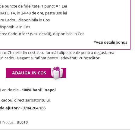
e puncte de fidelitate. 1 punct = 1 Lei
ATUITA, in 24-48 de ore, peste 300 lei
e Cadou, disponibila in Cos
 disponibila in Cos
rea Cadourilor* (vezi detalii), disponibila in Cos
*Vezi detalii bonus
nac Chinelli din cristal, cu formă tulipe, ideale pentru degustarea
 Un cadou elegant și rafinat pentru adevărații cunoscători.
ADAUGA IN COS
 an de zile -
100% banii inapoi
 cadoul direct sarbatoritului.
 de ajutor?
-
0784.204.166
 Produs:
IUL010