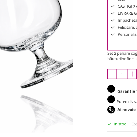
CASTIGI
7
d
LIVRARE GR
Impachetar
Felicitare,
Personaliza
Set 2 pahare cog
băuturilor fine.
Garantie
1
Putem livra
Ai nevoie
In stoc
Cod