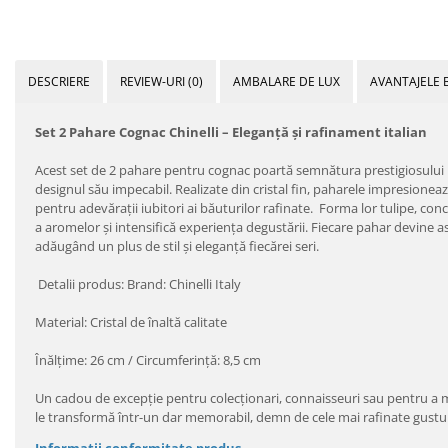
DESCRIERE
REVIEW-URI
(0)
AMBALARE DE LUX
AVANTAJELE 
Set 2 Pahare Cognac Chinelli – Eleganță și rafinament italian
Acest set de 2 pahare pentru cognac poartă semnătura prestigiosului br
designul său impecabil. Realizate din cristal fin, paharele impresionează 
pentru adevărații iubitori ai băuturilor rafinate. Forma lor tulipe, co
a aromelor și intensifică experiența degustării. Fiecare pahar devine a
adăugând un plus de stil și eleganță fiecărei seri.
Detalii produs: Brand: Chinelli Italy
Material: Cristal de înaltă calitate
Înălțime: 26 cm / Circumferință: 8,5 cm
Un cadou de excepție pentru colecționari, connaisseuri sau pentru a m
le transformă într-un dar memorabil, demn de cele mai rafinate gustu
Informatii conformitate produs