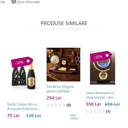
rite
Cere informatii
PRODUSE SIMILARE
-20%
-38%
Set birou elegant
pentru bărbați
Ceas decorativ cu
S
Business Desk
294 Lei
nisip artistic - Art
c
Antique Clock –
Table Clock
A
550 Lei
690 Lei
2
Sticlă Cadou Vin cu
cadou premium
(5)
E
Accesorii Premium
pentru șef, soț sau
(1)
M
Personalizată – Set
partener de afaceri
75 Lei
120 Lei
VEZI
Elegant pentru
VIDEO
Bărbați