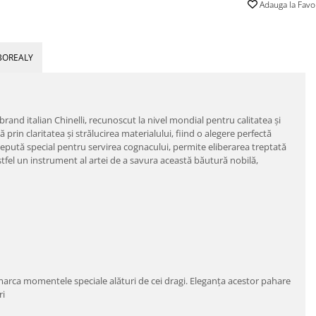
Adauga la Favo
BOREALY
and italian Chinelli, recunoscut la nivel mondial pentru calitatea și
prin claritatea și strălucirea materialului, fiind o alegere perfectă
ncepută special pentru servirea cognacului, permite eliberarea treptată
stfel un instrument al artei de a savura această băutură nobilă,
arca momentele speciale alături de cei dragi. Eleganța acestor pahare
ri