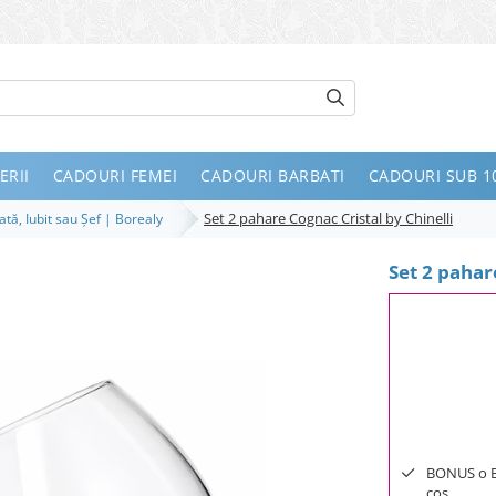
ERII
CADOURI FEMEI
CADOURI BARBATI
CADOURI SUB 10
Set 2 pahare Cognac Cristal by Chinelli
ată, Iubit sau Șef | Borealy
Set 2 pahar
BONUS o Bij
cos.