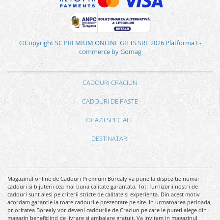
©Copyright SC PREMIUM ONLINE GIFTS SRL 2026
Platforma E-
commerce by Gomag
CADOURI CRACIUN
CADOURI DE PASTE
OCAZII SPECIALE
DESTINATARI
Magazinul online de Cadouri Premium Borealy va pune la dispozitie numai
cadouri si bijuterii cea mai buna calitate garantata. Toti furnizorii nostri de
cadouri sunt alesi pe criterii stricte de calitate si experienta. Din acest motiv
acordam garantie la toate cadourile prezentate pe site. In urmatoarea perioada,
prioritatea Borealy vor deveni cadourile de Craciun pe care le puteti alege din
magazin beneficiind de livrare si ambalare gratuit. Va invitam in magazinul