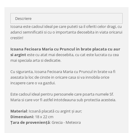
Descriere
Icoana este cadoul ideal pe care puteti sa il oferiti celor dragi, cu
adanci semnificatii si cu o importanta deosebita in viata oricarui
crestin!
Icoana Fecioara Maria cu Pruncul in brate placata cu aur
si argint
este cu atat mai deosebita, cu cat este lucrata cu cea
mai speciala arta si dedicatie.
Cu siguranta, Icoana Fecioara Maria cu Pruncul in brate va fi
asezata la loc de cinste in oricare casa si va innobila orice
incapere care o va gazdui.
Este cadoul ideal pentru persoanele care poarta numele Sf.
Maria si care vor fi astfel intotdeauna sub protectia acesteia.
Material
: Icoană placată cu argint şi aur;
Dimensiuni:
18 x 22 cm
Ţara de provenienţă
: Grecia - Meteora