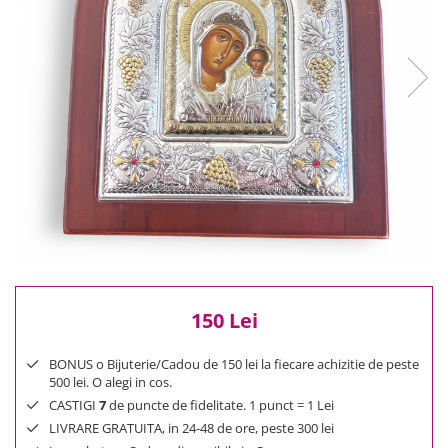
Reduceri
Cele mai noi
Cele mai vandute
Cele mai votate
Cu video
Pret
0 Lei - 100 Lei
100 Lei - 200 Lei
200 Lei - 300 Lei
300 Lei - 500 Lei
500 Lei - 1000 Lei
1000 Lei +
150 Lei
BONUS o Bijuterie/Cadou de 150 lei la fiecare achizitie de peste
500 lei. O alegi in cos.
CASTIGI
7
de puncte de fidelitate. 1 punct = 1 Lei
LIVRARE GRATUITA, in 24-48 de ore, peste 300 lei