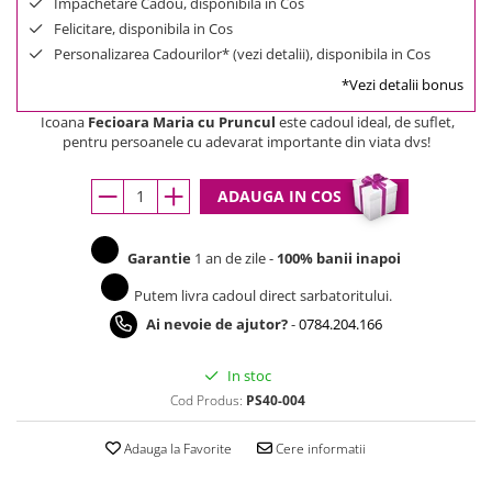
Impachetare Cadou, disponibila in Cos
Felicitare, disponibila in Cos
Personalizarea Cadourilor* (vezi detalii), disponibila in Cos
*Vezi detalii bonus
Icoana
Fecioara Maria cu Pruncul
este cadoul ideal, de suflet,
pentru persoanele cu adevarat importante din viata dvs!
ADAUGA IN COS
Garantie
1 an de zile -
100% banii inapoi
Putem livra cadoul direct sarbatoritului.
Ai nevoie de ajutor?
-
0784.204.166
In stoc
Cod Produs:
PS40-004
Adauga la Favorite
Cere informatii