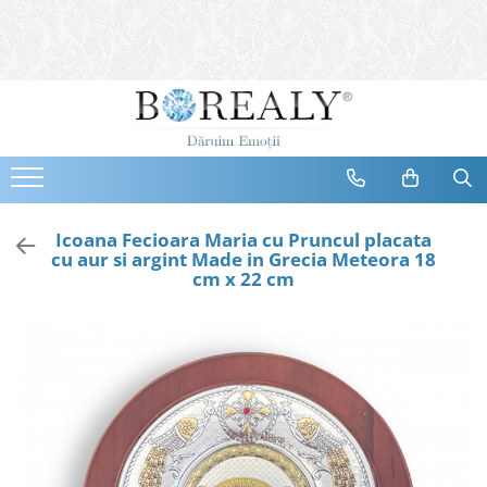
Bijuterii
Tipuri
Inele
Cercei
Bratari
Coliere
Icoana Fecioara Maria cu Pruncul placata
cu aur si argint Made in Grecia Meteora 18
Seturi
cm x 22 cm
Brose
Tiare
Destinatari
Bijuterii Femei
Bijuterii Copii
Bijuterii Mirese
Selectii