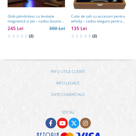
Glob pământesc cu levitație
Cutie de șah cu accesorii pentru
magnetică și pix – cadou business
whisky – cadou elegant pentru
pentru bărbați pasionați de
bărbați pasionați de strategie.
245 Lei
300 Lei
135 Lei
tehnologie și călătorii
TOP 10 Cadouri Barbati
(2)
(2)
INFO UTILE CLIENTI
INFO LEGALE
DATE COMERCIALE
SOCIAL