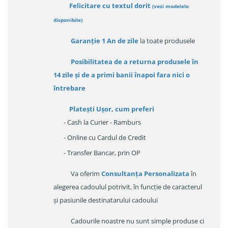
Felicitare cu textul dorit
(
vezi modelele
disponibile
)
Garanție
1 An de zile
la toate produsele
Posibilitatea de a returna produsele în
14 zile
și de a primi
banii înapoi fara nici o
întrebare
Platești Ușor
, cum preferi
- Cash la Curier - Ramburs
- Online cu Cardul de Credit
- Transfer Bancar, prin OP
Va oferim
Consultanța Personalizata
în
alegerea cadoulul potrivit, în funcție de caracterul
și pasiunile destinatarului cadoului
Cadourile noastre nu sunt simple produse ci