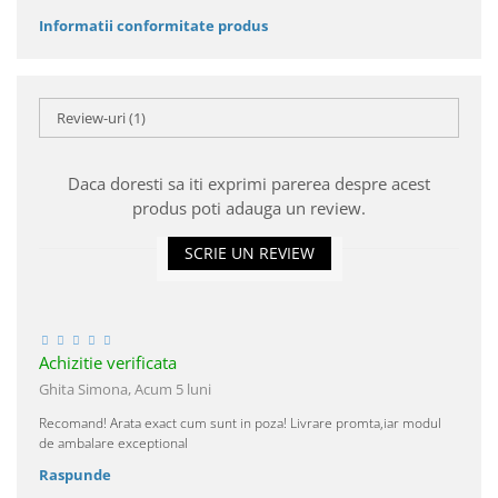
Informatii conformitate produs
Review-uri
(1)
Daca doresti sa iti exprimi parerea despre acest
produs poti adauga un review.
SCRIE UN REVIEW
Achizitie verificata
Ghita Simona,
Acum 5 luni
Recomand! Arata exact cum sunt in poza! Livrare promta,iar modul
de ambalare exceptional
Raspunde