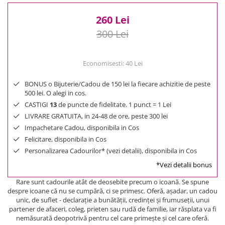
260 Lei
300 Lei
Economisesti:
40
Lei
BONUS o Bijuterie/Cadou de 150 lei la fiecare achizitie de peste
500 lei. O alegi in cos.
CASTIGI
13
de puncte de fidelitate. 1 punct = 1 Lei
LIVRARE GRATUITA, in 24-48 de ore, peste 300 lei
Impachetare Cadou, disponibila in Cos
Felicitare, disponibila in Cos
Personalizarea Cadourilor* (vezi detalii), disponibila in Cos
*Vezi detalii bonus
Rare sunt cadourile atât de deosebite precum o icoană. Se spune
despre icoane că nu se cumpără, ci se primesc. Oferă, aşadar, un cadou
unic, de suflet - declaraţie a bunătăţii, credinţei şi frumuseţii, unui
partener de afaceri, coleg, prieten sau rudă de familie, iar răsplata va fi
nemăsurată deopotrivă pentru cel care primeşte şi cel care oferă.