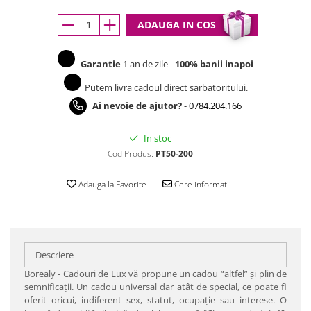
ADAUGA IN COS
Garantie
1 an de zile -
100% banii inapoi
Putem livra cadoul direct sarbatoritului.
Ai nevoie de ajutor?
-
0784.204.166
In stoc
Cod Produs:
PT50-200
Adauga la Favorite
Cere informatii
Descriere
Borealy - Cadouri de Lux vă propune un cadou “altfel” şi plin de
semnificaţii. Un cadou universal dar atât de special, ce poate fi
oferit oricui, indiferent sex, statut, ocupaţie sau interese. O