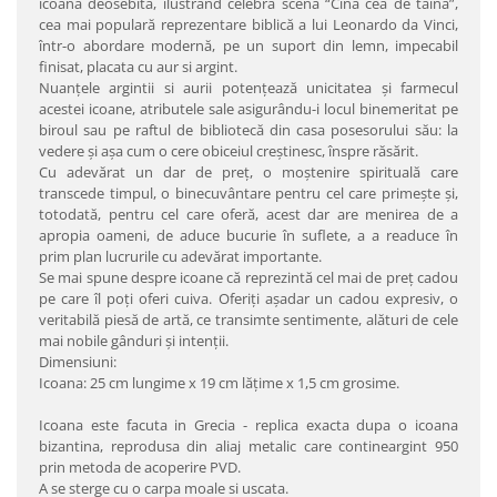
icoană deosebită, ilustrând celebra scenă “Cina cea de taină”,
cea mai populară reprezentare biblică a lui Leonardo da Vinci,
într-o abordare modernă, pe un suport din lemn, impecabil
finisat, placata cu aur si argint.
Nuanţele argintii si aurii potenţează unicitatea şi farmecul
acestei icoane, atributele sale asigurându-i locul binemeritat pe
biroul sau pe raftul de bibliotecă din casa posesorului său: la
vedere şi aşa cum o cere obiceiul creştinesc, înspre răsărit.
Cu adevărat un dar de preţ, o moştenire spirituală care
transcede timpul, o binecuvântare pentru cel care primeşte şi,
totodată, pentru cel care oferă, acest dar are menirea de a
apropia oameni, de aduce bucurie în suflete, a a readuce în
prim plan lucrurile cu adevărat importante.
Se mai spune despre icoane că reprezintă cel mai de preţ cadou
pe care îl poţi oferi cuiva. Oferiţi aşadar un cadou expresiv, o
veritabilă piesă de artă, ce transimte sentimente, alături de cele
mai nobile gânduri şi intenţii.
Dimensiuni:
Icoana: 25 cm lungime x 19 cm lăţime x 1,5 cm grosime.
Icoana este facuta in Grecia - replica exacta dupa o icoana
bizantina, reprodusa din aliaj metalic care contineargint 950
prin metoda de acoperire PVD.
A se sterge cu o carpa moale si uscata.