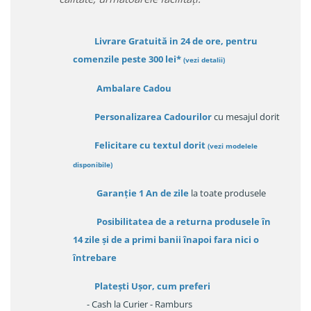
Livrare Gratuită in 24 de ore, pentru
comenzile peste 300 lei*
(vezi detalii)
Ambalare Cadou
Personalizarea Cadourilor
cu mesajul dorit
Felicitare cu textul dorit
(
vezi modelele
disponibile
)
Garanție
1 An de zile
la toate produsele
Posibilitatea de a returna produsele în
14 zile
și de a primi
banii înapoi fara nici o
întrebare
Platești Ușor
, cum preferi
- Cash la Curier - Ramburs