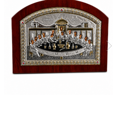
Reduceri
Cele mai noi
Cele mai vandute
Cele mai votate
Cu video
Pret
0 Lei - 100 Lei
100 Lei - 200 Lei
200 Lei - 300 Lei
300 Lei - 500 Lei
500 Lei - 1000 Lei
1000 Lei +