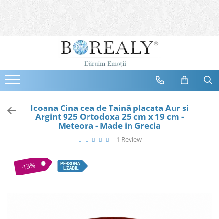
Bijuterii
Tipuri
Inele
Cercei
Bratari
Coliere
Icoana Cina cea de Taină placata Aur si
Argint 925 Ortodoxa 25 cm x 19 cm -
Seturi
Meteora - Made in Grecia
Brose
1 Review
Tiare
Destinatari
-13%
Bijuterii Femei
Bijuterii Copii
Bijuterii Mirese
Selectii