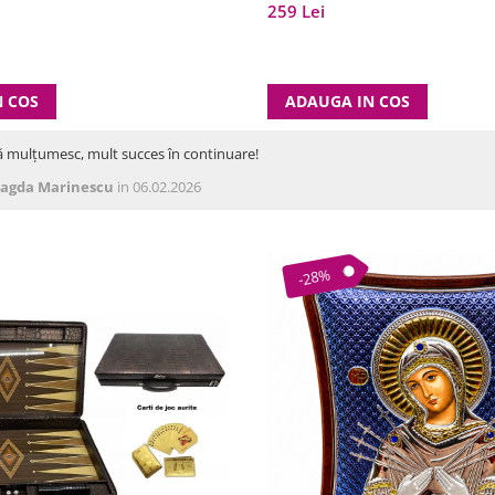
259 Lei
N COS
ADAUGA IN COS
ă mulțumesc, mult succes în continuare!
agda Marinescu
in 06.02.2026
-28%