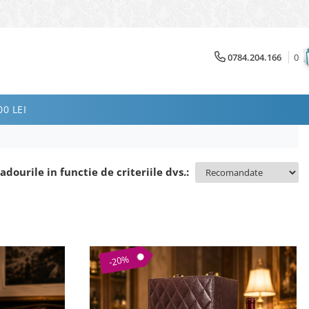
0784.204.166
0
0 LEI
adourile in functie de criteriile dvs.:
-20%