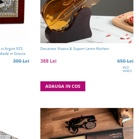
 si Argint 925
Decantor Vioara & Suport Lemn Kitchen
rtodoxa 25 cm x 19 cm - Meteora - Made in Grecia
300 Lei
388 Lei
650 Lei
VEZI
VIDEO
ADAUGA IN COS