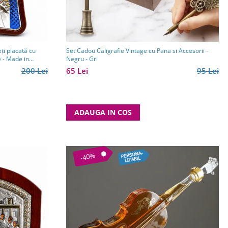
ți placată cu
Set Cadou Caligrafie Vintage cu Pana si Accesorii -
e - Made in
Negru - Gri
200 Lei
65 Lei
95 Lei
ADAUGA IN COS
-40%