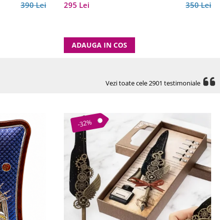
390 Lei
295 Lei
350 Lei
ADAUGA IN COS
Vezi toate cele 2901 testimoniale
-32%