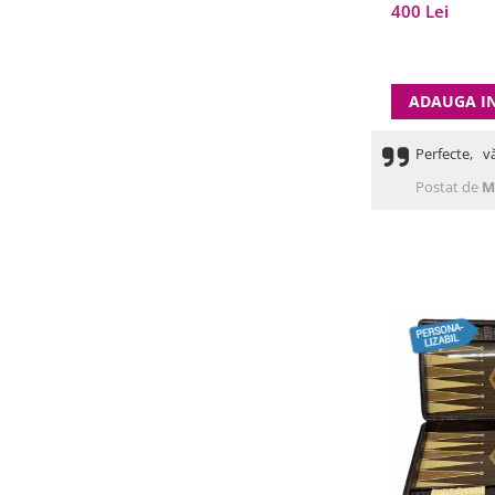
clasice
400 Lei
ADAUGA I
Perfecte, v
Postat de
M