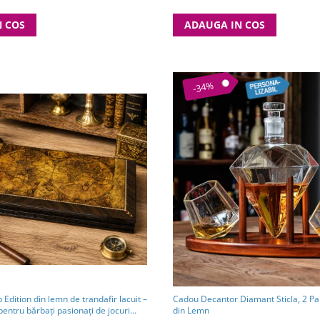
N COS
ADAUGA IN COS
-34%
 Edition din lemn de trandafir lacuit –
Cadou Decantor Diamant Sticla, 2 Pa
ntru bărbați pasionați de jocuri
din Lemn