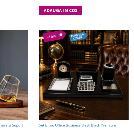
ADAUGA IN COS
-16%
hare si Suport
Set Birou Office Business Desk Black Premium