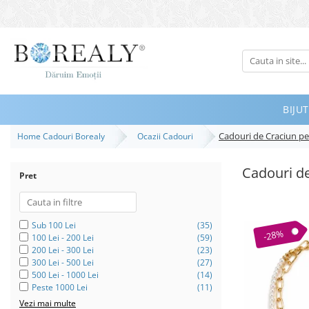
Bijuterii
Tipuri
Inele
BIJUT
Cercei
Cadouri de Craciun pe
Home Cadouri Borealy
Ocazii Cadouri
Bratari
Coliere
Cadouri de
Pret
Seturi
Brose
Tiare
Sub 100 Lei
(35)
-28%
100 Lei - 200 Lei
(59)
Destinatari
200 Lei - 300 Lei
(23)
300 Lei - 500 Lei
(27)
Bijuterii Femei
500 Lei - 1000 Lei
(14)
Peste 1000 Lei
(11)
Bijuterii Copii
Vezi mai multe