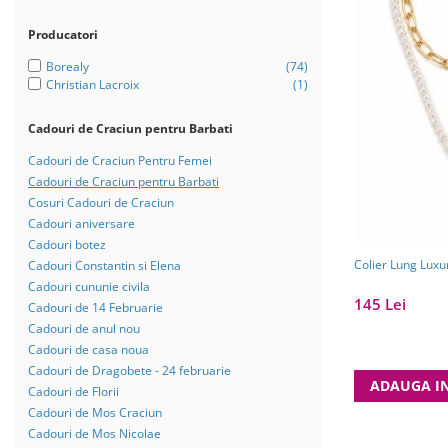
Bijuterii Mirese
Selectii
Producatori
Reduceri
Borealy
(74)
Christian Lacroix
(1)
Cele mai noi
Cele mai vandute
Cadouri de Craciun pentru Barbati
Cele mai votate
Cadouri de Craciun Pentru Femei
Cadouri de Craciun pentru Barbati
Cu video
Cosuri Cadouri de Craciun
Pret
Cadouri aniversare
Cadouri botez
0 Lei - 100 Lei
Colier Lung Luxu
Cadouri Constantin si Elena
100 Lei - 200 Lei
Cadouri cununie civila
145 Lei
Cadouri de 14 Februarie
200 Lei - 300 Lei
Cadouri de anul nou
300 Lei - 500 Lei
Cadouri de casa noua
Cadouri de Dragobete - 24 februarie
500 Lei - 1000 Lei
ADAUGA I
Cadouri de Florii
1000 Lei +
Cadouri de Mos Craciun
Cadouri de Mos Nicolae