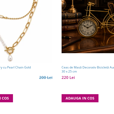
ry cu Pearl Chain Gold
Ceas de Masă Decorativ Bicicletă Auri
30 x 25 cm
200 Lei
220 Lei
N COS
ADAUGA IN COS