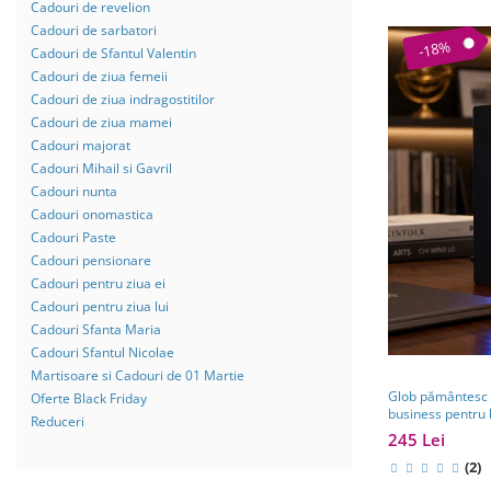
Cadouri de revelion
Cadouri de sarbatori
-18%
Cadouri de Sfantul Valentin
Cadouri de ziua femeii
Cadouri de ziua indragostitilor
Cadouri de ziua mamei
Cadouri majorat
Cadouri Mihail si Gavril
Cadouri nunta
Cadouri onomastica
Cadouri Paste
Cadouri pensionare
Cadouri pentru ziua ei
Cadouri pentru ziua lui
Cadouri Sfanta Maria
Cadouri Sfantul Nicolae
Martisoare si Cadouri de 01 Martie
Glob pământesc c
Oferte Black Friday
business pentru 
Reduceri
călătorii
245 Lei
(2)