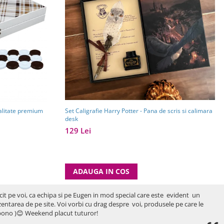
alitate premium
Set Caligrafie Harry Potter - Pana de scris si calimara
desk
129 Lei
ADAUGA IN COS
icit pe voi, ca echipa si pe Eugen in mod special care este evident un
rezentarea de pe site. Voi vorbi cu drag despre voi, produsele pe care le
ro bono )😊 Weekend placut tuturor!