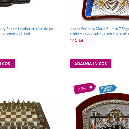
xury Edition Leather cu cărți de joc
Icoana Fecioara Maria Blue cu 7 Săge
 lux pentru bărbați
argint – cadou spiritual pentru famili
Grecia - 12,5 x 15,5 cm
145 Lei
N COS
ADAUGA IN COS
-13%