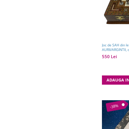
Joc de SAH din l
AURII/ARGINTII, 
550 Lei
ADAUGA I
-38%