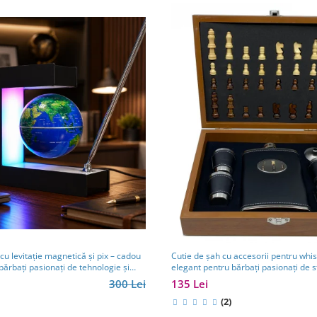
u levitație magnetică și pix – cadou
Cutie de șah cu accesorii pentru whi
bărbați pasionați de tehnologie și
elegant pentru bărbați pasionați de s
Cadouri Barbati
300 Lei
135 Lei
(2)