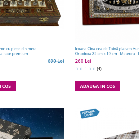
emn cu piese din metal
Icoana Cina cea de Taină placata Aur
calitate premium
O
690 Lei
260 Lei
(1)
N COS
ADAUGA IN COS