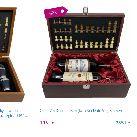
-32%
sky – cadou
Cutie Vin Dubla si Sah (fara Sticle de Vin) Kitchen
trategie. TOP 10
195 Lei
285 Lei