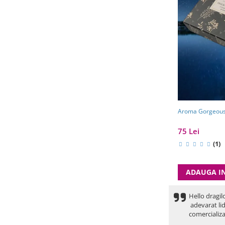
Aroma Gorgeous 8
75 Lei
(1)
ADAUGA I
Hello dragil
adevarat lid
comercializa