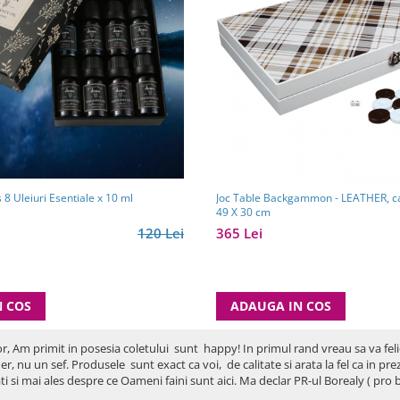
 Uleiuri Esentiale x 10 ml
Joc Table Backgammon - LEATHER, c
49 X 30 cm
120 Lei
365 Lei
N COS
ADAUGA IN COS
or, Am primit in posesia coletului sunt happy! In primul rand vreau sa va fel
er, nu un sef. Produsele sunt exact ca voi, de calitate si arata la fel ca in p
ti si mai ales despre ce Oameni faini sunt aici. Ma declar PR-ul Borealy ( p