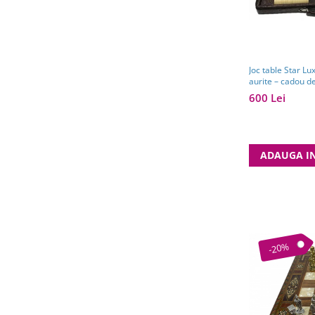
Joc table Star Lu
aurite – cadou de
600 Lei
ADAUGA I
-20%