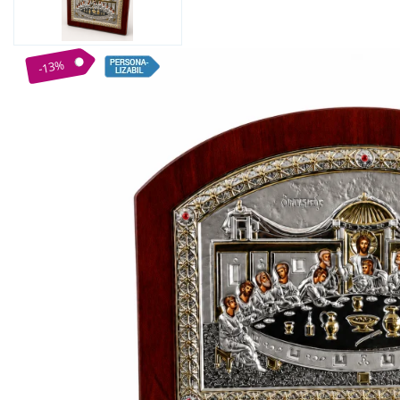
Bijuterii Mirese
Selectii
Reduceri
-13%
Cele mai noi
Cele mai vandute
Cele mai votate
Cu video
Pret
0 Lei - 100 Lei
100 Lei - 200 Lei
200 Lei - 300 Lei
300 Lei - 500 Lei
500 Lei - 1000 Lei
1000 Lei +