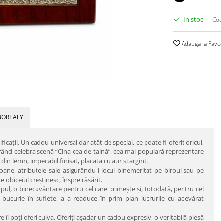
In stoc
Cod
Adauga la Favo
BOREALY
caţii. Un cadou universal dar atât de special, ce poate fi oferit oricui,
strând celebra scenă “Cina cea de taină”, cea mai populară reprezentare
in lemn, impecabil finisat, placata cu aur si argint.
coane, atributele sale asigurându-i locul binemeritat pe biroul sau pe
e obiceiul creştinesc, înspre răsărit.
pul, o binecuvântare pentru cel care primeşte şi, totodată, pentru cel
ucurie în suflete, a a readuce în prim plan lucrurile cu adevărat
l poţi oferi cuiva. Oferiţi aşadar un cadou expresiv, o veritabilă piesă