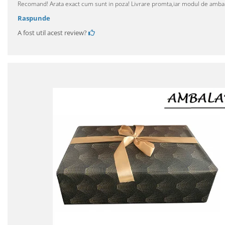
Recomand! Arata exact cum sunt in poza! Livrare promta,iar modul de amba
Raspunde
A fost util acest review?