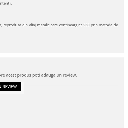
ntenţii.
a, reprodusa din aliaj metalic care contineargint 950 prin metoda de
pre acest produs poti adauga un review.
N REVIEW