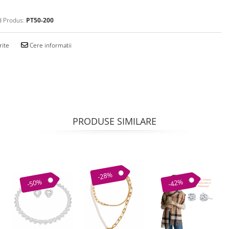
 Produs:
PT50-200
rite
Cere informatii
PRODUSE SIMILARE
-28%
-50%
-42%