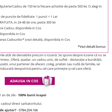
uterie/Cadou de 150 lei la fiecare achizitie de peste 500 lei. O alegi in
3
de puncte de fidelitate. 1 punct = 1 Lei
ATUITA, in 24-48 de ore, peste 300 lei
e Cadou, disponibila in Cos
 disponibila in Cos
rea Cadourilor* (vezi detalii), disponibila in Cos
*Vezi detalii bonus
ile atât de deosebite precum o icoană. Se spune despre icoane că nu se
imesc. Oferă, aşadar, un cadou unic, de suflet - declaraţie a bunătăţii,
useţii, unui partener de afaceri, coleg, prieten sau rudă de familie, iar
emăsurată deopotrivă pentru cel care primeşte şi cel care oferă.
ADAUGA IN COS
 an de zile -
100% banii inapoi
 cadoul direct sarbatoritului.
 de ajutor?
-
0784.204.166