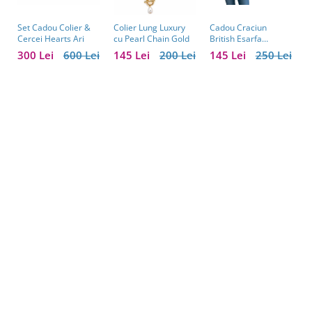
Set Cadou Colier &
Cadou Craciun
A
Colier Lung Luxury
Cercei Hearts Ari
British Esarfa
P
cu Pearl Chain Gold
Casmir si Manusi
P
300 Lei
600 Lei
145 Lei
250 Lei
7
145 Lei
200 Lei
Piele Naturala si
î
Cercei One
1
Diamonds