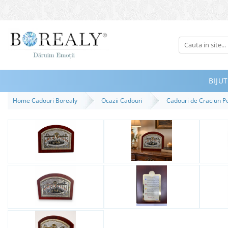
Bijuterii
Tipuri
Inele
BIJUT
Cercei
Home Cadouri Borealy
Ocazii Cadouri
Cadouri de Craciun 
Bratari
Coliere
Seturi
Brose
Tiare
Destinatari
Bijuterii Femei
Bijuterii Copii