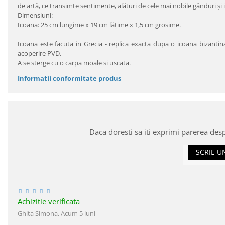
de artă, ce transimte sentimente, alături de cele mai nobile gânduri şi i
Dimensiuni:
Icoana: 25 cm lungime x 19 cm lăţime x 1,5 cm grosime.
Icoana este facuta in Grecia - replica exacta dupa o icoana bizantin
acoperire PVD.
A se sterge cu o carpa moale si uscata.
Informatii conformitate produs
Daca doresti sa iti exprimi parerea des
SCRIE U
Achizitie verificata
Ghita Simona,
Acum 5 luni