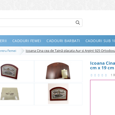
ERII
CADOURI FEMEI
CADOURI BARBATI
CADOURI SUB 10
Icoana Cina cea de Taină placata Aur si Argint 925 Ortodox
Pentru Femei
Icoana Cina
cm x 19 cm 
1 