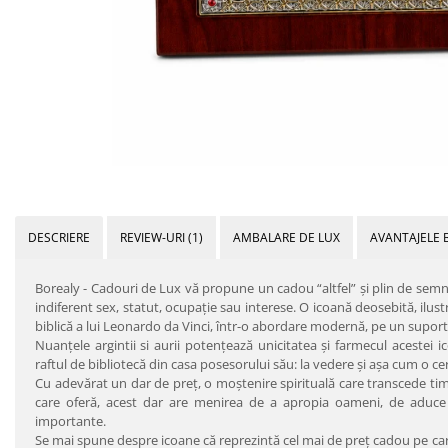
DESCRIERE
REVIEW-URI
(1)
AMBALARE DE LUX
AVANTAJELE 
Borealy - Cadouri de Lux vă propune un cadou “altfel” şi plin de semnifi
indiferent sex, statut, ocupaţie sau interese. O icoană deosebită, ilu
biblică a lui Leonardo da Vinci, într-o abordare modernă, pe un suport d
Nuanţele argintii si aurii potenţează unicitatea şi farmecul acestei i
raftul de bibliotecă din casa posesorului său: la vedere şi aşa cum o cer
Cu adevărat un dar de preţ, o moştenire spirituală care transcede tim
care oferă, acest dar are menirea de a apropia oameni, de aduce b
importante.
Se mai spune despre icoane că reprezintă cel mai de preţ cadou pe care î