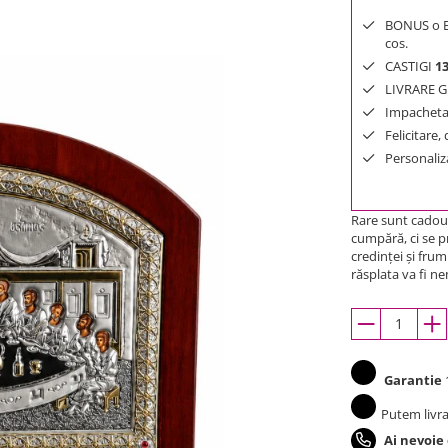
BONUS o Bij
cos.
CASTIGI
1
LIVRARE GR
Impachetar
Felicitare,
Personaliza
Rare sunt cadour
cumpără, ci se pr
credinţei şi frum
răsplata va fi n
Garantie
1
Putem livra
Ai nevoie