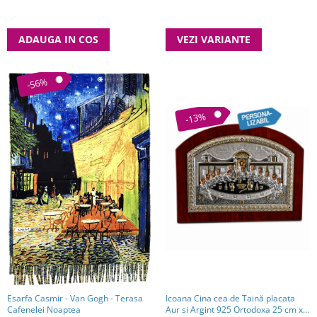
ADAUGA IN COS
VEZI VARIANTE
-56%
-13%
Esarfa Casmir - Van Gogh - Terasa
Icoana Cina cea de Taină placata
Cafenelei Noaptea
Aur si Argint 925 Ortodoxa 25 cm x