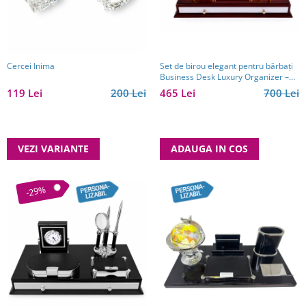
Cercei Inima
Set de birou elegant pentru bărbați
Business Desk Luxury Organizer –
cadou premium
119 Lei
200 Lei
465 Lei
700 Lei
VEZI VARIANTE
ADAUGA IN COS
-29%