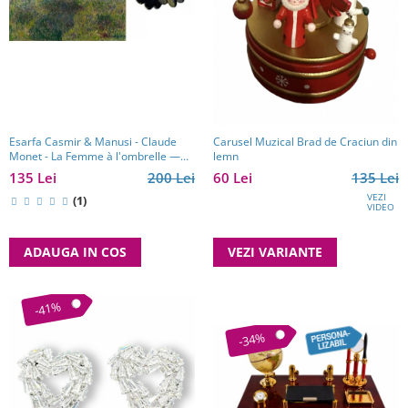
Esarfa Casmir & Manusi - Claude
Carusel Muzical Brad de Craciun din
Monet - La Femme à l'ombrelle —
lemn
Madame Monet et son fils
135 Lei
200 Lei
60 Lei
135 Lei
VEZI
(1)
VIDEO
ADAUGA IN COS
VEZI VARIANTE
-41%
-34%