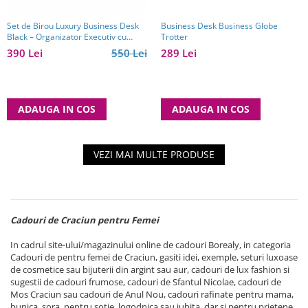
Set de Birou Luxury Business Desk
Business Desk Business Globe
Black – Organizator Executiv cu
Trotter
Ceas și Accesorii
390 Lei
550 Lei
289 Lei
ADAUGA IN COS
ADAUGA IN COS
VEZI MAI MULTE PRODUSE
Cadouri de Craciun pentru Femei
In cadrul site-ului/magazinului online de cadouri Borealy, in categoria
Cadouri de pentru femei de Craciun, gasiti idei, exemple, seturi luxoase
de cosmetice sau bijuterii din argint sau aur, cadouri de lux fashion si
sugestii de cadouri frumose, cadouri de Sfantul Nicolae, cadouri de
Mos Craciun sau cadouri de Anul Nou, cadouri rafinate pentru mama,
bunica, sora, pentru sotie, logodnica sau iubita, dar si pentru prietene,