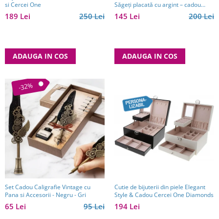
si Cercei One
Săgeți placată cu argint – cadou
spiritual pentru familie - Made in
189 Lei
250 Lei
145 Lei
200 Lei
Grecia - 12,5 x 15,5 cm
ADAUGA IN COS
ADAUGA IN COS
-32%
Set Cadou Caligrafie Vintage cu
Cutie de bijuterii din piele Elegant
Pana si Accesorii - Negru - Gri
Style & Cadou Cercei One Diamonds
65 Lei
95 Lei
194 Lei