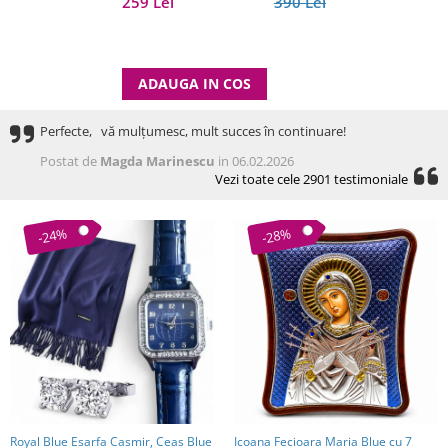
259 Lei
390 Lei
ADAUGA IN COS
Perfecte, vă mulțumesc, mult succes în continuare!
Postat de
Magda Marinescu
in 06.02.2026
Vezi toate cele 2901 testimoniale
-24%
-28%
Royal Blue Esarfa Casmir, Ceas Blue
Icoana Fecioara Maria Blue cu 7