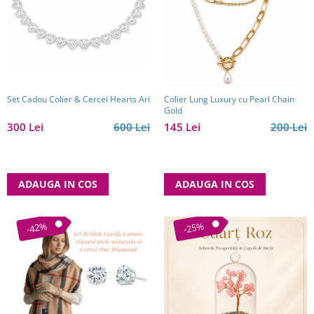
Reduceri
Cele mai noi
Cele mai vandute
Cele mai votate
Cu video
Set Cadou Colier & Cercei Hearts Ari
Pret
Colier Lung Luxury cu Pearl Chain
Gold
0 Lei - 100 Lei
300 Lei
600 Lei
145 Lei
200 Lei
100 Lei - 200 Lei
200 Lei - 300 Lei
300 Lei - 500 Lei
ADAUGA IN COS
ADAUGA IN COS
500 Lei - 1000 Lei
1000 Lei +
-42%
-25%