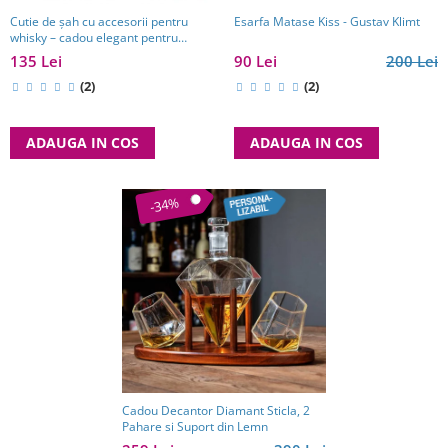
Esarfa Matase Kiss - Gustav Klimt
Cutie de șah cu accesorii pentru
whisky – cadou elegant pentru
bărbați pasionați de strategie. TOP
90 Lei
200 Lei
135 Lei
10 Cadouri Barbati
(2)
(2)
ADAUGA IN COS
ADAUGA IN COS
-34%
Cadou Decantor Diamant Sticla, 2
Pahare si Suport din Lemn