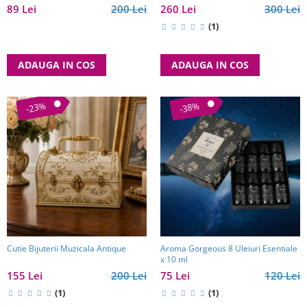
19 cm - Meteora - Made in Grecia
89 Lei
200 Lei
260 Lei
300 Lei
(1)
ADAUGA IN COS
ADAUGA IN COS
-23%
-38%
Cutie Bijuterii Muzicala Antique
Aroma Gorgeous 8 Uleiuri Esentiale
x 10 ml
155 Lei
200 Lei
75 Lei
120 Lei
(1)
(1)