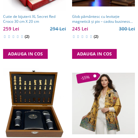
Glob pământesc cu levitație
Cutie de bijuterii XL Secret Red
magnetică și pix – cadou business
Croco 30 cm X 20 cm
pentru bărbați pasionați de
245 Lei
300 Lei
259 Lei
294 Lei
tehnologie și călătorii
(2)
(2)
ADAUGA IN COS
ADAUGA IN COS
-55%