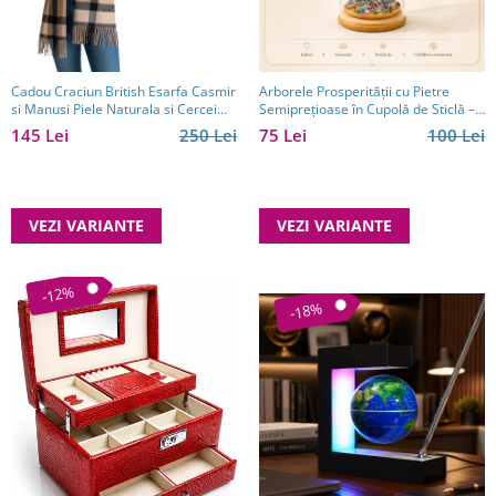
Cadou Craciun British Esarfa Casmir
Arborele Prosperității cu Pietre
si Manusi Piele Naturala si Cercei
Semiprețioase în Cupolă de Sticlă –
One Diamonds
14 cm
145 Lei
250 Lei
75 Lei
100 Lei
VEZI VARIANTE
VEZI VARIANTE
-12%
-18%