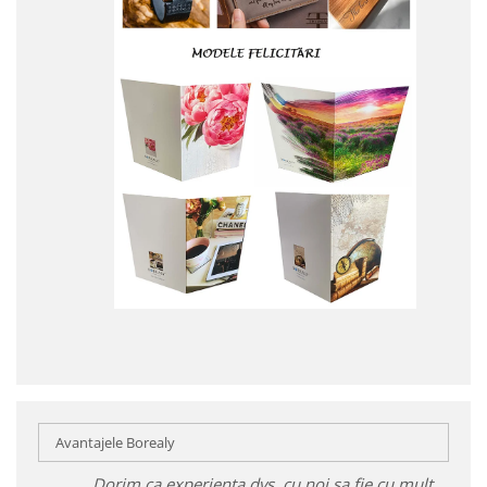
Avantajele Borealy
Dorim ca experiența dvs. cu noi sa fie cu mult