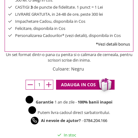
500 lei. O alegi in cos.
CASTIGI
3
de puncte de fidelitate. 1 punct = 1 Lei
LIVRARE GRATUITA, in 24-48 de ore, peste 300 lei
Impachetare Cadou, disponibila in Cos
Felicitare, disponibila in Cos
Personalizarea Cadourilor* (vezi detalii), disponibila in Cos
*Vezi detalii bonus
Un set format dintr-o pana cu penita si o calimara de cerneala, pentru
scrisori scrise din inima.
Culoare
:
Negru
ADAUGA IN COS
Garantie
1 an de zile -
100% banii inapoi
Putem livra cadoul direct sarbatoritului.
Ai nevoie de ajutor?
-
0784.204.166
In stoc