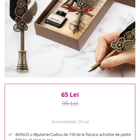
Reduceri
Cele mai noi
Cele mai vandute
Cele mai votate
Cu video
Pret
0 Lei - 100 Lei
100 Lei - 200 Lei
200 Lei - 300 Lei
300 Lei - 500 Lei
500 Lei - 1000 Lei
65 Lei
1000 Lei +
95 Lei
Economisesti:
30
Lei
BONUS o Bijuterie/Cadou de 150 lei la fiecare achizitie de peste