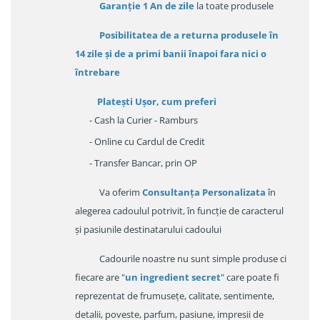
Garanție
1 An de zile
la toate produsele
Posibilitatea de a returna produsele în
14 zile
și de a primi
banii înapoi fara nici o
întrebare
Platești Ușor
, cum preferi
- Cash la Curier - Ramburs
- Online cu Cardul de Credit
- Transfer Bancar, prin OP
Va oferim
Consultanța Personalizata
în
alegerea cadoulul potrivit, în funcție de caracterul
și pasiunile destinatarului cadoului
Cadourile noastre nu sunt simple produse ci
fiecare are "
un ingredient secret
" care poate fi
reprezentat de frumusețe, calitate, sentimente,
detalii, poveste, parfum, pasiune, impresii de