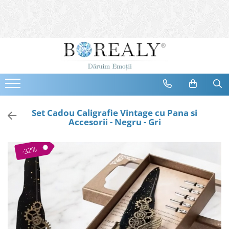
Bijuterii
Tipuri
Inele
Cercei
Bratari
Coliere
Set Cadou Caligrafie Vintage cu Pana si
Accesorii - Negru - Gri
Seturi
Brose
-32%
Tiare
Destinatari
Bijuterii Femei
Bijuterii Copii
Bijuterii Mirese
Selectii