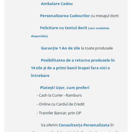
Ambalare Cadou
Personalizarea Cadourilor
cu mesajul dorit
Felicitare cu textul dorit
(
vezi modelele
disponibile
)
Garanție
1 An de zile
la toate produsele
Posibilitatea de a returna produsele în
14 zile
și de a primi
banii înapoi fara nici o
întrebare
Platești Ușor
, cum preferi
- Cash la Curier - Ramburs
- Online cu Cardul de Credit
- Transfer Bancar, prin OP
Va oferim
Consultanța Personalizata
în