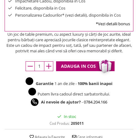
Impachetare Cadou, disponibila in Cos
Felicitare, disponibila in Cos
Personalizarea Cadourilor* (vezi detalii), disponibila in Cos
*Vezi detalii bonus
Un joc de table premium, cu aspect luxury și cărți de joc aurite, ideal
pentru bărbați care apreciază jocurile clasice reinterpretate elegant.
Este un cadou de impact pentru soț, tată, șef sau partener de afaceri,
potrivit mai ales când vrei să oferi ceva memorabil și diferit.
ADAUGA IN COS
Garantie
1 an de zile -
100% banii inapoi
Putem livra cadoul direct sarbatoritului.
Ai nevoie de ajutor?
-
0784.204.166
In stoc
Cod Produs:
205011
Adauga la Favorite
Cere informatii