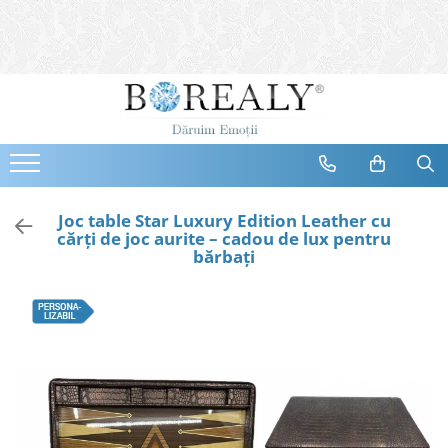
Bijuterii
Tipuri
Inele
Cercei
Bratari
Coliere
Joc table Star Luxury Edition Leather cu
cărți de joc aurite – cadou de lux pentru
Seturi
bărbați
Brose
Tiare
Destinatari
Bijuterii Femei
Bijuterii Copii
Bijuterii Mirese
Selectii