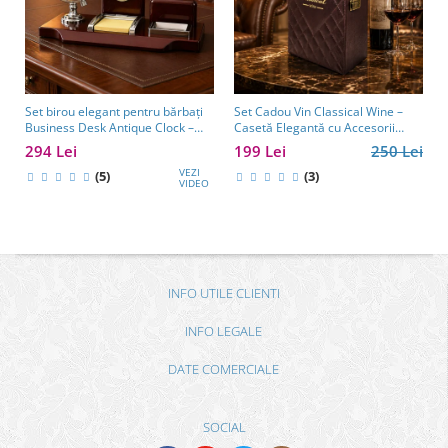
Set birou elegant pentru bărbați
Set Cadou Vin Classical Wine –
Business Desk Antique Clock –
Casetă Elegantă cu Accesorii
cadou premium pentru șef, soț
pentru Vin
294 Lei
199 Lei
250 Lei
sau partener de afaceri
VEZI
(5)
(3)
VIDEO
INFO UTILE CLIENTI
INFO LEGALE
DATE COMERCIALE
SOCIAL