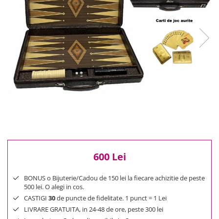
Reduceri
Cele mai noi
Cele mai vandute
Cele mai votate
Cu video
Pret
0 Lei - 100 Lei
100 Lei - 200 Lei
200 Lei - 300 Lei
300 Lei - 500 Lei
500 Lei - 1000 Lei
1000 Lei +
600 Lei
BONUS o Bijuterie/Cadou de 150 lei la fiecare achizitie de peste
500 lei. O alegi in cos.
CASTIGI
30
de puncte de fidelitate. 1 punct = 1 Lei
LIVRARE GRATUITA, in 24-48 de ore, peste 300 lei