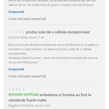
serviciile intreprinse calitative, iar produsele existente pe site intr-
adevar de lux. Va multumesc pt ajutor si tineti-o tot asa! Zi buna!
Raspunde
A fost util acest review?
produs este de o calitate exceptionala!
Enache Adela,
Acum 1 an
Buna ziua! Sunt absolut incantata de serviciile Borealy si voi apela cu
incredere si data viitoare. Cat despre produs, este de o calitate
exceptionala!
Ambalajul foarte frumos! ..sunt mai mult decat incantata de ceea ce
am primit! Multumesc.!
Raspunde
A fost util acest review?
Achizitie verificata
ambalarea si livrarea au fost la
standarde foarte inalte
Bogdan Postelnic,
Acum 1 an