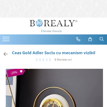
Bijuterii
Tipuri
Inele
Cercei
Bratari
Coliere
Ceas Gold Adler Soclu cu mecanism vizibil
Seturi
8 Review-uri
Brose
Tiare
-28%
Destinatari
Bijuterii Femei
Bijuterii Copii
Bijuterii Mirese
Selectii