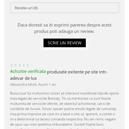
Review-uri
(8)
Daca doresti sa iti exprimi parerea despre acest
produs poti adauga un review.
SCRIE UN REVIEW
Achizitie verificata
produsele exitente pe site intr-
adevar de lux
Alexandra MIzil,
Acum 1 an
Buna ziua! Va multumesc sincer pt interesul manifestat fata de opinia
mea legata de serviciile Borealy. Tin sa mentionez ca sunt foarte
multumita de serviciile oferite, de obiectul achizitionat, cat si de
conditiile de livrare. Sincer aveam putine emotii legate de comanda,
insa prima impresie pe care mi-a lasat-o site-ul, aparent, a contat si
m-a determinat sa lansez comanda respectiva. Nu am nimic negativ
de spus sau vreo ipotetica imbunatatire. Sunteti foarte buni,