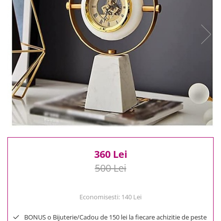
Reduceri
Cele mai noi
Cele mai vandute
Cele mai votate
Cu video
Pret
0 Lei - 100 Lei
100 Lei - 200 Lei
200 Lei - 300 Lei
300 Lei - 500 Lei
500 Lei - 1000 Lei
1000 Lei +
360 Lei
500 Lei
Economisesti:
140
Lei
BONUS o Bijuterie/Cadou de 150 lei la fiecare achizitie de peste