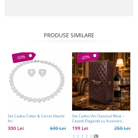
PRODUSE SIMILARE
-50%
-20%
Set Cadou Colier & Cercei Hearts
Set Cadou Vin Classical Wine –
Ari
Casetă Elegantă cu Accesorii
pentru Vin
300 Lei
600 Lei
199 Lei
250 Lei
(3)