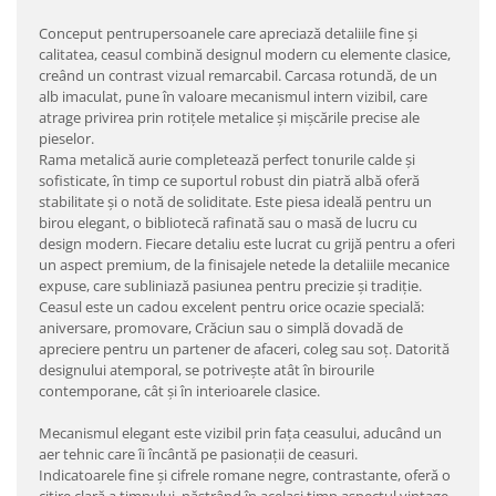
Conceput pentrupersoanele care apreciază detaliile fine și
calitatea, ceasul combină designul modern cu elemente clasice,
creând un contrast vizual remarcabil. Carcasa rotundă, de un
alb imaculat, pune în valoare mecanismul intern vizibil, care
atrage privirea prin rotițele metalice și mișcările precise ale
pieselor.
Rama metalică aurie completează perfect tonurile calde și
sofisticate, în timp ce suportul robust din piatră albă oferă
stabilitate și o notă de soliditate. Este piesa ideală pentru un
birou elegant, o bibliotecă rafinată sau o masă de lucru cu
design modern. Fiecare detaliu este lucrat cu grijă pentru a oferi
un aspect premium, de la finisajele netede la detaliile mecanice
expuse, care subliniază pasiunea pentru precizie și tradiție.
Ceasul este un cadou excelent pentru orice ocazie specială:
aniversare, promovare, Crăciun sau o simplă dovadă de
apreciere pentru un partener de afaceri, coleg sau soț. Datorită
designului atemporal, se potrivește atât în birourile
contemporane, cât și în interioarele clasice.
Mecanismul elegant este vizibil prin fața ceasului, aducând un
aer tehnic care îi încântă pe pasionații de ceasuri.
Indicatoarele fine și cifrele romane negre, contrastante, oferă o