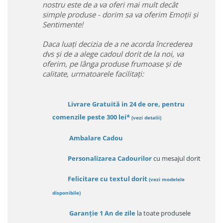
nostru este de a va oferi mai mult decât
simple produse - dorim sa va oferim Emoții și
Sentimente!
Daca luați decizia de a ne acorda încrederea
dvs și de a alege cadoul dorit de la noi, va
oferim, pe lânga produse frumoase și de
calitate, urmatoarele facilitați:
Livrare Gratuită in 24 de ore, pentru
comenzile peste 300 lei*
(vezi detalii)
Ambalare Cadou
Personalizarea Cadourilor
cu mesajul dorit
Felicitare cu textul dorit
(
vezi modelele
disponibile
)
Garanție
1 An de zile
la toate produsele