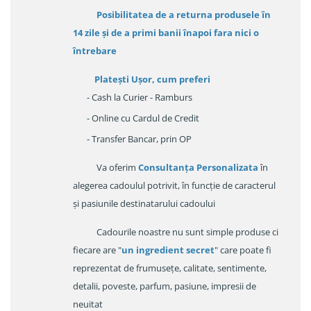
Posibilitatea de a returna produsele în
14 zile
și de a primi
banii înapoi fara nici o
întrebare
Platești Ușor
, cum preferi
- Cash la Curier - Ramburs
- Online cu Cardul de Credit
- Transfer Bancar, prin OP
Va oferim
Consultanța Personalizata
în
alegerea cadoulul potrivit, în funcție de caracterul
și pasiunile destinatarului cadoului
Cadourile noastre nu sunt simple produse ci
fiecare are "
un ingredient secret
" care poate fi
reprezentat de frumusețe, calitate, sentimente,
detalii, poveste, parfum, pasiune, impresii de
neuitat