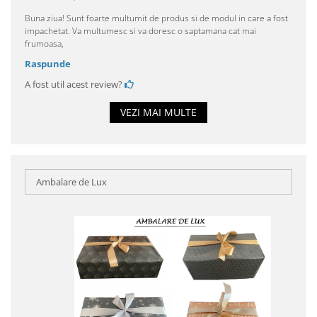
Buna ziua! Sunt foarte multumit de produs si de modul in care a fost
impachetat. Va multumesc si va doresc o saptamana cat mai
frumoasa,
Raspunde
A fost util acest review?
VEZI MAI MULTE
Ambalare de Lux