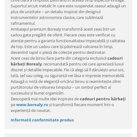
citire clară a timpului, păstrând în același timp aspectul vintage.
Suportul arcuit metalic în care este suspendat ceasul adaugă un
plus de unicitate – un detaliu inspirat din designul
instrumentelor astronomice clasice, care subliniază
rafinamentul.
Ambalajul premium Borealy transformă acest ceas într-un
cadou gata pregătit de oferit. Fiecare ceas este verificat cu
atenție pentru a garanta funcționalitatea impecabilă și calitatea
de top. Este un cadou care își păstrează valoarea în timp,
devenind rapid o piesă de colecție pentru destinatar.
Acest ceas de birou face parte din categoria exclusivă
cadouri
bărbați Borealy
, recomandată pentru cei care apreciază luxul
discret și detaliile impecabile. Fie că alegi să îl dăruiești unui soț,
tată, șef sau coleg, cu siguranță vei lăsa o impresie memorabilă.
Adaugă o notă de eleganță oricărui birou și reamintește zilnic
purtătorului de valoarea timpului – un simbol perfect al
succesului și bunei organizări.
Descoperă mai multe idei inspirate de
cadouri pentru bărbați
pe
www.borealy.ro
și transformă fiecare moment într-o
experiență de neuitat.
Informatii conformitate produs