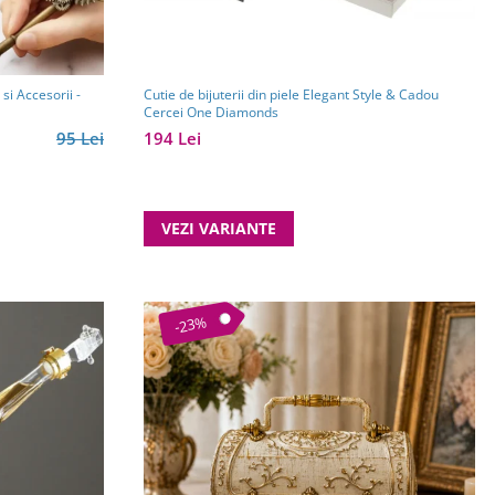
si Accesorii -
Cutie de bijuterii din piele Elegant Style & Cadou
Cercei One Diamonds
95 Lei
194 Lei
VEZI VARIANTE
-23%