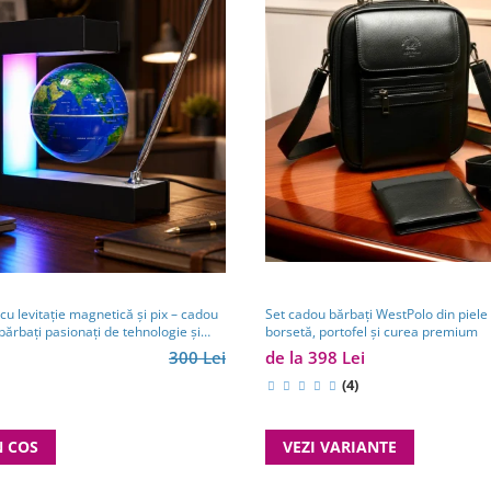
u levitație magnetică și pix – cadou
Set cadou bărbați WestPolo din piele
bărbați pasionați de tehnologie și
borsetă, portofel și curea premium
300 Lei
de la 398 Lei
(4)
N COS
VEZI VARIANTE