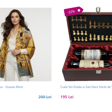
-32%
ss - Gustav Klimt
Cutie Vin Dubla si Sah 
200 Lei
195 Lei