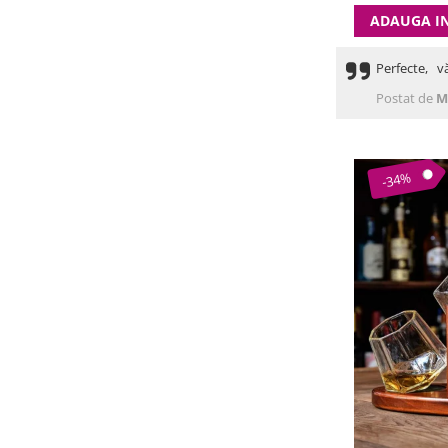
ADAUGA I
Perfecte, v
Postat de
M
-34%