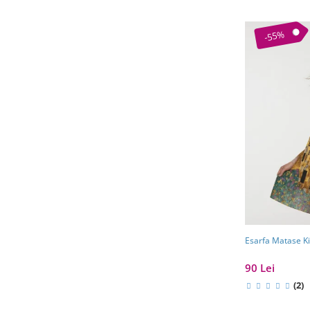
-55%
Esarfa Matase Ki
90 Lei
(2)