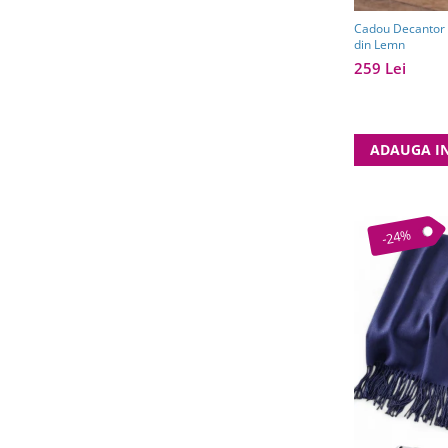
Cadou Decantor D
din Lemn
259 Lei
ADAUGA I
-24%