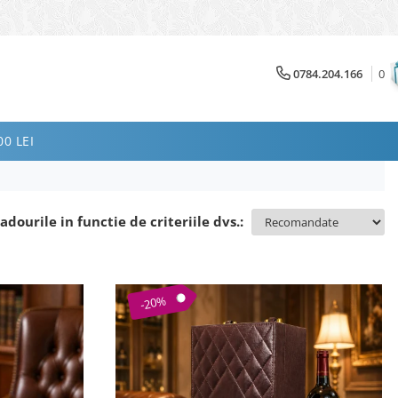
0784.204.166
0
0 LEI
adourile in functie de criteriile dvs.:
-20%