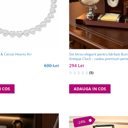
 & Cercei Hearts Ari
Set birou elegant pentru bărbați Bus
Antique Clock – cadou premium pentr
partener de afaceri
600 Lei
294 Lei
(5)
N COS
ADAUGA IN COS
-24%