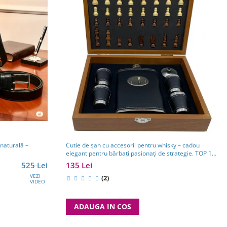
 naturală –
Cutie de șah cu accesorii pentru whisky – cadou
elegant pentru bărbați pasionați de strategie. TOP 10
Cadouri Barbati
525 Lei
135 Lei
VEZI
(2)
VIDEO
ADAUGA IN COS