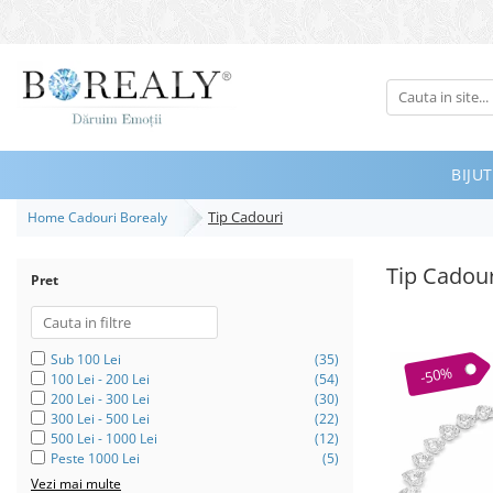
Bijuterii
Tipuri
Inele
BIJUT
Cercei
Tip Cadouri
Home Cadouri Borealy
Bratari
Coliere
Tip Cadour
Pret
Seturi
Brose
Tiare
Sub 100 Lei
(35)
-50%
100 Lei - 200 Lei
(54)
Destinatari
200 Lei - 300 Lei
(30)
300 Lei - 500 Lei
(22)
Bijuterii Femei
500 Lei - 1000 Lei
(12)
Peste 1000 Lei
(5)
Bijuterii Copii
Vezi mai multe