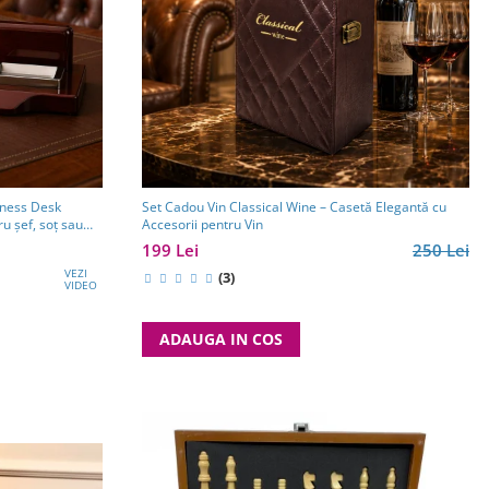
iness Desk
Set Cadou Vin Classical Wine – Casetă Elegantă cu
u șef, soț sau
Accesorii pentru Vin
199 Lei
250 Lei
VEZI
(3)
VIDEO
ADAUGA IN COS