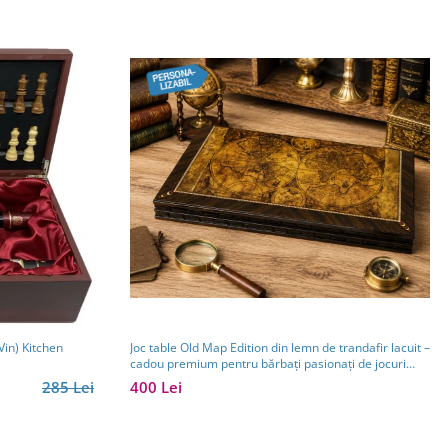
Joc table Old Map Edition din lemn de trandafir lacuit –
(fara Sticle de Vin) Kitchen
cadou premium pentru bărbați pasionați de jocuri
clasice
400 Lei
285 Lei