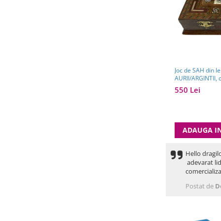
Joc de SAH din l
AURII/ARGINTII, 
550 Lei
ADAUGA I
Hello dragil
adevarat lid
comercializa
Postat de
D