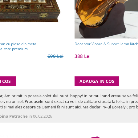
emn cu piese din metal
Decantor Vioara & Suport Lemn Kitc
calitate premium
690 Lei
388 Lei
N COS
ADAUGA IN COS
or, Am primit in posesia coletului sunt happy! In primul rand vreau sa va fel
er, nu un sef. Produsele sunt exact ca voi, de calitate si arata la fel ca in p
ti si mai ales despre ce Oameni faini sunt aici. Ma declar PR-ul Borealy ( p
oina Petrache
in 06.02.2026