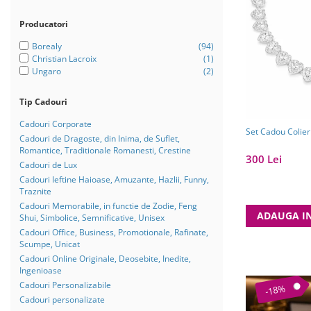
Bijuterii Mirese
Selectii
Producatori
Reduceri
Borealy
(94)
Christian Lacroix
(1)
Cele mai noi
Ungaro
(2)
Cele mai vandute
Tip Cadouri
Cele mai votate
Cadouri Corporate
Cu video
Set Cadou Colier
Cadouri de Dragoste, din Inima, de Suflet,
Romantice, Traditionale Romanesti, Crestine
Pret
300 Lei
Cadouri de Lux
0 Lei - 100 Lei
Cadouri Ieftine Haioase, Amuzante, Hazlii, Funny,
Traznite
100 Lei - 200 Lei
Cadouri Memorabile, in functie de Zodie, Feng
ADAUGA I
200 Lei - 300 Lei
Shui, Simbolice, Semnificative, Unisex
Cadouri Office, Business, Promotionale, Rafinate,
300 Lei - 500 Lei
Scumpe, Unicat
500 Lei - 1000 Lei
Cadouri Online Originale, Deosebite, Inedite,
Ingenioase
1000 Lei +
Cadouri Personalizabile
-18%
Cadouri personalizate