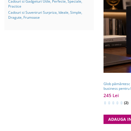
Cadouri si Gadgeturi Utile, Perfecte, Speciale,
Practice
Cadouri si Suveniruri Surpriza, Ideale, Simple,
Dragute, Frumoase
Glob pământesc c
business pentru 
călătorii
245 Lei
(2)
ADAUGA I