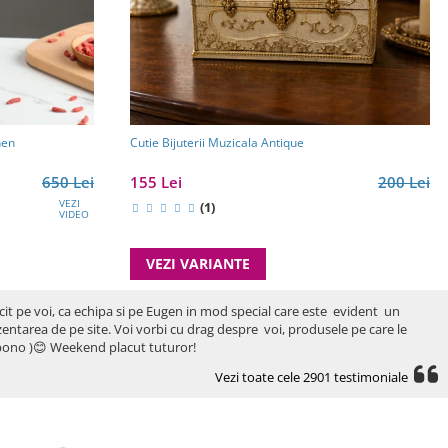
hen
Cutie Bijuterii Muzicala Antique
650 Lei
155 Lei
200 Lei
VEZI
(1)
VIDEO
VEZI VARIANTE
icit pe voi, ca echipa si pe Eugen in mod special care este evident un
rezentarea de pe site. Voi vorbi cu drag despre voi, produsele pe care le
ro bono )😊 Weekend placut tuturor!
Vezi toate cele 2901 testimoniale