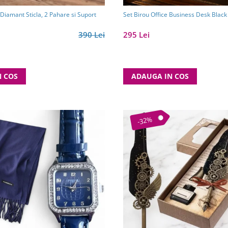
iamant Sticla, 2 Pahare si Suport
Set Birou Office Business Desk Blac
390 Lei
295 Lei
N COS
ADAUGA IN COS
-32%