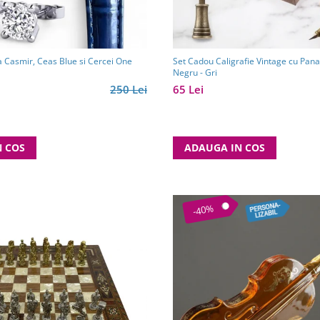
a Casmir, Ceas Blue si Cercei One
Set Cadou Caligrafie Vintage cu Pana 
Negru - Gri
250 Lei
65 Lei
N COS
ADAUGA IN COS
-40%