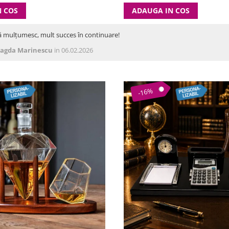
N COS
ADAUGA IN COS
ă mulțumesc, mult succes în continuare!
agda Marinescu
in 06.02.2026
-16%