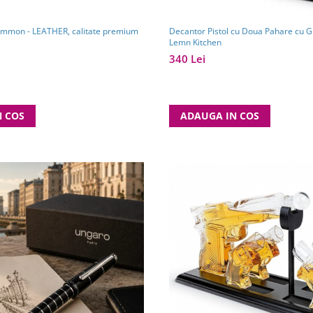
ammon - LEATHER, calitate premium
Decantor Pistol cu Doua Pahare cu G
Lemn Kitchen
340 Lei
N COS
ADAUGA IN COS