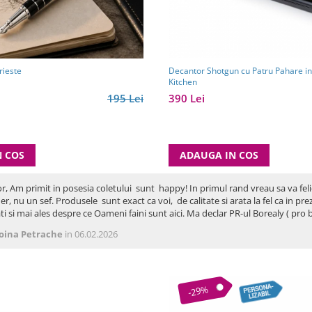
rieste
Decantor Shotgun cu Patru Pahare in
Kitchen
195 Lei
390 Lei
N COS
ADAUGA IN COS
or, Am primit in posesia coletului sunt happy! In primul rand vreau sa va fel
er, nu un sef. Produsele sunt exact ca voi, de calitate si arata la fel ca in p
ti si mai ales despre ce Oameni faini sunt aici. Ma declar PR-ul Borealy ( p
oina Petrache
in 06.02.2026
-29%