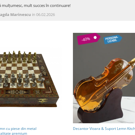
ă mulțumesc, mult succes în continuare!
agda Marinescu
in 06.02.2026
-40%
emn cu piese din metal
Decantor Vioara & Suport Lemn Kitc
calitate premium