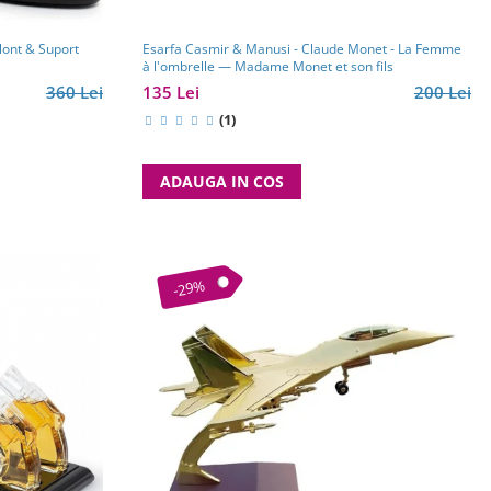
lont & Suport
Esarfa Casmir & Manusi - Claude Monet - La Femme
à l'ombrelle — Madame Monet et son fils
360 Lei
135 Lei
200 Lei
(1)
ADAUGA IN COS
-29%