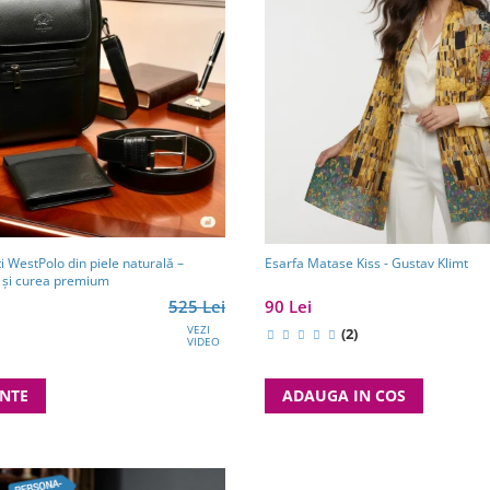
i WestPolo din piele naturală –
Esarfa Matase Kiss - Gustav Klimt
l și curea premium
525 Lei
90 Lei
VEZI
(2)
VIDEO
ANTE
ADAUGA IN COS