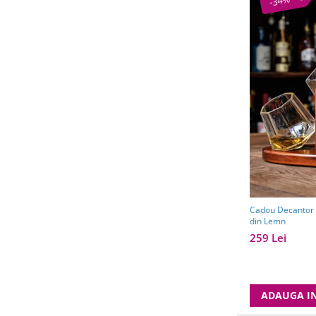
-34%
Cadou Decantor D
din Lemn
259 Lei
ADAUGA I