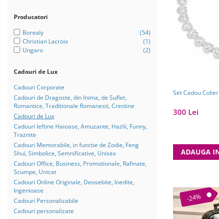
Bijuterii Mirese
Selectii
Producatori
Reduceri
Borealy
(54)
Christian Lacroix
(1)
Cele mai noi
Ungaro
(2)
Cele mai vandute
Cadouri de Lux
Cele mai votate
Cadouri Corporate
Cu video
Set Cadou Colier
Cadouri de Dragoste, din Inima, de Suflet,
Romantice, Traditionale Romanesti, Crestine
Pret
300 Lei
Cadouri de Lux
0 Lei - 100 Lei
Cadouri Ieftine Haioase, Amuzante, Hazlii, Funny,
Traznite
100 Lei - 200 Lei
Cadouri Memorabile, in functie de Zodie, Feng
ADAUGA I
200 Lei - 300 Lei
Shui, Simbolice, Semnificative, Unisex
Cadouri Office, Business, Promotionale, Rafinate,
300 Lei - 500 Lei
Scumpe, Unicat
500 Lei - 1000 Lei
Cadouri Online Originale, Deosebite, Inedite,
Ingenioase
-24%
1000 Lei +
Cadouri Personalizabile
Cadouri personalizate