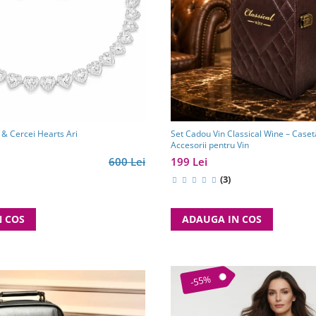
 & Cercei Hearts Ari
Set Cadou Vin Classical Wine – Caset
Accesorii pentru Vin
600 Lei
199 Lei
(3)
N COS
ADAUGA IN COS
-55%