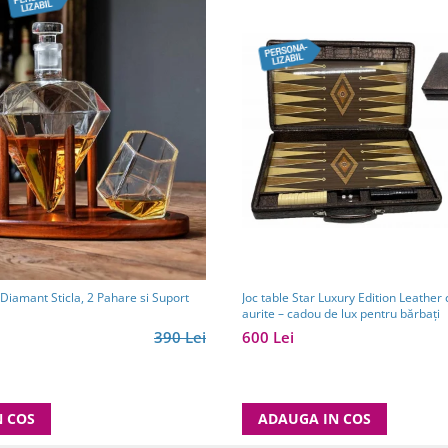
Joc table Star Luxury Edition Leather 
iamant Sticla, 2 Pahare si Suport
aurite – cadou de lux pentru bărbați
600 Lei
390 Lei
ADAUGA IN COS
N COS