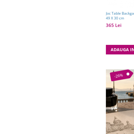
Joc Table Backg
49 X 30 cm
365 Lei
ADAUGA I
-26%