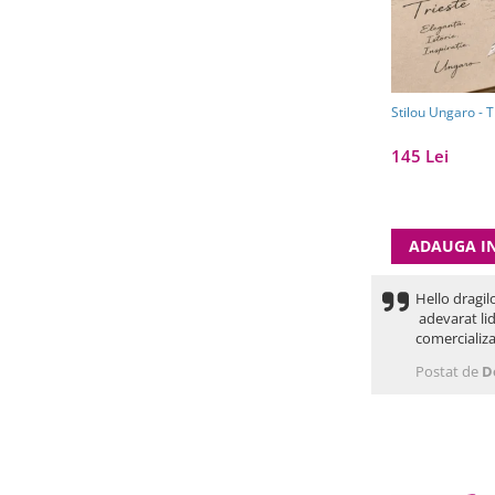
Stilou Ungaro - T
145 Lei
ADAUGA I
Hello dragil
adevarat lid
comercializa
Postat de
D