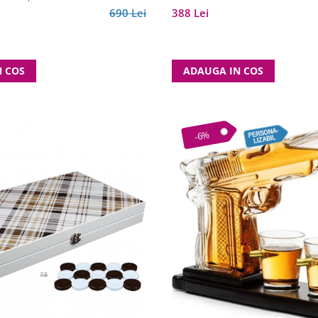
690 Lei
388 Lei
N COS
ADAUGA IN COS
-6%