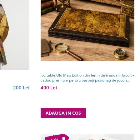
Joc table Old Map Edition din lemn de trandafir lacuit –
cadou premium pentru bărbați pasionați de jocuri
clasice
200 Lei
400 Lei
ADAUGA IN COS