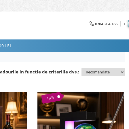
0784.204.166
0
0 LEI
adourile in functie de criteriile dvs.:
-18%