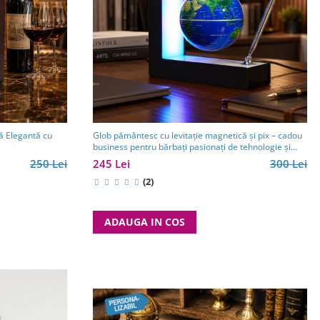
ă Elegantă cu
Glob pământesc cu levitație magnetică și pix – cadou
business pentru bărbați pasionați de tehnologie și
călătorii
250 Lei
245 Lei
300 Lei
(2)
ADAUGA IN COS