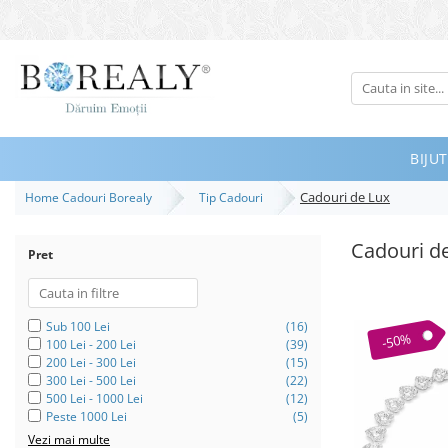
Bijuterii
Tipuri
Inele
BIJUT
Cercei
Cadouri de Lux
Home Cadouri Borealy
Tip Cadouri
Bratari
Coliere
Cadouri d
Pret
Seturi
Brose
Tiare
Sub 100 Lei
(16)
-50%
100 Lei - 200 Lei
(39)
Destinatari
200 Lei - 300 Lei
(15)
300 Lei - 500 Lei
(22)
Bijuterii Femei
500 Lei - 1000 Lei
(12)
Peste 1000 Lei
(5)
Bijuterii Copii
Vezi mai multe