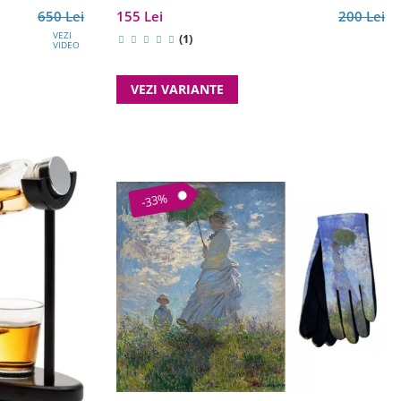
650 Lei
155 Lei
200 Lei
VEZI
(1)
VIDEO
VEZI VARIANTE
-33%