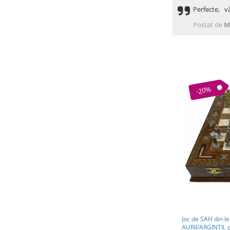
Perfecte, v
Postat de
M
-20%
Joc de SAH din l
AURII/ARGINTII, 