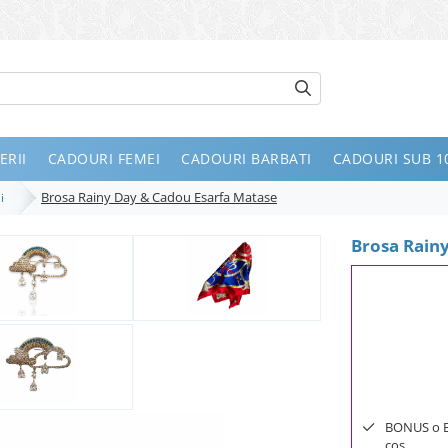
ERII
CADOURI FEMEI
CADOURI BARBATI
CADOURI SUB 10
Brosa Rainy Day & Cadou Esarfa Matase
ii
Brosa Rain
BONUS o Bij
cos.