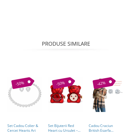
PRODUSE SIMILARE
-50%
-50%
-42%
C
S
c
2
Set Cadou Colier &
Set Bijuterii Red
Cadou Craciun
Cercei Hearts Ari
Heart cu Ursuleț –
British Esarfa