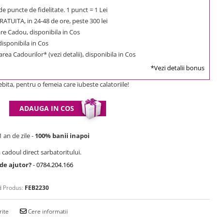
e puncte de fidelitate. 1 punct = 1 Lei
ATUITA, in 24-48 de ore, peste 300 lei
e Cadou, disponibila in Cos
 disponibila in Cos
rea Cadourilor* (vezi detalii), disponibila in Cos
*Vezi detalii bonus
bita, pentru o femeia care iubeste calatoriile!
ADAUGA IN COS
 an de zile -
100% banii inapoi
 cadoul direct sarbatoritului.
 de ajutor?
-
0784.204.166
 Produs:
FEB2230
rite
Cere informatii