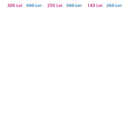
Cadou Valentine’s
Casmir si Manusi
300 Lei
600 Lei
250 Lei
500 Lei
145 Lei
250 Lei
Day pentru Femei
Piele Naturala si
Cercei One
Diamonds