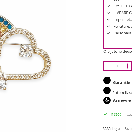
CASTIGI
7
d
LIVRARE GR
Impachetar
Felicitare,
Personaliza
O bijuterie deose
Garantie
1
Putem livra
Ai nevoie
In stoc
Cod
Adauga la Favo