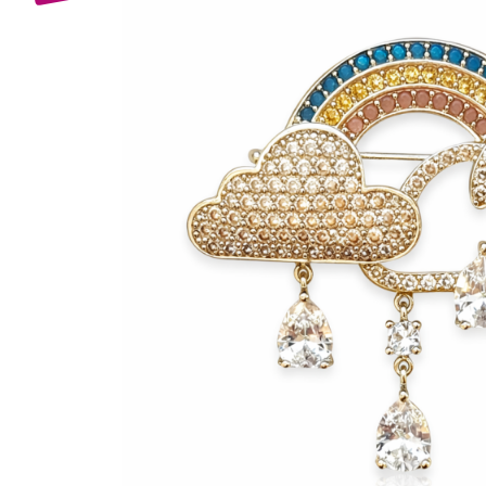
Bijuterii Mirese
Selectii
Reduceri
Cele mai noi
Cele mai vandute
Cele mai votate
Cu video
Pret
0 Lei - 100 Lei
100 Lei - 200 Lei
200 Lei - 300 Lei
300 Lei - 500 Lei
500 Lei - 1000 Lei
1000 Lei +