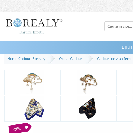
Bijuterii
Tipuri
Inele
BIJUT
Cercei
Home Cadouri Borealy
Ocazii Cadouri
Cadouri de ziua feme
Bratari
Coliere
Seturi
Brose
Tiare
Destinatari
Bijuterii Femei
Bijuterii Copii
-28%