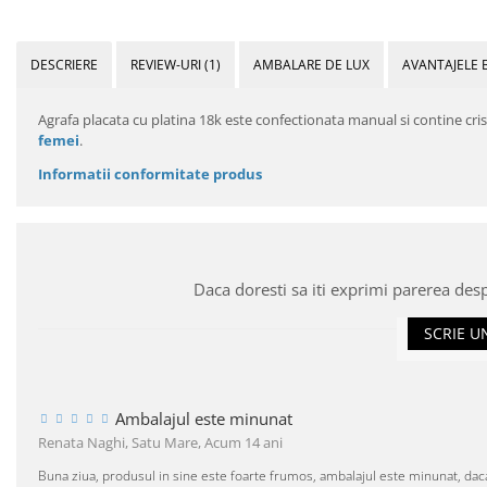
DESCRIERE
REVIEW-URI
(1)
AMBALARE DE LUX
AVANTAJELE 
Agrafa placata cu platina 18k este confectionata manual si contine cri
femei
.
Informatii conformitate produs
Daca doresti sa iti exprimi parerea des
SCRIE U
Ambalajul este minunat
Renata Naghi, Satu Mare,
Acum 14 ani
Buna ziua, produsul in sine este foarte frumos, ambalajul este minunat, dac