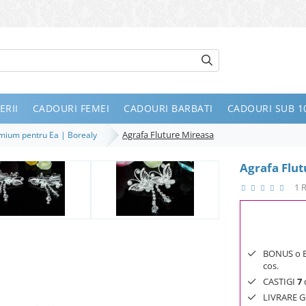
ERII
CADOURI FEMEI
CADOURI BARBATI
CADOURI SUB 10
Agrafa Fluture Mireasa
remium pentru Ea | Borealy
Agrafa Flut
1 
BONUS o Bij
cos.
CASTIGI
7
d
LIVRARE GR