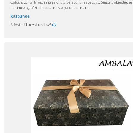
cadou sigur ar fi fost impresionata persoana respectiva. Singura obiectie, es
marimea agrafei, din poza mi s-a parut mai mare.
Raspunde
A fost util acest review?