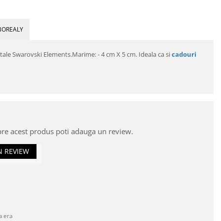
BOREALY
stale Swarovski Elements.Marime: - 4 cm X 5 cm. Ideala ca si
cadouri
pre acest produs poti adauga un review.
N REVIEW
a era