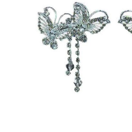
Bijuterii Mirese
Selectii
Reduceri
Cele mai noi
Cele mai vandute
Cele mai votate
Cu video
Pret
0 Lei - 100 Lei
100 Lei - 200 Lei
200 Lei - 300 Lei
300 Lei - 500 Lei
500 Lei - 1000 Lei
1000 Lei +