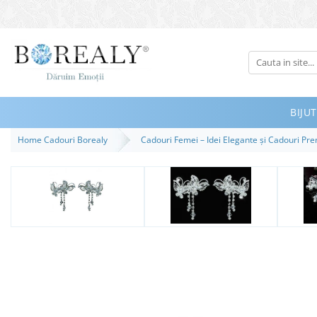
Bijuterii
Tipuri
Inele
BIJUT
Cercei
Home Cadouri Borealy
Cadouri Femei – Idei Elegante și Cadouri P
Bratari
Coliere
Seturi
Brose
Tiare
Destinatari
Bijuterii Femei
Bijuterii Copii