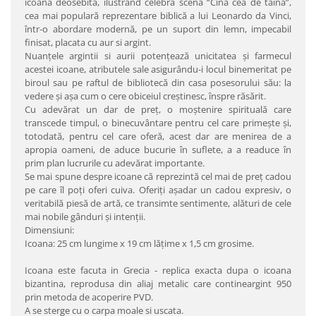
icoană deosebită, ilustrând celebra scenă “Cina cea de taină”,
cea mai populară reprezentare biblică a lui Leonardo da Vinci,
într-o abordare modernă, pe un suport din lemn, impecabil
finisat, placata cu aur si argint.
Nuanţele argintii si aurii potenţează unicitatea şi farmecul
acestei icoane, atributele sale asigurându-i locul binemeritat pe
biroul sau pe raftul de bibliotecă din casa posesorului său: la
vedere şi aşa cum o cere obiceiul creştinesc, înspre răsărit.
Cu adevărat un dar de preţ, o moştenire spirituală care
transcede timpul, o binecuvântare pentru cel care primeşte şi,
totodată, pentru cel care oferă, acest dar are menirea de a
apropia oameni, de aduce bucurie în suflete, a a readuce în
prim plan lucrurile cu adevărat importante.
Se mai spune despre icoane că reprezintă cel mai de preţ cadou
pe care îl poţi oferi cuiva. Oferiţi aşadar un cadou expresiv, o
veritabilă piesă de artă, ce transimte sentimente, alături de cele
mai nobile gânduri şi intenţii.
Dimensiuni:
Icoana: 25 cm lungime x 19 cm lăţime x 1,5 cm grosime.
Icoana este facuta in Grecia - replica exacta dupa o icoana
bizantina, reprodusa din aliaj metalic care contineargint 950
prin metoda de acoperire PVD.
A se sterge cu o carpa moale si uscata.