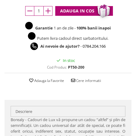
ADAUGA IN COS
Garantie
1 an de zile -
100% banii inapoi
Putem livra cadoul direct sarbatoritului.
Ai nevoie de ajutor?
-
0784.204.166
In stoc
Cod Produs:
PT50-200
Adauga la Favorite
Cere informatii
Descriere
Borealy - Cadouri de Lux vă propune un cadou “altfel” şi plin de
semnificaţii. Un cadou universal dar atât de special, ce poate fi
oferit oricui, indiferent sex, statut, ocupaţie sau interese. O