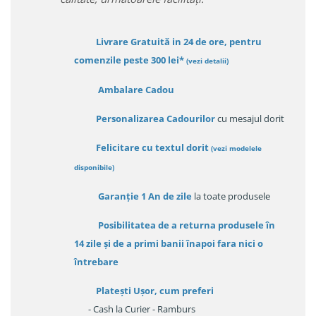
Livrare Gratuită in 24 de ore, pentru
comenzile peste 300 lei*
(vezi detalii)
Ambalare Cadou
Personalizarea Cadourilor
cu mesajul dorit
Felicitare cu textul dorit
(
vezi modelele
disponibile
)
Garanție
1 An de zile
la toate produsele
Posibilitatea de a returna produsele în
14 zile
și de a primi
banii înapoi fara nici o
întrebare
Platești Ușor
, cum preferi
- Cash la Curier - Ramburs