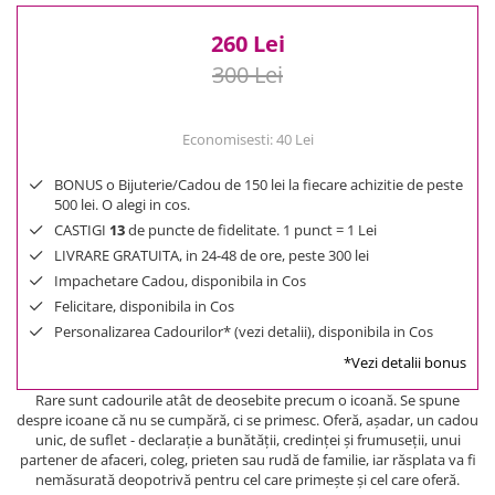
260 Lei
300 Lei
Economisesti:
40
Lei
BONUS o Bijuterie/Cadou de 150 lei la fiecare achizitie de peste
500 lei. O alegi in cos.
CASTIGI
13
de puncte de fidelitate. 1 punct = 1 Lei
LIVRARE GRATUITA, in 24-48 de ore, peste 300 lei
Impachetare Cadou, disponibila in Cos
Felicitare, disponibila in Cos
Personalizarea Cadourilor* (vezi detalii), disponibila in Cos
*Vezi detalii bonus
Rare sunt cadourile atât de deosebite precum o icoană. Se spune
despre icoane că nu se cumpără, ci se primesc. Oferă, aşadar, un cadou
unic, de suflet - declaraţie a bunătăţii, credinţei şi frumuseţii, unui
partener de afaceri, coleg, prieten sau rudă de familie, iar răsplata va fi
nemăsurată deopotrivă pentru cel care primeşte şi cel care oferă.