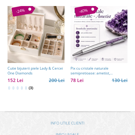
-24%
-40%
Cutie bijuterii piele Lady & Cercei
Pix cu cristale naturale
One Diamonds
semipretioase: ametist,
aventurin, lapis lazuli, ochi de
152 Lei
200 Lei
78 Lei
130 Lei
tigru, citrin și cuarț roz
(3)
INFO UTILE CLIENTI
INFO LEGALE