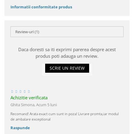
Informatii conformitate produs
Review-uri
(1)
Daca doresti sa iti exprimi parerea despre acest
produs poti adauga un review.
SCRIE UN REVIEW
Achizitie verificata
Ghita Simona,
Acum 5 luni
Recomand! Arata exact cum sunt in poza! Livrare promta,iar modul
de ambalare exceptional
Raspunde