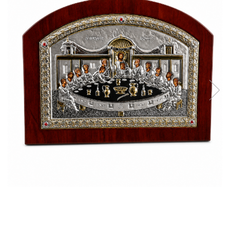
Reduceri
Cele mai noi
Cele mai vandute
Cele mai votate
Cu video
Pret
0 Lei - 100 Lei
100 Lei - 200 Lei
200 Lei - 300 Lei
300 Lei - 500 Lei
500 Lei - 1000 Lei
1000 Lei +