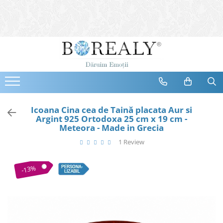
Bijuterii
Tipuri
Inele
Cercei
Bratari
Coliere
Icoana Cina cea de Taină placata Aur si
Argint 925 Ortodoxa 25 cm x 19 cm -
Seturi
Meteora - Made in Grecia
Brose
1 Review
Tiare
Destinatari
-13%
Bijuterii Femei
Bijuterii Copii
Bijuterii Mirese
Selectii