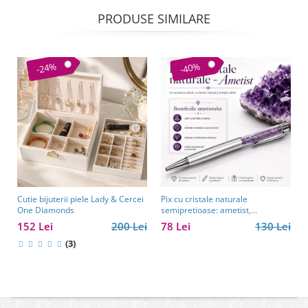
PRODUSE SIMILARE
-24%
-40%
Cutie bijuterii piele Lady & Cercei
Pix cu cristale naturale
One Diamonds
semipretioase: ametist,
aventurin, lapis lazuli, ochi de
152 Lei
200 Lei
78 Lei
130 Lei
tigru, citrin și cuarț roz
(3)