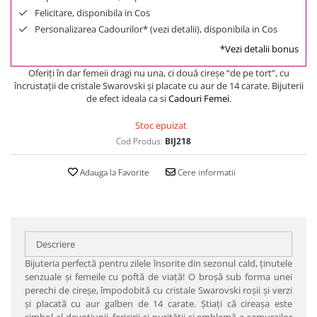
Felicitare, disponibila in Cos
Personalizarea Cadourilor* (vezi detalii), disponibila in Cos
*Vezi detalii bonus
Oferiţi în dar femeii dragi nu una, ci două cireşe “de pe tort”, cu
încrustaţii de cristale Swarovski şi placate cu aur de 14 carate. Bijuterii
de efect ideala ca si
Cadouri Femei
.
Stoc epuizat
Cod Produs:
BIJ218
Adauga la Favorite
Cere informatii
Descriere
Bijuteria perfectă pentru zilele însorite din sezonul cald, ţinutele
senzuale şi femeile cu poftă de viaţă! O broşă sub forma unei
perechi de cireşe, împodobită cu cristale Swarovski roşii şi verzi
şi placată cu aur galben de 14 carate. Ştiaţi că cireaşa este