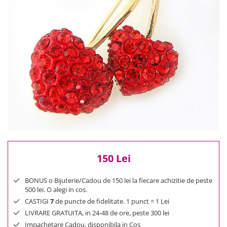
Reduceri
Cele mai noi
Cele mai vandute
Cele mai votate
Cu video
Pret
0 Lei - 100 Lei
100 Lei - 200 Lei
200 Lei - 300 Lei
300 Lei - 500 Lei
500 Lei - 1000 Lei
1000 Lei +
150 Lei
BONUS o Bijuterie/Cadou de 150 lei la fiecare achizitie de peste
500 lei. O alegi in cos.
CASTIGI
7
de puncte de fidelitate. 1 punct = 1 Lei
LIVRARE GRATUITA, in 24-48 de ore, peste 300 lei
Impachetare Cadou, disponibila in Cos