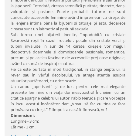
simbol al devoţiunii, fericirii şi purităţii şi emblemă a samurailor
la japonezi? Totodată, cireaşa semnifică puritate, tinereţe, dar şi
voluptate şi pasiune. Foarte probabil, tuturor ne sunt
cunoscute accesoriile feminine având impremeuri cu cireşe, de
la lenjeria intimă până la bijuterii şi tatuaje. Şi asta, deoarece
cireaşa sunt un laitmotiv al pasiunii sexuale.
Sub forma unei bijuterii inedite, împodobită cu cristale
Swarovski roşii în cazul fructelor, petale din cristale verzi şi
tulpini învăluite în aur de 14 carate, cireşele vor măguli
deopotrivă doamnele şi domnişoarele pasionale, romantice,
precum şi pe acelea fascinate de accesoriile preţioase originale,
având ca sursă de inspiraţie natura.
Fie că este purtată în mod tradiţional, în stânga pieptului, la
rever sau în vârful decolteului, va atrage atenţia asupra
atuurilor purtătoarei, cu orice ocazie.
Un cadou „apetisant” şi de lux, pentru cele mai elegante
prezenţe feminine din viaţa dumneavoastră! Încheiem cu un
citat ce aparţine celebrului autor Pablo Neruda şi care vorbeşte
în locul acestui încântător dar: „Vreau să fac cu tine ce face
primăvara cu cireşii.” E timpul ca ea să înflorească, nu?
Dimensiuni:
Lungime - 3 cm;
Lăţime - 3 cm.