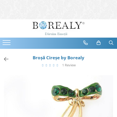
Bijuterii
Tipuri
Inele
Cercei
Bratari
Coliere
Broşă Cireşe by Borealy
Seturi
1 Review
Brose
Tiare
Destinatari
Bijuterii Femei
Bijuterii Copii
Bijuterii Mirese
Selectii