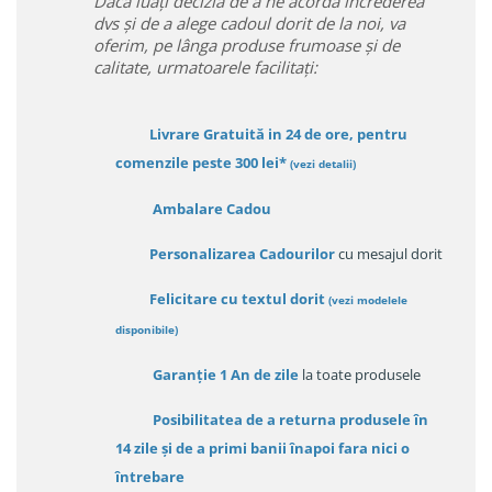
Daca luați decizia de a ne acorda încrederea
dvs și de a alege cadoul dorit de la noi, va
oferim, pe lânga produse frumoase și de
calitate, urmatoarele facilitați:
Livrare Gratuită in 24 de ore, pentru
comenzile peste 300 lei*
(vezi detalii)
Ambalare Cadou
Personalizarea Cadourilor
cu mesajul dorit
Felicitare cu textul dorit
(
vezi modelele
disponibile
)
Garanție
1 An de zile
la toate produsele
Posibilitatea de a returna produsele în
14 zile
și de a primi
banii înapoi fara nici o
întrebare