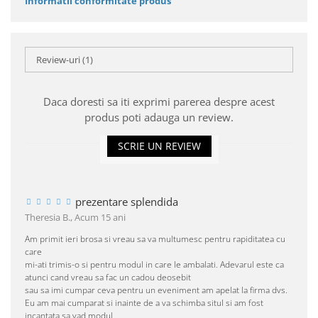
Informatii conformitate produs
Review-uri
(1)
Daca doresti sa iti exprimi parerea despre acest
produs poti adauga un review.
SCRIE UN REVIEW
prezentare splendida
Theresia B.,
Acum 15 ani
Am primit ieri brosa si vreau sa va multumesc pentru rapiditatea cu
care
mi-ati trimis-o si pentru modul in care le ambalati. Adevarul este ca
atunci cand vreau sa fac un cadou deosebit
sau sa imi cumpar ceva pentru un eveniment am apelat la firma dvs.
Eu am mai cumparat si inainte de a va schimba situl si am fost
incantata sa vad modul