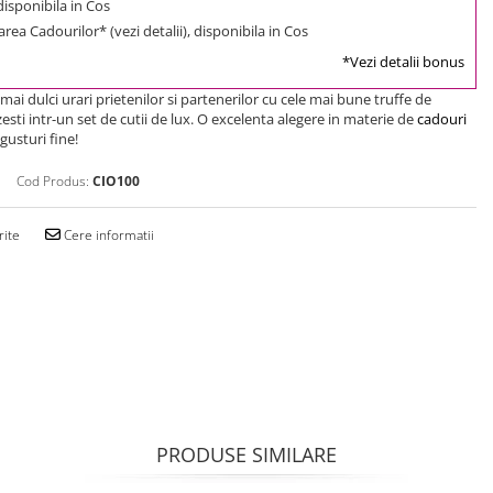
 disponibila in Cos
rea Cadourilor* (vezi detalii), disponibila in Cos
*Vezi detalii bonus
mai dulci urari prietenilor si partenerilor cu cele mai bune truffe de
esti intr-un set de cutii de lux. O excelenta alegere in materie de
cadouri
gusturi fine!
Cod Produs:
CIO100
rite
Cere informatii
PRODUSE SIMILARE