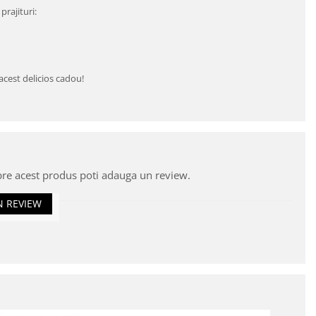
prajituri:
cest delicios cadou!
pre acest produs poti adauga un review.
N REVIEW