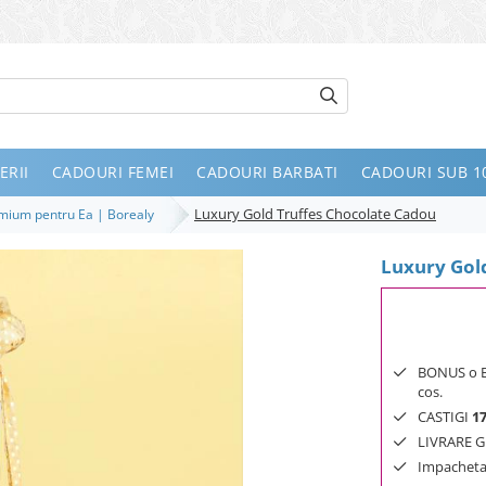
ERII
CADOURI FEMEI
CADOURI BARBATI
CADOURI SUB 10
Luxury Gold Truffes Chocolate Cadou
remium pentru Ea | Borealy
Luxury Gol
BONUS o Bij
cos.
CASTIGI
1
LIVRARE GR
Impachetar