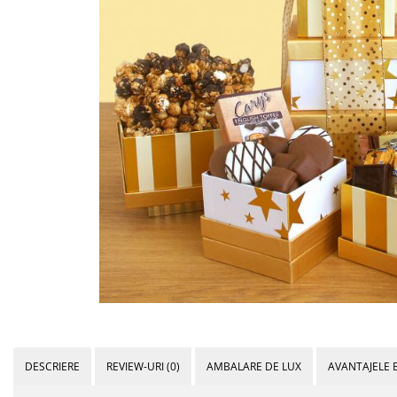
Bijuterii Mirese
Selectii
Reduceri
Cele mai noi
Cele mai vandute
Cele mai votate
Cu video
Pret
0 Lei - 100 Lei
100 Lei - 200 Lei
200 Lei - 300 Lei
300 Lei - 500 Lei
500 Lei - 1000 Lei
1000 Lei +
DESCRIERE
REVIEW-URI
(0)
AMBALARE DE LUX
AVANTAJELE 