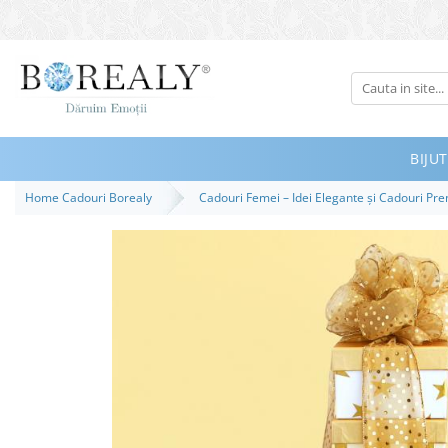
Bijuterii
Tipuri
Inele
BIJUT
Cercei
Home Cadouri Borealy
Cadouri Femei – Idei Elegante și Cadouri P
Bratari
Coliere
Seturi
Brose
Tiare
Destinatari
Bijuterii Femei
Bijuterii Copii