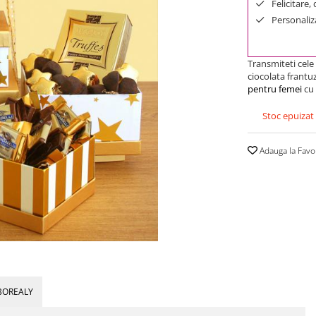
Felicitare,
Personaliza
Transmiteti cele 
ciocolata frantuz
pentru femei
cu 
Stoc epuizat
Adauga la Favo
BOREALY