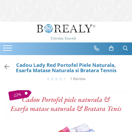
Bijuterii
Tipuri
Inele
Cercei
Bratari
Coliere
Cadou Lady Red Portofel Piele Naturala,
Esarfa Matase Naturala si Bratara Tennis
Seturi
1 Review
Brose
Tiare
-22%
Destinatari
Bijuterii Femei
Bijuterii Copii
Bijuterii Mirese
Selectii