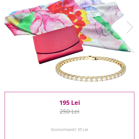
Reduceri
Cele mai noi
Cele mai vandute
Cele mai votate
Cu video
Pret
0 Lei - 100 Lei
100 Lei - 200 Lei
200 Lei - 300 Lei
300 Lei - 500 Lei
500 Lei - 1000 Lei
1000 Lei +
195 Lei
250 Lei
Economisesti:
55
Lei