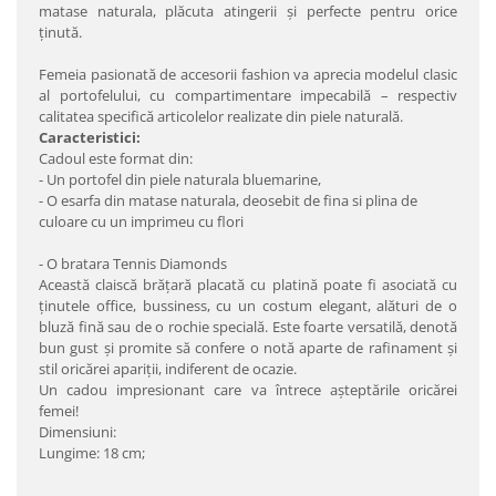
matase naturala, plăcuta atingerii şi perfecte pentru orice
ţinută.
Femeia pasionată de accesorii fashion va aprecia modelul clasic
al portofelului, cu compartimentare impecabilă – respectiv
calitatea specifică articolelor realizate din piele naturală.
Caracteristici:
Cadoul este format din:
- Un portofel din piele naturala bluemarine,
- O esarfa din matase naturala, deosebit de fina si plina de
culoare cu un imprimeu cu flori
- O bratara Tennis Diamonds
Această claiscă brăţară placată cu platină poate fi asociată cu
ţinutele office, bussiness, cu un costum elegant, alături de o
bluză fină sau de o rochie specială. Este foarte versatilă, denotă
bun gust şi promite să confere o notă aparte de rafinament şi
stil oricărei apariţii, indiferent de ocazie.
Un cadou impresionant care va întrece aşteptările oricărei
femei!
Dimensiuni:
Lungime: 18 cm;