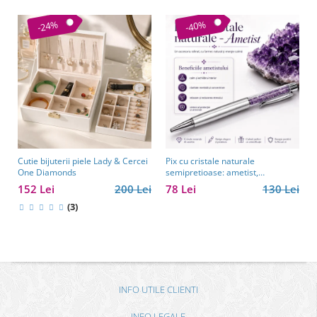
-24%
-40%
Cutie bijuterii piele Lady & Cercei
Pix cu cristale naturale
One Diamonds
semipretioase: ametist,
aventurin, lapis lazuli, ochi de
152 Lei
200 Lei
78 Lei
130 Lei
tigru, citrin și cuarț roz
(3)
INFO UTILE CLIENTI
INFO LEGALE