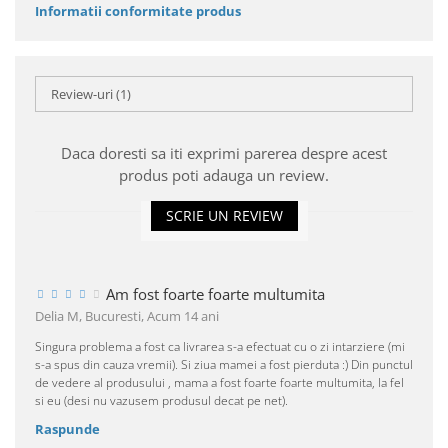
Informatii conformitate produs
Review-uri
(1)
Daca doresti sa iti exprimi parerea despre acest
produs poti adauga un review.
SCRIE UN REVIEW
Am fost foarte foarte multumita
Delia M, Bucuresti,
Acum 14 ani
Singura problema a fost ca livrarea s-a efectuat cu o zi intarziere (mi
s-a spus din cauza vremii). Si ziua mamei a fost pierduta :) Din punctul
de vedere al produsului , mama a fost foarte foarte multumita, la fel
si eu (desi nu vazusem produsul decat pe net).
Raspunde