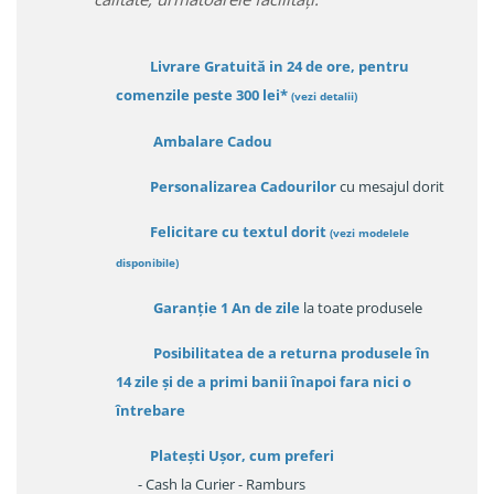
Livrare Gratuită in 24 de ore, pentru
comenzile peste 300 lei*
(vezi detalii)
Ambalare Cadou
Personalizarea Cadourilor
cu mesajul dorit
Felicitare cu textul dorit
(
vezi modelele
disponibile
)
Garanție
1 An de zile
la toate produsele
Posibilitatea de a returna produsele în
14 zile
și de a primi
banii înapoi fara nici o
întrebare
Platești Ușor
, cum preferi
- Cash la Curier - Ramburs