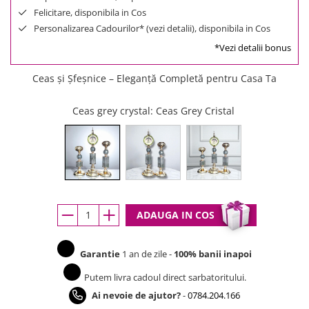
Felicitare, disponibila in Cos
Personalizarea Cadourilor* (vezi detalii), disponibila in Cos
*Vezi detalii bonus
Ceas și Șfeșnice – Eleganță Completă pentru Casa Ta
Ceas grey crystal
: Ceas Grey Cristal
ADAUGA IN COS
Garantie
1 an de zile -
100% banii inapoi
Putem livra cadoul direct sarbatoritului.
Ai nevoie de ajutor?
-
0784.204.166