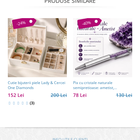
PRODUSE SIMILARE
-24%
-40%
Cutie bijuterii piele Lady & Cercei
Pix cu cristale naturale
One Diamonds
semipretioase: ametist,
aventurin, lapis lazuli, ochi de
152 Lei
200 Lei
78 Lei
130 Lei
tigru, citrin și cuarț roz
(3)
INFO UTILE CLIENTI