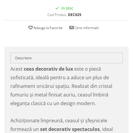
In stoc
Cod Produs:
DEC025
Adauga la Favorite
Cere informatii
Descriere
Acest
ceas decorativ de lux
este o piesă
sofisticată, ideală pentru a aduce un plus de
rafinament oricărui spațiu. Realizat din cristal
fumuriu și metal finisat auriu, ceasul îmbină
eleganța clasică cu un design modern.
Achiziționate împreună, ceasul și șfeșnicele
formează un
set decorativ spectaculos
, ideal