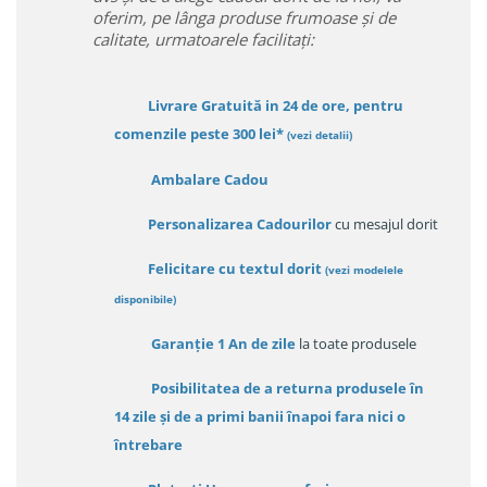
oferim, pe lânga produse frumoase și de
calitate, urmatoarele facilitați:
Livrare Gratuită in 24 de ore, pentru
comenzile peste 300 lei*
(vezi detalii)
Ambalare Cadou
Personalizarea Cadourilor
cu mesajul dorit
Felicitare cu textul dorit
(
vezi modelele
disponibile
)
Garanție
1 An de zile
la toate produsele
Posibilitatea de a returna produsele în
14 zile
și de a primi
banii înapoi fara nici o
întrebare