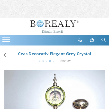
Bijuterii
Tipuri
Inele
Cercei
Bratari
Coliere
Ceas Decorativ Elegant Grey Crystal
Seturi
1 Review
Brose
Tiare
Destinatari
Bijuterii Femei
Bijuterii Copii
Bijuterii Mirese
Selectii