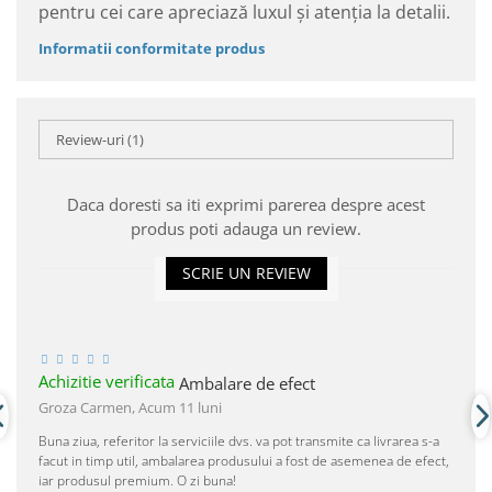
pentru cei care apreciază luxul și atenția la detalii.
Informatii conformitate produs
Review-uri
(1)
Daca doresti sa iti exprimi parerea despre acest
produs poti adauga un review.
SCRIE UN REVIEW
Achizitie verificata
Ambalare de efect
Groza Carmen,
Acum 11 luni
Buna ziua, referitor la serviciile dvs. va pot transmite ca livrarea s-a
facut in timp util, ambalarea produsului a fost de asemenea de efect,
iar produsul premium. O zi buna!