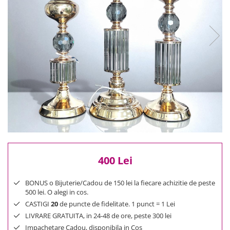
Reduceri
Cele mai noi
Cele mai vandute
Cele mai votate
Cu video
Pret
0 Lei - 100 Lei
100 Lei - 200 Lei
200 Lei - 300 Lei
300 Lei - 500 Lei
500 Lei - 1000 Lei
1000 Lei +
400 Lei
BONUS o Bijuterie/Cadou de 150 lei la fiecare achizitie de peste
500 lei. O alegi in cos.
CASTIGI
20
de puncte de fidelitate. 1 punct = 1 Lei
LIVRARE GRATUITA, in 24-48 de ore, peste 300 lei
Impachetare Cadou, disponibila in Cos