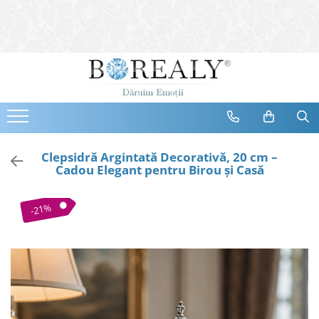
Bijuterii
Tipuri
Inele
Cercei
Bratari
Coliere
Clepsidră Argintată Decorativă, 20 cm –
Cadou Elegant pentru Birou și Casă
Seturi
Brose
-21%
Tiare
Destinatari
Bijuterii Femei
Bijuterii Copii
Bijuterii Mirese
Selectii