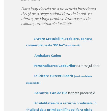
Daca luați decizia de a ne acorda încrederea
dvs și de a alege cadoul dorit de la noi, va
oferim, pe lânga produse frumoase și de
calitate, urmatoarele facilitați:
Livrare Gratuită in 24 de ore, pentru
comenzile peste 300 lei*
(vezi detalii)
Ambalare Cadou
Personalizarea Cadourilor
cu mesajul dorit
Felicitare cu textul dorit
(
vezi modelele
disponibile
)
Garanție
1 An de zile
la toate produsele
Posibilitatea de a returna produsele în
14 zile
și de a primi
banii înapoi fara nici o