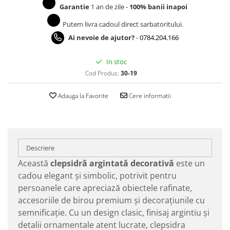
Garantie
1 an de zile -
100% banii inapoi
Putem livra cadoul direct sarbatoritului.
Ai nevoie de ajutor?
-
0784.204.166
In stoc
Cod Produs:
30-19
Adauga la Favorite
Cere informatii
Descriere
Această
clepsidră argintată decorativă
este un
cadou elegant și simbolic, potrivit pentru
persoanele care apreciază obiectele rafinate,
accesoriile de birou premium și decorațiunile cu
semnificație. Cu un design clasic, finisaj argintiu și
detalii ornamentale atent lucrate, clepsidra