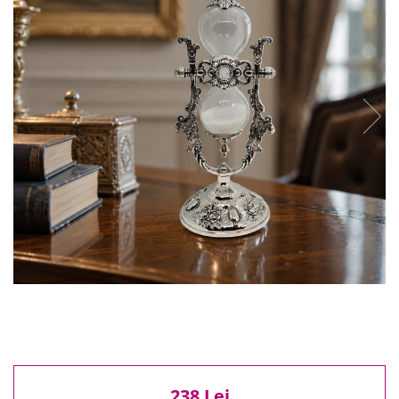
Reduceri
Cele mai noi
Cele mai vandute
Cele mai votate
Cu video
Pret
0 Lei - 100 Lei
100 Lei - 200 Lei
200 Lei - 300 Lei
300 Lei - 500 Lei
500 Lei - 1000 Lei
1000 Lei +
238 Lei