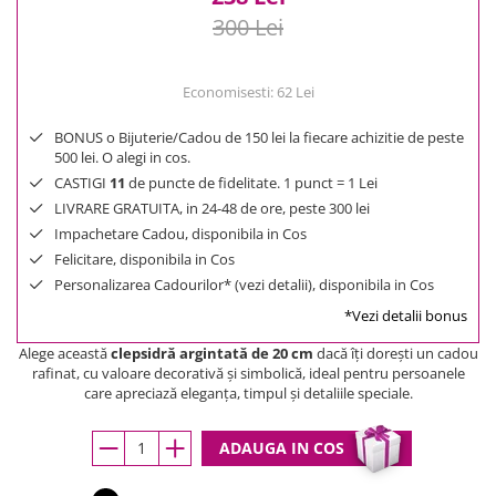
300 Lei
Economisesti:
62
Lei
BONUS o Bijuterie/Cadou de 150 lei la fiecare achizitie de peste
500 lei. O alegi in cos.
CASTIGI
11
de puncte de fidelitate. 1 punct = 1 Lei
LIVRARE GRATUITA, in 24-48 de ore, peste 300 lei
Impachetare Cadou, disponibila in Cos
Felicitare, disponibila in Cos
Personalizarea Cadourilor* (vezi detalii), disponibila in Cos
*Vezi detalii bonus
Alege această
clepsidră argintată de 20 cm
dacă îți dorești un cadou
rafinat, cu valoare decorativă și simbolică, ideal pentru persoanele
care apreciază eleganța, timpul și detaliile speciale.
ADAUGA IN COS