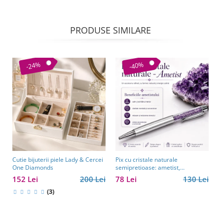
PRODUSE SIMILARE
-24%
-40%
Cutie bijuterii piele Lady & Cercei
Pix cu cristale naturale
One Diamonds
semipretioase: ametist,
aventurin, lapis lazuli, ochi de
152 Lei
200 Lei
78 Lei
130 Lei
tigru, citrin și cuarț roz
(3)