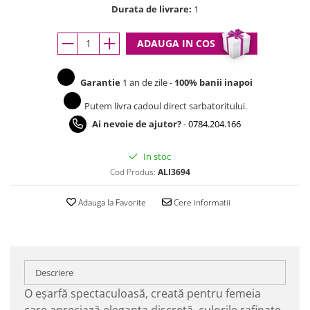
Durata de livrare:
1
ADAUGA IN COS
Garantie
1 an de zile -
100% banii inapoi
Putem livra cadoul direct sarbatoritului.
Ai nevoie de ajutor?
-
0784.204.166
In stoc
Cod Produs:
ALI3694
Adauga la Favorite
Cere informatii
Descriere
O eșarfă spectaculoasă, creată pentru femeia