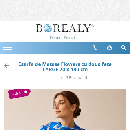
Bijuterii
Tipuri
Inele
Cercei
Bratari
Coliere
Esarfa de Matase Flowers cu doua fete
LARGE 70 x 180 cm
Seturi
3 Review-uri
Brose
Tiare
-56%
Destinatari
Bijuterii Femei
Bijuterii Copii
Bijuterii Mirese
Selectii