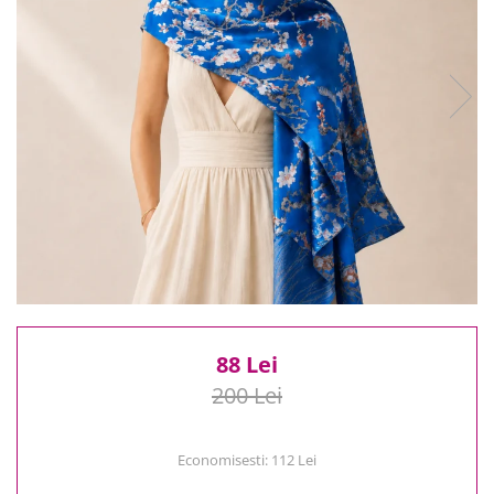
Reduceri
Cele mai noi
Cele mai vandute
Cele mai votate
Cu video
Pret
0 Lei - 100 Lei
100 Lei - 200 Lei
200 Lei - 300 Lei
300 Lei - 500 Lei
500 Lei - 1000 Lei
1000 Lei +
88 Lei
200 Lei
Economisesti:
112
Lei