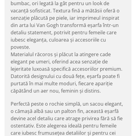
bumbac, ori legată la gât pentru un look de
vacanță sofisticat. Textura fină a mătăsii oferă o
senzație plăcută pe piele, iar imprimeul inspirat
din arta lui Van Gogh transformă eșarfa într-un
detaliu statement, potrivit pentru femeile care
iubesc eleganța, culoarea și accesoriile cu
poveste.
Materialul răcoros și plăcut la atingere cade
elegant pe umeri, oferind acea senzație de
lejeritate luxoasă specifică accesoriilor premium.
Datorită designului cu două fețe, eșarfa poate fi
purtată în mai multe moduri, fiecare apariție
căpătând un aer nou, feminin și distins.
Perfectă peste o rochie simplă, un sacou elegant,
o cămașă albă sau un palton fin, această eșarfă
devine acel detaliu care atrage privirea fără să fie
ostentativ. Este alegerea ideală pentru femeile
care iubesc frumusețea detaliilor și pentru cei