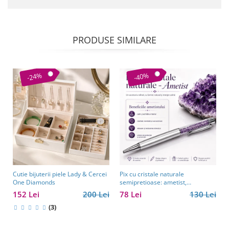
PRODUSE SIMILARE
-24%
-40%
Cutie bijuterii piele Lady & Cercei
Pix cu cristale naturale
One Diamonds
semipretioase: ametist,
aventurin, lapis lazuli, ochi de
152 Lei
200 Lei
78 Lei
130 Lei
tigru, citrin și cuarț roz
(3)