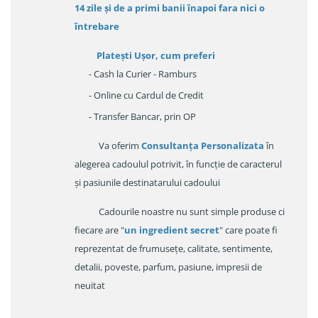
14 zile
și de a primi
banii înapoi fara nici o
întrebare
Platești Ușor
, cum preferi
- Cash la Curier - Ramburs
- Online cu Cardul de Credit
- Transfer Bancar, prin OP
Va oferim
Consultanța Personalizata
în
alegerea cadoulul potrivit, în funcție de caracterul
și pasiunile destinatarului cadoului
Cadourile noastre nu sunt simple produse ci
fiecare are "
un ingredient secret
" care poate fi
reprezentat de frumusețe, calitate, sentimente,
detalii, poveste, parfum, pasiune, impresii de
neuitat