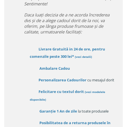
Sentimente!
Daca luați decizia de a ne acorda încrederea
dvs și de a alege cadoul dorit de la noi, va
oferim, pe lânga produse frumoase și de
calitate, urmatoarele facilitați:
Livrare Gratuită in 24 de ore, pentru
comenzile peste 300 lei*
(vezi detalii)
Ambalare Cadou
Personalizarea Cadourilor
cu mesajul dorit
Felicitare cu textul dorit
(
vezi modelele
disponibile
)
Garanție
1 An de zile
la toate produsele
Posibilitatea de a returna produsele în