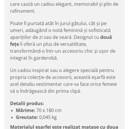
care caută un cadou elegant, memorabil și plin de
rafinament.
Poate fi purtată atât în jurul gâtului, cât și pe
umeri, adăugând o notă feminină și sofisticată
aparițiilor de zi sau de seară. Designul cu
două
fețe
îi oferă un plus de versatilitate,
transformând-o într-un accesoriu chic și ușor de
integrat în garderobă.
Un cadou inspirat sau o alegere specială pentru
propria colecție de accesorii, această eșarfă este
acel detaliu vestimentar care va face orice femeie
să o îndrăgească din prima clipă.
Detalii produs:
Mărime:
70 x 180 cm
Greutate:
0,045 kg
Materialul esarfei este realizat matase cu doua