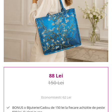
Reduceri
Cele mai noi
Cele mai vandute
Cele mai votate
Cu video
Pret
0 Lei - 100 Lei
100 Lei - 200 Lei
200 Lei - 300 Lei
300 Lei - 500 Lei
500 Lei - 1000 Lei
88 Lei
1000 Lei +
150 Lei
Economisesti:
62
Lei
BONUS o Bijuterie/Cadou de 150 lei la fiecare achizitie de peste