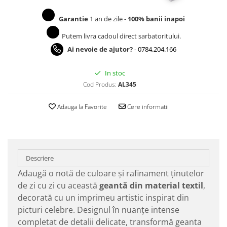
Garantie
1 an de zile -
100% banii inapoi
Putem livra cadoul direct sarbatoritului.
Ai nevoie de ajutor?
-
0784.204.166
In stoc
Cod Produs:
AL345
Adauga la Favorite
Cere informatii
Descriere
Adaugă o notă de culoare și rafinament ținutelor
de zi cu zi cu această
geantă din material textil
,
decorată cu un imprimeu artistic inspirat din
picturi celebre. Designul în nuanțe intense
completat de detalii delicate, transformă geanta