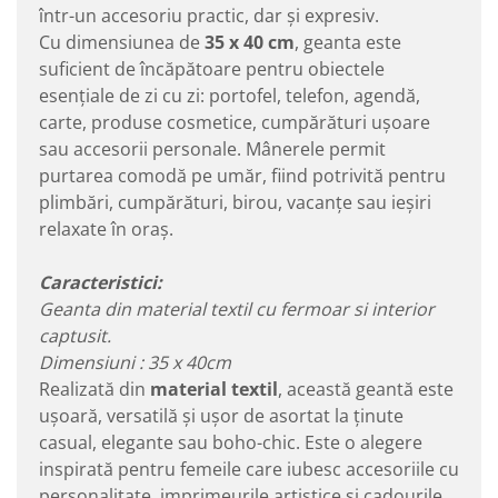
într-un accesoriu practic, dar și expresiv.
Cu dimensiunea de
35 x 40 cm
, geanta este
suficient de încăpătoare pentru obiectele
esențiale de zi cu zi: portofel, telefon, agendă,
carte, produse cosmetice, cumpărături ușoare
sau accesorii personale. Mânerele permit
purtarea comodă pe umăr, fiind potrivită pentru
plimbări, cumpărături, birou, vacanțe sau ieșiri
relaxate în oraș.
Caracteristici:
Geanta din material textil cu fermoar si interior
captusit.
Dimensiuni : 35 x 40cm
Realizată din
material textil
, această geantă este
ușoară, versatilă și ușor de asortat la ținute
casual, elegante sau boho-chic. Este o alegere
inspirată pentru femeile care iubesc accesoriile cu
personalitate, imprimeurile artistice și cadourile