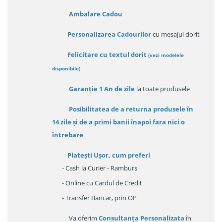
Ambalare Cadou
Personalizarea Cadourilor
cu mesajul dorit
Felicitare cu textul dorit
(
vezi modelele
disponibile
)
Garanție
1 An de zile
la toate produsele
Posibilitatea de a returna produsele în
14 zile
și de a primi
banii înapoi fara nici o
întrebare
Platești Ușor
, cum preferi
- Cash la Curier - Ramburs
- Online cu Cardul de Credit
- Transfer Bancar, prin OP
Va oferim
Consultanța Personalizata
în