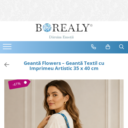
Bijuterii
Tipuri
Inele
Cercei
Bratari
Coliere
Geantă Flowers – Geantă Textil cu
Imprimeu Artistic 35 x 40 cm
Seturi
Brose
-41%
Tiare
Destinatari
Bijuterii Femei
Bijuterii Copii
Bijuterii Mirese
Selectii