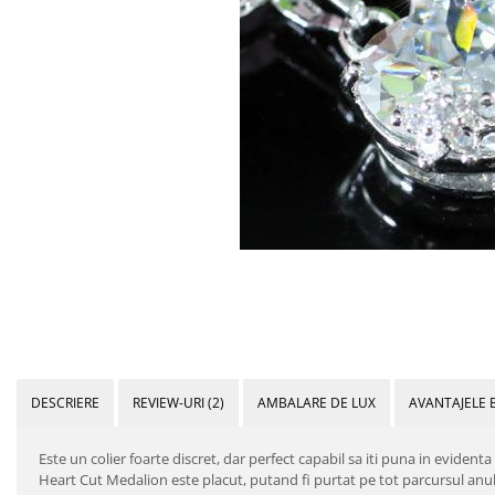
Bijuterii Mirese
Selectii
Reduceri
Cele mai noi
Cele mai vandute
Cele mai votate
Cu video
Pret
0 Lei - 100 Lei
100 Lei - 200 Lei
200 Lei - 300 Lei
300 Lei - 500 Lei
DESCRIERE
REVIEW-URI
(2)
AMBALARE DE LUX
AVANTAJELE 
500 Lei - 1000 Lei
1000 Lei +
Este un colier foarte discret, dar perfect capabil sa iti puna in evidenta
Heart Cut Medalion este placut, putand fi purtat pe tot parcursul anulu