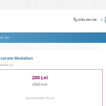
0784.204.166
0
0 LEI
 carate Medalion
Review-uri
200 Lei
250 Lei
Economisesti:
50
Lei