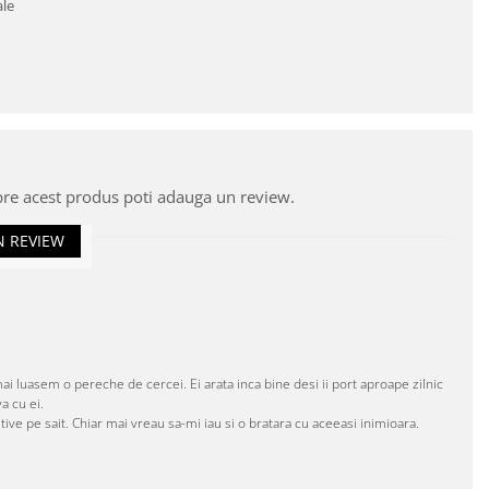
ale
pre acest produs poti adauga un review.
N REVIEW
i luasem o pereche de cercei. Ei arata inca bine desi ii port aproape zilnic
a cu ei.
ve pe sait. Chiar mai vreau sa-mi iau si o bratara cu aceeasi inimioara.