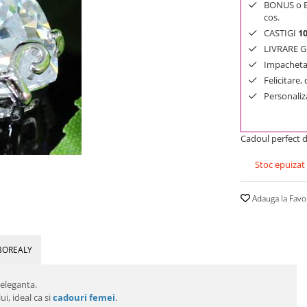
BONUS o Bij
cos.
CASTIGI
1
LIVRARE GR
Impachetar
Felicitare,
Personaliza
Cadoul perfect d
Stoc epuizat
Adauga la Favo
BOREALY
 eleganta.
i, ideal ca si
cadouri femei
.