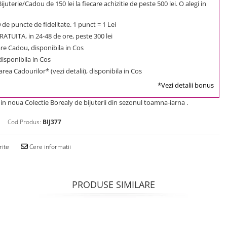
uterie/Cadou de 150 lei la fiecare achizitie de peste 500 lei. O alegi in
0
de puncte de fidelitate. 1 punct = 1 Lei
ATUITA, in 24-48 de ore, peste 300 lei
e Cadou, disponibila in Cos
 disponibila in Cos
rea Cadourilor* (vezi detalii), disponibila in Cos
*Vezi detalii bonus
in noua Colectie Borealy de bijuterii din sezonul toamna-iarna .
Cod Produs:
BIJ377
rite
Cere informatii
PRODUSE SIMILARE