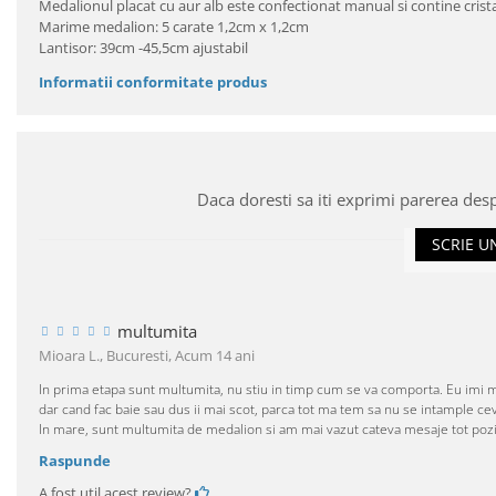
Medalionul placat cu aur alb este confectionat manual si contine crist
Marime medalion: 5 carate 1,2cm x 1,2cm
Lantisor: 39cm -45,5cm ajustabil
Informatii conformitate produs
Daca doresti sa iti exprimi parerea des
SCRIE U
multumita
Mioara L., Bucuresti,
Acum 14 ani
In prima etapa sunt multumita, nu stiu in timp cum se va comporta. Eu imi ma
dar cand fac baie sau dus ii mai scot, parca tot ma tem sa nu se intample cev
In mare, sunt multumita de medalion si am mai vazut cateva mesaje tot poziti
Raspunde
A fost util acest review?