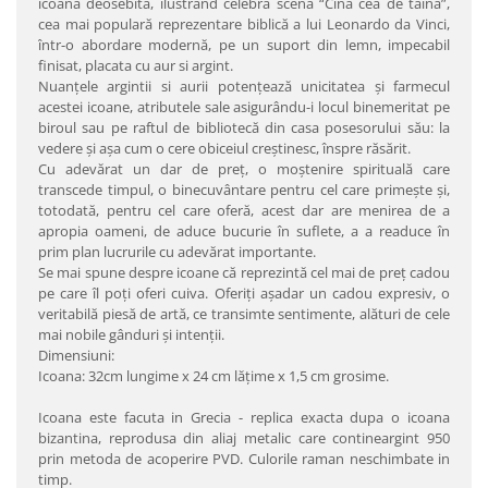
icoană deosebită, ilustrând celebra scenă “Cina cea de taină”,
cea mai populară reprezentare biblică a lui Leonardo da Vinci,
într-o abordare modernă, pe un suport din lemn, impecabil
finisat, placata cu aur si argint.
Nuanţele argintii si aurii potenţează unicitatea şi farmecul
acestei icoane, atributele sale asigurându-i locul binemeritat pe
biroul sau pe raftul de bibliotecă din casa posesorului său: la
vedere şi aşa cum o cere obiceiul creştinesc, înspre răsărit.
Cu adevărat un dar de preţ, o moştenire spirituală care
transcede timpul, o binecuvântare pentru cel care primeşte şi,
totodată, pentru cel care oferă, acest dar are menirea de a
apropia oameni, de aduce bucurie în suflete, a a readuce în
prim plan lucrurile cu adevărat importante.
Se mai spune despre icoane că reprezintă cel mai de preţ cadou
pe care îl poţi oferi cuiva. Oferiţi aşadar un cadou expresiv, o
veritabilă piesă de artă, ce transimte sentimente, alături de cele
mai nobile gânduri şi intenţii.
Dimensiuni:
Icoana: 32cm lungime x 24 cm lăţime x 1,5 cm grosime.
Icoana este facuta in Grecia - replica exacta dupa o icoana
bizantina, reprodusa din aliaj metalic care contineargint 950
prin metoda de acoperire PVD. Culorile raman neschimbate in
timp.