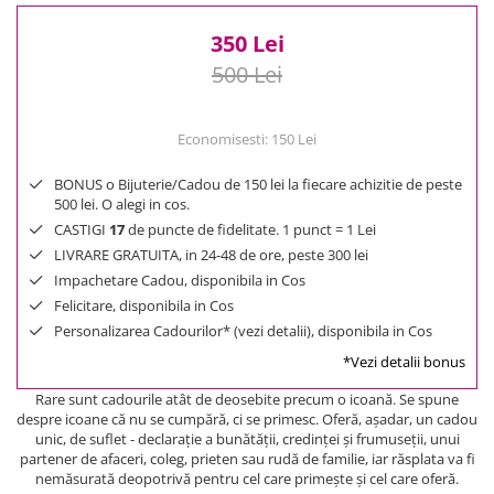
350 Lei
500 Lei
Economisesti:
150
Lei
BONUS o Bijuterie/Cadou de 150 lei la fiecare achizitie de peste
500 lei. O alegi in cos.
CASTIGI
17
de puncte de fidelitate. 1 punct = 1 Lei
LIVRARE GRATUITA, in 24-48 de ore, peste 300 lei
Impachetare Cadou, disponibila in Cos
Felicitare, disponibila in Cos
Personalizarea Cadourilor* (vezi detalii), disponibila in Cos
*Vezi detalii bonus
Rare sunt cadourile atât de deosebite precum o icoană. Se spune
despre icoane că nu se cumpără, ci se primesc. Oferă, aşadar, un cadou
unic, de suflet - declaraţie a bunătăţii, credinţei şi frumuseţii, unui
partener de afaceri, coleg, prieten sau rudă de familie, iar răsplata va fi
nemăsurată deopotrivă pentru cel care primeşte şi cel care oferă.