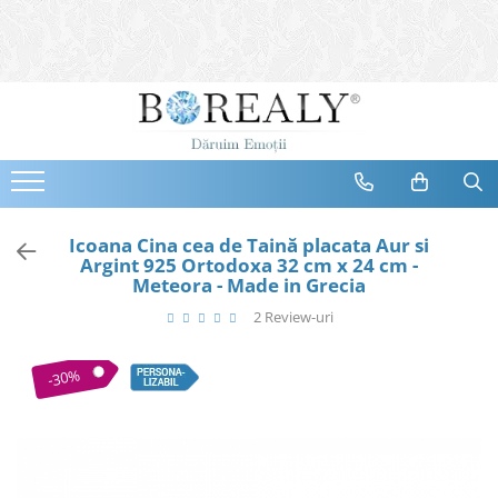
Bijuterii
Tipuri
Inele
Cercei
Bratari
Coliere
Icoana Cina cea de Taină placata Aur si
Argint 925 Ortodoxa 32 cm x 24 cm -
Seturi
Meteora - Made in Grecia
Brose
2 Review-uri
Tiare
Destinatari
-30%
Bijuterii Femei
Bijuterii Copii
Bijuterii Mirese
Selectii