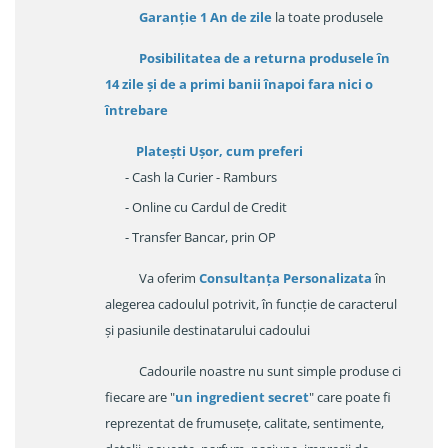
Garanție
1 An de zile
la toate produsele
Posibilitatea de a returna produsele în
14 zile
și de a primi
banii înapoi fara nici o
întrebare
Platești Ușor
, cum preferi
- Cash la Curier - Ramburs
- Online cu Cardul de Credit
- Transfer Bancar, prin OP
Va oferim
Consultanța Personalizata
în
alegerea cadoulul potrivit, în funcție de caracterul
și pasiunile destinatarului cadoului
Cadourile noastre nu sunt simple produse ci
fiecare are "
un ingredient secret
" care poate fi
reprezentat de frumusețe, calitate, sentimente,