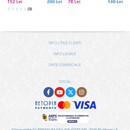
152 Lei
200 Lei
78 Lei
130 Lei
tigru, citrin și cuarț roz
(3)
INFO UTILE CLIENTI
INFO LEGALE
DATE COMERCIALE
SOCIAL
©Copyright SC PREMIUM ONLINE GIFTS SRL 2026
Platforma E-