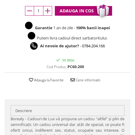
ADAUGA IN COS
Garantie
1 an de zile -
100% banii inapoi
Putem livra cadoul direct sarbatoritului.
Ai nevoie de ajutor?
-
0784.204.166
In stoc
Cod Produs:
PC60-200
Adauga la Favorite
Cere informatii
Descriere
Borealy - Cadouri de Lux vă propune un cadou “altfel” şi plin de
semnificaţii. Un cadou universal dar atât de special, ce poate fi
oferit oricui, indiferent sex, statut, ocupaţie sau interese. O