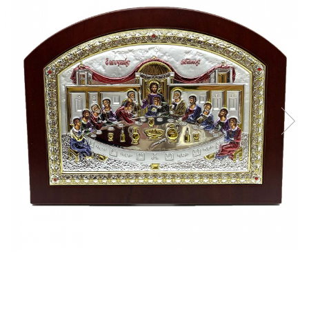
Reduceri
Cele mai noi
Cele mai vandute
Cele mai votate
Cu video
Pret
0 Lei - 100 Lei
100 Lei - 200 Lei
200 Lei - 300 Lei
300 Lei - 500 Lei
500 Lei - 1000 Lei
1000 Lei +