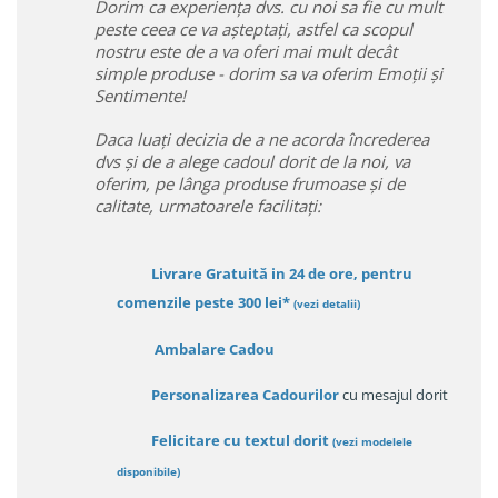
Dorim ca experiența dvs. cu noi sa fie cu mult
peste ceea ce va așteptați, astfel ca scopul
nostru este de a va oferi mai mult decât
simple produse - dorim sa va oferim Emoții și
Sentimente!
Daca luați decizia de a ne acorda încrederea
dvs și de a alege cadoul dorit de la noi, va
oferim, pe lânga produse frumoase și de
calitate, urmatoarele facilitați:
Livrare Gratuită in 24 de ore, pentru
comenzile peste 300 lei*
(vezi detalii)
Ambalare Cadou
Personalizarea Cadourilor
cu mesajul dorit
Felicitare cu textul dorit
(
vezi modelele
disponibile
)