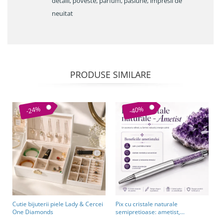
detalii, poveste, parfum, pasiune, impresii de
neuitat
PRODUSE SIMILARE
-24%
-40%
Cutie bijuterii piele Lady & Cercei
Pix cu cristale naturale
One Diamonds
semipretioase: ametist,
aventurin, lapis lazuli, ochi de