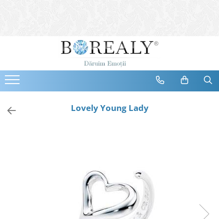
Bijuterii
Tipuri
Inele
Cercei
Bratari
Coliere
Lovely Young Lady
Seturi
Brose
Tiare
Destinatari
Bijuterii Femei
Bijuterii Copii
Bijuterii Mirese
Selectii