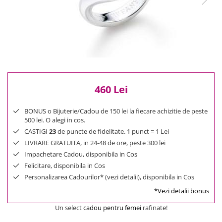
Reduceri
Cele mai noi
Cele mai vandute
Cele mai votate
Cu video
Pret
0 Lei - 100 Lei
460 Lei
100 Lei - 200 Lei
BONUS o Bijuterie/Cadou de 150 lei la fiecare achizitie de peste
200 Lei - 300 Lei
500 lei. O alegi in cos.
300 Lei - 500 Lei
CASTIGI
23
de puncte de fidelitate. 1 punct = 1 Lei
500 Lei - 1000 Lei
LIVRARE GRATUITA, in 24-48 de ore, peste 300 lei
1000 Lei +
Impachetare Cadou, disponibila in Cos
Felicitare, disponibila in Cos
Personalizarea Cadourilor* (vezi detalii), disponibila in Cos
*Vezi detalii bonus
Un select
cadou pentru femei
rafinate!