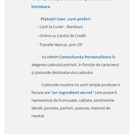
întrebare
Platești Ușor
, cum preferi
- Cash la Curier - Ramburs
- Online cu Cardul de Credit
- Transfer Bancar, prin OP
Va oferim
Consultanța Personalizata
în
alegerea cadoulul potrivit, în funcție de caracterul
și pasiunile destinatarului cadoului
Cadourile noastre nu sunt simple produse ci
fiecare are "
un ingredient secret
" care poate fi
reprezentat de frumusețe, calitate, sentimente,
detalii, poveste, parfum, pasiune, impresii de
neuitat