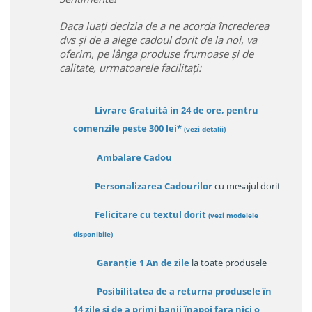
Daca luați decizia de a ne acorda încrederea
dvs și de a alege cadoul dorit de la noi, va
oferim, pe lânga produse frumoase și de
calitate, urmatoarele facilitați:
Livrare Gratuită in 24 de ore, pentru
comenzile peste 300 lei*
(vezi detalii)
Ambalare Cadou
Personalizarea Cadourilor
cu mesajul dorit
Felicitare cu textul dorit
(
vezi modelele
disponibile
)
Garanție
1 An de zile
la toate produsele
Posibilitatea de a returna produsele în
14 zile
și de a primi
banii înapoi fara nici o