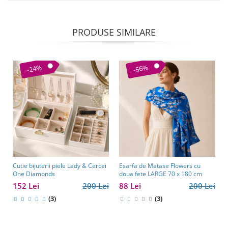
PRODUSE SIMILARE
-24%
-56%
Cutie bijuterii piele Lady & Cercei
Esarfa de Matase Flowers cu
One Diamonds
doua fete LARGE 70 x 180 cm
152 Lei
200 Lei
88 Lei
200 Lei
(3)
(3)