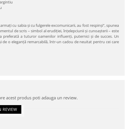
 argintiu
iu
narmaţi cu sabia şi cu fulgerele excomunicarii, au fost respinşi”, spunea
ntul de scris – simbol al erudiţiei, înţelepciunii şi cunoaşterii – este
a preferată a tuturor oamenilor influenţi, puternici şi de succes. Un
ă şi de o eleganţă remarcabilă, într-un cadou de neuitat pentru cei care
pre acest produs poti adauga un review.
N REVIEW