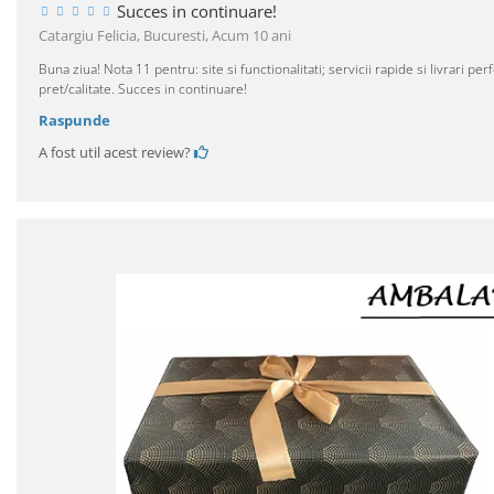
Succes in continuare!
Catargiu Felicia, Bucuresti,
Acum 10 ani
Buna ziua! Nota 11 pentru: site si functionalitati; servicii rapide si livrari
pret/calitate. Succes in continuare!
Raspunde
A fost util acest review?