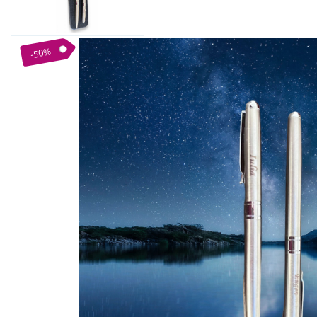
Bijuterii Mirese
Selectii
Reduceri
-50%
Cele mai noi
Cele mai vandute
Cele mai votate
Cu video
Pret
0 Lei - 100 Lei
100 Lei - 200 Lei
200 Lei - 300 Lei
300 Lei - 500 Lei
500 Lei - 1000 Lei
1000 Lei +