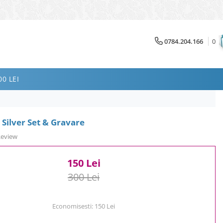
0784.204.166
0
0 LEI
r Silver Set & Gravare
Review
150 Lei
300 Lei
Economisesti:
150
Lei