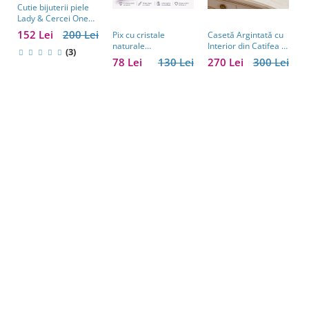
Cutie bijuterii piele
Lady & Cercei One
Diamonds
152 Lei
200 Lei
Pix cu cristale
Casetă Argintată cu
A
naturale
Interior din Catifea –
P
(3)
semipretioase:
Casetă Elegantă
P
78 Lei
130 Lei
270 Lei
300 Lei
2
ametist, aventurin,
pentru Bijuterii,
p
lapis lazuli, ochi de
Model cu Păun
2
tigru, citrin și cuarț
roz