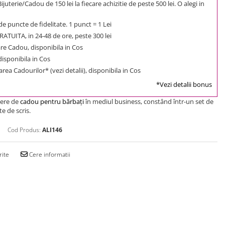
uterie/Cadou de 150 lei la fiecare achizitie de peste 500 lei. O alegi in
e puncte de fidelitate. 1 punct = 1 Lei
ATUITA, in 24-48 de ore, peste 300 lei
e Cadou, disponibila in Cos
 disponibila in Cos
rea Cadourilor* (vezi detalii), disponibila in Cos
*Vezi detalii bonus
gere de
cadou pentru bărbaţi
în mediul business, constând într-un set de
e de scris.
Cod Produs:
ALI146
rite
Cere informatii