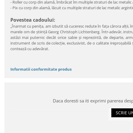
- Roller cu corp din alamă, îmbrăcat îm multiple straturi de lac metalic
- Pix cu corp din alamă, lăcuit cu multiple straturi de lac metalic argint
Povestea cadoului:
„Înarmat cu peniţa, am izbutit să cuceresc redute în faţa cărora alţii, î
marele om de ştiinţă Georg Christoph Lichtenberg. Într-adevăr, instrume
astăzi mai puternic decât orice sabie şi reprezintă, de departe, arm
instrument de scris de colecţie, exclusivist, de o calitate ireproşabil
contează cu adevărat.
Informatii conformitate produs
Daca doresti sa iti exprimi parerea des
SCRIE U