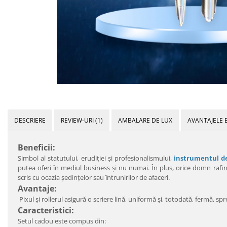
DESCRIERE
REVIEW-URI
(1)
AMBALARE DE LUX
AVANTAJELE 
Beneficii:
Simbol al statutului, erudiţiei şi profesionalismului,
instrumentul de
putea oferi în mediul business şi nu numai. În plus, orice domn rafi
scris cu ocazia şedinţelor sau întrunirilor de afaceri.
Avantaje:
Pixul şi rollerul asigură o scriere lină, uniformă şi, totodată, fermă, spre
Caracteristici:
Setul cadou este compus din: