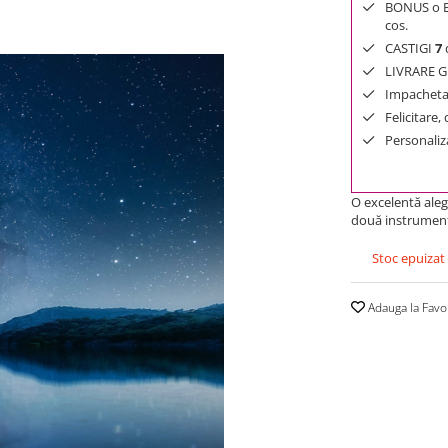
BONUS o Bij
cos.
CASTIGI
7
d
LIVRARE GR
Impachetar
Felicitare,
Personaliza
O excelentă ale
două instrument
Stoc epuizat
Adauga la Favo