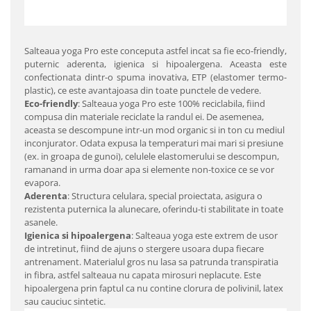
Salteaua yoga Pro este conceputa astfel incat sa fie eco-friendly,
puternic aderenta, igienica si hipoalergena. Aceasta este
confectionata dintr-o spuma inovativa, ETP (elastomer termo-
plastic), ce este avantajoasa din toate punctele de vedere.
Eco-friendly
: Salteaua yoga Pro este 100% reciclabila, fiind
compusa din materiale reciclate la randul ei. De asemenea,
aceasta se descompune intr-un mod organic si in ton cu mediul
inconjurator. Odata expusa la temperaturi mai mari si presiune
(ex. in groapa de gunoi), celulele elastomerului se descompun,
ramanand in urma doar apa si elemente non-toxice ce se vor
evapora.
Aderenta
: Structura celulara, special proiectata, asigura o
rezistenta puternica la alunecare, oferindu-ti stabilitate in toate
asanele.
Igienica si hipoalergena
: Salteaua yoga este extrem de usor
de intretinut, fiind de ajuns o stergere usoara dupa fiecare
antrenament. Materialul gros nu lasa sa patrunda transpiratia
in fibra, astfel salteaua nu capata mirosuri neplacute. Este
hipoalergena prin faptul ca nu contine clorura de polivinil, latex
sau cauciuc sintetic.