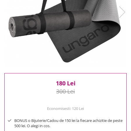
Reduceri
Cele mai noi
Cele mai vandute
Cele mai votate
Cu video
Pret
0 Lei - 100 Lei
100 Lei - 200 Lei
200 Lei - 300 Lei
300 Lei - 500 Lei
500 Lei - 1000 Lei
180 Lei
1000 Lei +
300 Lei
Economisesti:
120
Lei
BONUS o Bijuterie/Cadou de 150 lei la fiecare achizitie de peste
500 lei. O alegi in cos.