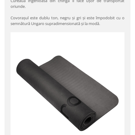
Cureaua ingenioasă din chingă îl face ușor de transportat
oriunde.
Covorașul este dublu ton, negru și gri și este împodobit cu o
semnătură Ungaro supradimensionată și la modă.