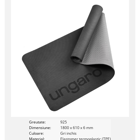
Greutate:
925
Dimensiune:
1800 x 610 x 6 mm
Culoare:
Gri inchis
Material:
Elastomer termoplastic (TPE)