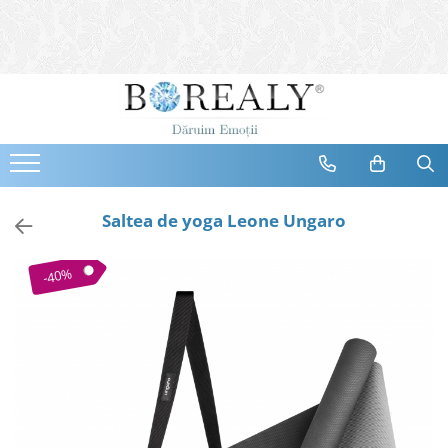
Bijuterii
Tipuri
Inele
Cercei
Bratari
Coliere
Saltea de yoga Leone Ungaro
Seturi
Brose
-40%
Tiare
Destinatari
Bijuterii Femei
Bijuterii Copii
Bijuterii Mirese
Selectii