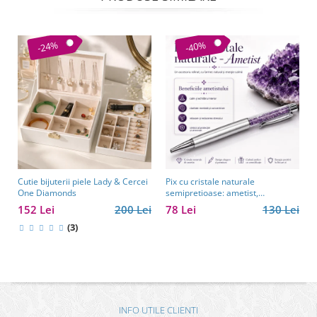
-24%
-40%
Cutie bijuterii piele Lady & Cercei
Pix cu cristale naturale
One Diamonds
semipretioase: ametist,
aventurin, lapis lazuli, ochi de
152 Lei
200 Lei
78 Lei
130 Lei
tigru, citrin și cuarț roz
(3)
INFO UTILE CLIENTI