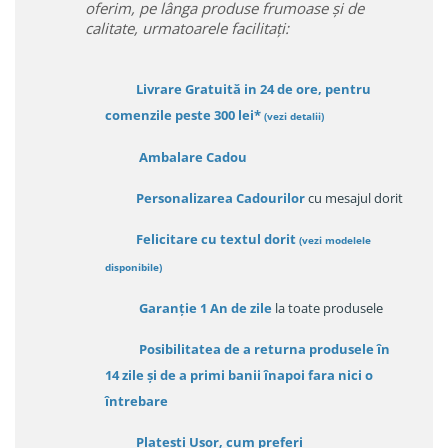
oferim, pe lânga produse frumoase și de
calitate, urmatoarele facilitați:
Livrare Gratuită in 24 de ore, pentru
comenzile peste 300 lei*
(vezi detalii)
Ambalare Cadou
Personalizarea Cadourilor
cu mesajul dorit
Felicitare cu textul dorit
(
vezi modelele
disponibile
)
Garanție
1 An de zile
la toate produsele
Posibilitatea de a returna produsele în
14 zile
și de a primi
banii înapoi fara nici o
întrebare
Platești Ușor
, cum preferi