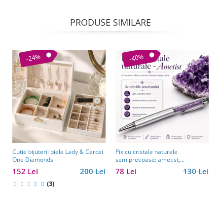
PRODUSE SIMILARE
-24%
-40%
Cutie bijuterii piele Lady & Cercei
Pix cu cristale naturale
One Diamonds
semipretioase: ametist,
aventurin, lapis lazuli, ochi de
152 Lei
200 Lei
78 Lei
130 Lei
tigru, citrin și cuarț roz
(3)