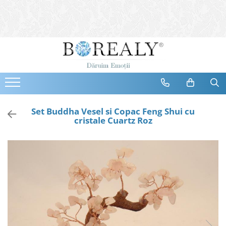
Bijuterii
Tipuri
Inele
Cercei
Bratari
Coliere
Set Buddha Vesel si Copac Feng Shui cu
cristale Cuartz Roz
Seturi
Brose
Tiare
Destinatari
Bijuterii Femei
Bijuterii Copii
Bijuterii Mirese
Selectii