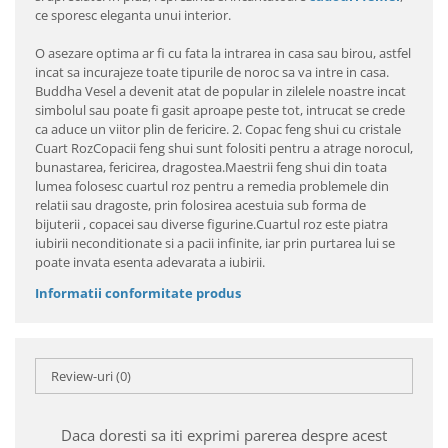
ce sporesc eleganta unui interior.
O asezare optima ar fi cu fata la intrarea in casa sau birou, astfel
incat sa incurajeze toate tipurile de noroc sa va intre in casa.
Buddha Vesel a devenit atat de popular in zilelele noastre incat
simbolul sau poate fi gasit aproape peste tot, intrucat se crede
ca aduce un viitor plin de fericire. 2. Copac feng shui cu cristale
Cuart RozCopacii feng shui sunt folositi pentru a atrage norocul,
bunastarea, fericirea, dragostea.Maestrii feng shui din toata
lumea folosesc cuartul roz pentru a remedia problemele din
relatii sau dragoste, prin folosirea acestuia sub forma de
bijuterii , copacei sau diverse figurine.Cuartul roz este piatra
iubirii neconditionate si a pacii infinite, iar prin purtarea lui se
poate invata esenta adevarata a iubirii.
Informatii conformitate produs
Review-uri
(0)
Daca doresti sa iti exprimi parerea despre acest