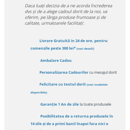
Daca luați decizia de a ne acorda încrederea
dvs și de a alege cadoul dorit de la noi, va
oferim, pe lânga produse frumoase și de
calitate, urmatoarele facilitați:
Livrare Gratuită in 24 de ore, pentru
comenzile peste 300 lei*
(vezi detalii)
Ambalare Cadou
Personalizarea Cadourilor
cu mesajul dorit
Felicitare cu textul dorit
(
vezi modelele
disponibile
)
Garanție
1 An de zile
la toate produsele
Posibilitatea de a returna produsele în
14 zile
și de a primi
banii înapoi fara nici o