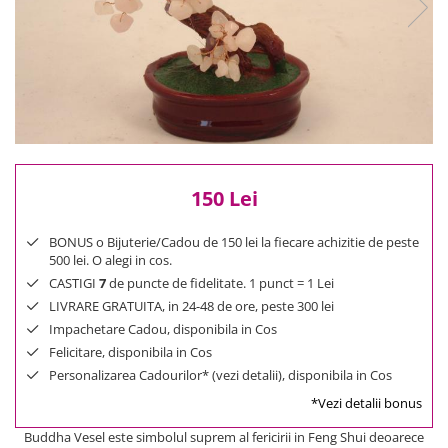
Reduceri
Cele mai noi
Cele mai vandute
Cele mai votate
Cu video
Pret
0 Lei - 100 Lei
150 Lei
100 Lei - 200 Lei
200 Lei - 300 Lei
BONUS o Bijuterie/Cadou de 150 lei la fiecare achizitie de peste
300 Lei - 500 Lei
500 lei. O alegi in cos.
500 Lei - 1000 Lei
CASTIGI
7
de puncte de fidelitate. 1 punct = 1 Lei
1000 Lei +
LIVRARE GRATUITA, in 24-48 de ore, peste 300 lei
Impachetare Cadou, disponibila in Cos
Felicitare, disponibila in Cos
Personalizarea Cadourilor* (vezi detalii), disponibila in Cos
*Vezi detalii bonus
Buddha Vesel este simbolul suprem al fericirii in Feng Shui deoarece