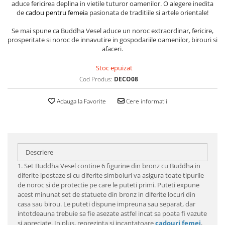
aduce fericirea deplina in vietile tuturor oamenilor. O alegere inedita
de
cadou pentru femeia
pasionata de traditiile si artele orientale!
Se mai spune ca Buddha Vesel aduce un noroc extraordinar, fericire,
prosperitate si noroc de innavutire in gospodariile oamenilor, birouri si
afaceri.
Stoc epuizat
Cod Produs:
DECO08
Adauga la Favorite
Cere informatii
Descriere
1. Set Buddha Vesel contine 6 figurine din bronz cu Buddha in
diferite ipostaze si cu diferite simboluri va asigura toate tipurile
de noroc si de protectie pe care le puteti primi. Puteti expune
acest minunat set de statuete din bronz in diferite locuri din
casa sau birou. Le puteti dispune impreuna sau separat, dar
intotdeauna trebuie sa fie asezate astfel incat sa poata fi vazute
si apreciate. In plus, reprezinta si incantatoare
c
adouri femei
,