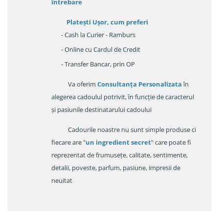
întrebare
Platești Ușor
, cum preferi
- Cash la Curier - Ramburs
- Online cu Cardul de Credit
- Transfer Bancar, prin OP
Va oferim
Consultanța Personalizata
în
alegerea cadoulul potrivit, în funcție de caracterul
și pasiunile destinatarului cadoului
Cadourile noastre nu sunt simple produse ci
fiecare are "
un ingredient secret
" care poate fi
reprezentat de frumusețe, calitate, sentimente,
detalii, poveste, parfum, pasiune, impresii de
neuitat